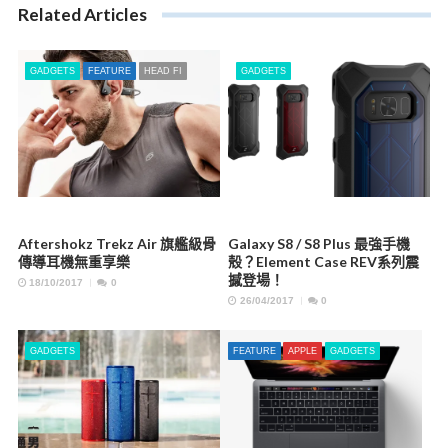
Related Articles
GADGETS
FEATURE
HEAD FI
GADGETS
Aftershokz Trekz Air 旗艦級骨
Galaxy S8 / S8 Plus 最強手機
傳導耳機無重享樂
殼？Element Case REV系列震
撼登場！
18/10/2017
0
26/04/2017
0
GADGETS
FEATURE
APPLE
GADGETS