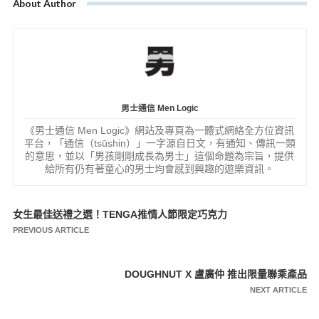
About Author
男士通信 Men Logic
《男士通信 Men Logic》網站及專頁為一體式網絡全方位資訊
平台，「通信（tsūshin）」一字源自日文，有通知、傳訊一類
的意思，並以「男孩剛剛成長為男士」這個命題為宗旨，提供
給所有仍有著童心的男士均會感到興趣的遊樂資訊。
女生最佳送禮之選！TENGA推情人節限定巧克力
文
PREVIOUS ARTICLE
章
導
DOUGHNUT X 盧廣仲 推出限量聯乘產品
覽
NEXT ARTICLE