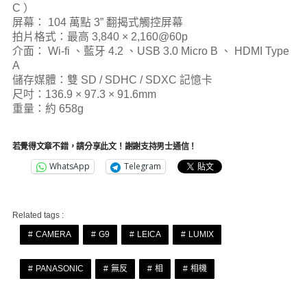
C ）
屏幕： 104 萬點 3” 翻揭式觸控屏幕
拍片格式：最高 3,840 × 2,160@60p
介面： Wi-fi 、藍牙 4.2 、USB 3.0 Micro B 、 HDMI Type
A
儲存媒體：雙 SD / SDHC / SDXC 記憶卡
尺吋：136.9 × 97.3 × 91.6mm
重量：約 658g
若覺得文章不錯，請分享此文！謝謝支持男士通信！
WhatsApp
Telegram
Related tags :
CAMERA
G9
LEICA
LUMIX
PANASONIC
無反
相
相機