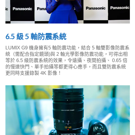
6.5 級 5 軸防震系統
LUMIX G9 機身擁有5 軸防震功能，結合 5 軸雙影像防震系
統（需配合指定鏡頭)與 2 軸光學影像防震功能，可得出相
等於 6.5 級防震系統的效果，令遠攝、夜間拍攝、 0.65 倍
的慢速快門、單手拍攝等都更得心應手，而且雙防震系統
更同時支援錄製 4K 影像！