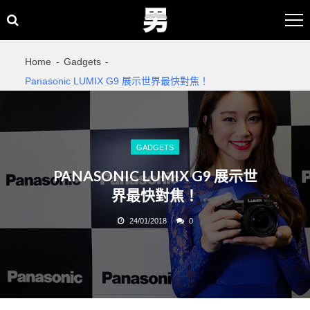
Skip
Skip
to
to
navigation
content
Home
Gadgets
Panasonic LUMIX G9 展示世界最快對焦！
GADGETS
PANASONIC LUMIX G9 展示世
界最快對焦！
24/01/2018
0