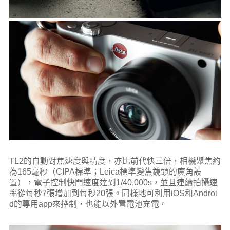
TL2的自動對焦速度與精度，亦比前代快三倍，相機聚焦約
為165毫秒（CIPA標準；Leica標準變焦鏡頭的廣角設
置），電子控制快門速度達到1/40,000s，並且連續拍攝速
率從每秒7張增加到每秒20張。同樣地可利用iOS和Androi
d的專用app來控制，也能以外置電池充電。