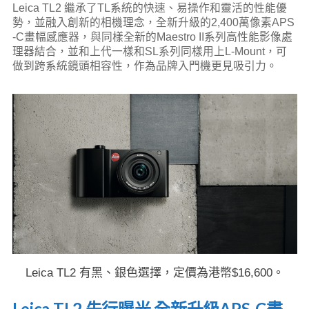
Leica TL2 繼承了TL系統的快速、易操作和靈活的性能優
勢，並融入創新的相機理念，全新升級的2,400萬像素APS
-C畫幅感應器，與同樣全新的Maestro II系列高性能影像處
理器結合，並和上代一樣和SL系列同樣用上L-Mount，可
做到跨系統鏡頭相容性，作為品牌入門機更見吸引力。
Leica TL2 有黑、銀色選擇，定價為港幣$16,600。
Leica TL2 先行曝光 全新升級APS-C畫