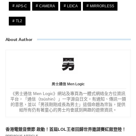
APS-C
CAMERA
LEICA
MIRRORLESS
TL2
About Author
男士通信 Men Logic
《男士通信 Men Logic》網站及專頁為一體式網絡全方位資訊
平台，「通信（tsūshin）」一字源自日文，有通知、傳訊一類
的意思，並以「男孩剛剛成長為男士」這個命題為宗旨，提供
給所有仍有著童心的男士均會感到興趣的遊樂資訊。
香港電競音樂節 啟動！首屆LOL王者回歸世界邀請賽紅館登陸！
文