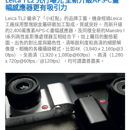
幅感應器更有吸引力
Leica TL2 繼承了「小紅點」的品牌工藝，機身經過Leica
工廠採用整塊鋁金屬研磨加工製成，質感良好。 而新升級
的2,400萬像素APS-C畫幅感應器，及同樣全新的Maestro I
I系列高性能影像處理器互相結合下，加上矚目的動態範
圍、出色的對比度與顯色性、清晰銳利度和高清的細節解
像度，相機的各種攝錄模式，比如4K（3,840 x 2,160p@3
0fps）、全高清（1,920 x 1,080p@60fps）、高清（1,280
x 720p@60fps／@120fps），均可謂盡善盡美。