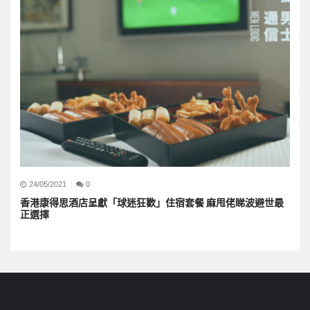
24/05/2021
0
香港康得思酒店呈獻「球迷狂歡」住宿套餐 麻甩佬睇波避世最
正選擇