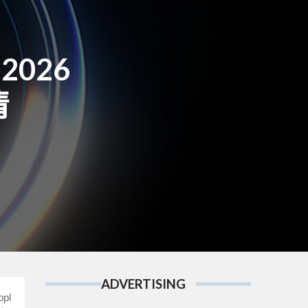
2026
清
ADVERTISING
pl