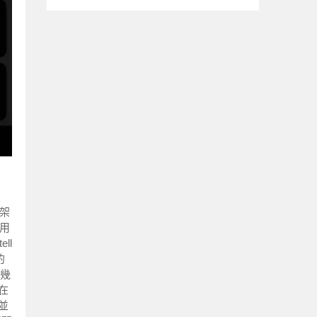
新架
利用
ll
的
幾
在
並