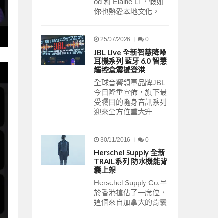
od 和 Elaine Li ，假如
你也熱愛本地文化，
25/07/2026
0
JBL Live 全新智慧降噪
耳機系列 藍牙 6.0 智慧
觸控盒震撼登港
全球音響領軍品牌JBL
今日隆重宣佈，旗下最
受矚目的隨身音訊系列
迎來全方位重大升
30/11/2016
0
Herschel Supply 全新
TRAIL系列 防水機能背
囊上架
Herschel Supply Co.早
於香港搶佔了一席位，
這個來自加拿大的背囊