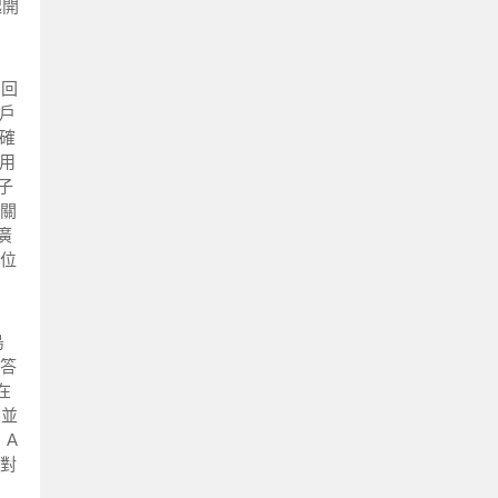
起開
的回
用戶
確
使用
子
關
廣
位
島
的答
在
它並
 A
的對