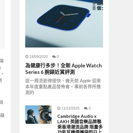
18/09/2020
0
玻璃
為健康行多步！全新 Apple Watch
」
Series 6 腕錶近賞評測
，
網
這一周流逝得很快，幾天前 Apple 迎來
本年度重點產品發佈會，事前各界所推
測的
與
11/12/2025
0
蘋
Cambridge Audio x
LAKH 英國音樂品牌聯
乘香港潮流品牌 限量多
功能耳機便攜袋即日上