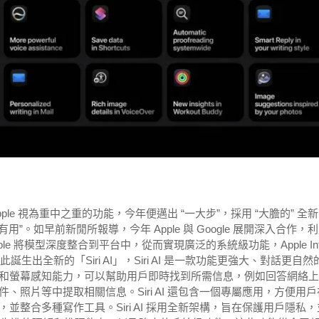
一直都被 Apple 視為重中之重的功能，今年便邁出 “一大步”，採用 “大膽的” 全
有用”。如早前新閒所報導，今年 Apple 與 Google 展開深入合作，
le 將模型深度整合到平台中，從而實現廣泛的系統級功能，Apple Inte
生出全新的「Siri AI」，Siri AI 是一款功能更強大、對話更自然
和螢幕感知能力，可以幫助用戶即時找到所需信息，例如回答網絡上
照片等中提取相關信息。Siri AI 還包含一個專屬應用，方便用戶
整合多種寫作工具。Siri AI 採用全新架構，旨在保護用戶隱私，