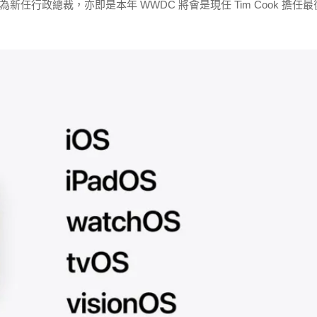
 將接任成為新任行政總裁，亦即是本年 WWDC 將會是現任 Tim Cook 擔任最