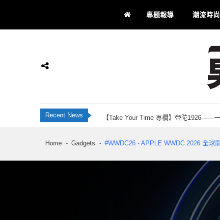
Skip
Skip
專題報導
潮流時尚
to
to
navigation
content
JBL Live 全新智慧降噪耳機系列 藍牙 6
香港科研28年品牌 INNOTIER 創辦人Ju
Momax 屯門市廣場品牌店正式開業！「Recha
【Take Your Time 專欄】帝陀192
男士通信
男士專屬
Recent News
刺客教條：黑旗同步重置 評測：海盜黃金時代
JBL Live 全新智慧降噪耳機系列 藍牙 6
Home
Gadgets
#WWDC26 - APPLE WWDC 2026
香港科研28年品牌 INNOTIER 創辦人Ju
Momax 屯門市廣場品牌店正式開業！「Recha
【Take Your Time 專欄】帝陀192
刺客教條：黑旗同步重置 評測：海盜黃金時代
JBL Live 全新智慧降噪耳機系列 藍牙 6