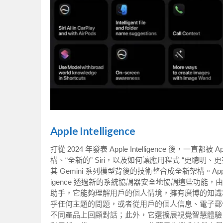
Apple Intelligence
打從 2024 年發表 Apple Intelligence 後，
構、“全新的” Siri，以及如何讓應用程式 “更聰明、更
其 Gemini 系列模型背後的技術整合成全新架構。App
igence 透過新的系統協調器安全地協調這些功能，由此誕
助手，它能夠理解用戶的個人情境，擁有廣博的知識
乎任何主題的問題，或者從用戶的個人信息、電子郵件、
不同產品上回顧對話；此外，它還擴展視覺智慧體驗，並