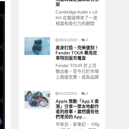
架
Cambridge Audio x LA
KH 在聖誕帶來了一波
相當有吸引力的期間
06/11/2020
0
度身訂造、完美復刻！
Fender TOUR 專用皮
革特別版充電盒
Fender TOUR 於上⽉
推出後，⾄今已於市場
上兩度完賣，成為品牌
01/12/2023
0
Apple 推動「App X 香
港」分享一眾本地創作
者的故事，當然還有他
們常用的 App …
岑寧兒、麥東記、 Offg