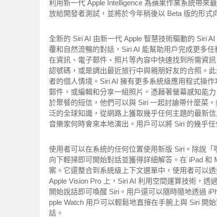
利用新一代 Apple Intelligence 為蘋果
放給開發者測試，並將於今年稍後以 Beta 版的形
全新的 Siri AI 由新一代 Apple 智慧技術驅動的 
覆和自然流暢的對話，Siri AI 能幫助用戶完成更多任務。
在資訊、電子郵件、照片等內容中快速找到所需資訊。
認號碼，或是調出最近旅行中與親朋好友的合照。此外，當開
者的個人情境。Siri AI 擁有更多系統級應用程
郵件，或編輯和分享一組照片。憑藉著螢幕感知能力
於聚餐的短信，他們可以與 Siri 一起討論帶什麼菜，
泛的全球知識，從網路上獲取幾乎任何主題的最新信
音樂家何時會來本地演出。用戶可以將 Siri 的幾
使用者可以在系統的任何位置使用新版 Siri。除說「嘿 S
向下輕掃即可開始對話並獲得詳細解答。在 iPad 和 Mac
案。它還整合到系統級上下文選單中，使用者可以透過按
Apple Vision Pro 上，Siri AI 利用空
開始說話即可喚醒 Siri。用戶還可以隨時隨地透過 iPhone、A
pple Watch 用戶可以輕鬆地直接在手腕上與 S
話。