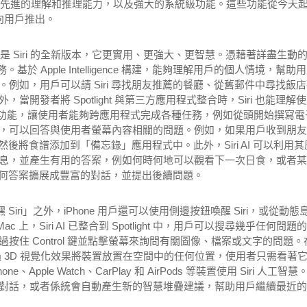
作業系統帶來最先進的理解和推理能力，以及強大的系統級功能。這些功能從今天
式向用戶推出。
Siri AI 是 Siri 的全新版本，它更實用、更強大、更智慧。憑藉著詳盡生動
基於 Apple Intelligence 構建，能夠理解用戶的個人情境，幫助
例如，用戶可以請 Siri 尋找朋友推薦的餐廳、從舊郵件中尋找飯店
發者將 Spotlight 與第三方應用程式整合時，Siri 也能理解
式操作功能，讓使用者能夠跨應用程式完成各種任務，例如從頭開始撰寫電
，可以回答與使用者螢幕內容相關的問題。例如，如果用戶收到朋友
然後將食譜添加到「備忘錄」應用程式中。此外，Siri AI 可以利用其
息，並產生有用的答案，例如何時何地可以觀看下一次日食，或者某
乎任何答案擴展成豐富的對話，並提出後續問題。
iri」之外，iPhone 用戶還可以使用側邊按鈕喚醒 Siri，或從動態
 上，Siri AI 已整合到 Spotlight 中，用戶可以搜尋幾乎任何問題
住 Control 鍵並點擊螢幕來詢問有關圖像、檔案或文字的問題。
間運算技術，透過 3D 視覺化效果將裝置放置在空間中的任何位置，使用者只需看著
pple Watch、CarPlay 和 AirPods 等裝置使用 Siri 人工智慧。
iri 開始對話，或者係統會自動產生新的智慧堆疊建議，幫助用戶繼續最近