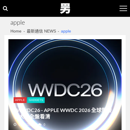
Skip
Skip
to
to
navigation
content
apple
Home
最新通信 NEWS
apple
APPLE
GADGETS
#WWDC26 - APPLE WWDC 2026 全球開發
者大會全盤看清
09/06/2026
0