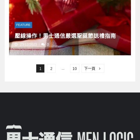
FEATURE
壓線操作！男士通信嚴選聖誕節送禮指南
23/12/2023
0
文
章
...
1
2
10
下一頁
分
頁