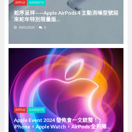
APPLE
GADGETS
蛇序呈祥——Apple AirPods 4 主動消噪型號迎
來蛇年特別限量版...
04/01/2025
0
APPLE
GADGETS
Apple Event 2024 發佈會一文統整！
iPhone，Apple Watch，AirPods 全列陣...