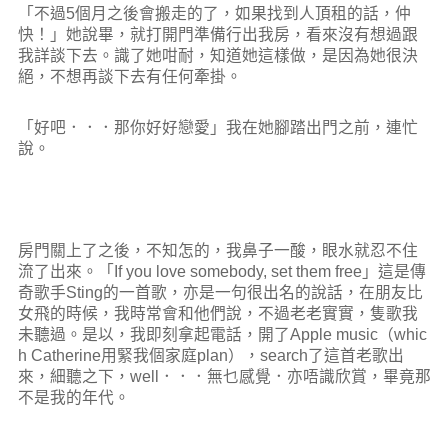
「不過5個月之後會搬走的了，如果找到人頂租的話，仲
快！」她說畢，就打開門準備行出我房，看來沒有想過跟
我詳談下去。識了她咁耐，知道她這樣做，是因為她很決
絕，不想再談下去有任何牽掛。
「好吧．．．那你好好戀愛」我在她腳踏出門之前，連忙
說。
房門關上了之後，不知怎的，我鼻子一酸，眼水就忍不住
流了出來。「If you love somebody, set them free」這是傳
奇歌手Sting的一首歌，亦是一句很出名的說話，在朋友比
女飛的時候，我時常會和他們說，不過老老實實，隻歌我
未聽過。是以，我即刻拿起電話，開了Apple music（whic
h Catherine用緊我個家庭plan），search了這首老歌出
來，細聽之下，well．．．無乜感覺．亦唔識欣賞，畢竟那
不是我的年代。