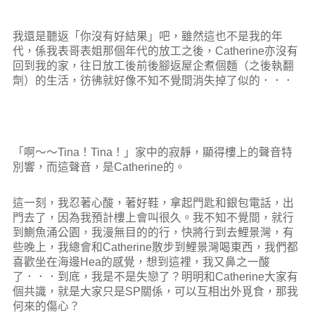
我還是聽返「你沒有好結果」吧，雖然這也不是我的年
代，係我表哥表姐那個年代的放工之後，Catherine亦沒有
回到我的家，往日放工後前後腳返屋企煮個麵（之後執翻
劑）的生活，彷彿就好像不知不覺間消失掉了似的．．．
「啊～～Tina！Tina！」家中的寂靜，顯得樓上的聲音特
別響，而這聲音，是Catherine的。
這一刻，我忍著心酸，著好鞋，拿起門匙和銀包電話，出
門去了，因為我預計樓上會叫很久。我不知不覺間，就行
到鰂魚涌公園，我漫無目的的行，快將行到去鯉景灣，有
些晚上，我總會和Catherine散步到鯉景灣喝東西，我們都
喜歡坐在海邊Hea的感覺，想到這裡，我又鼻之一酸
了．．．到底，我是不是失戀了？明明和Catherine大家有
個共識，就是大家只是SP關係，可以互相出外覓食，那我
何來的傷心？