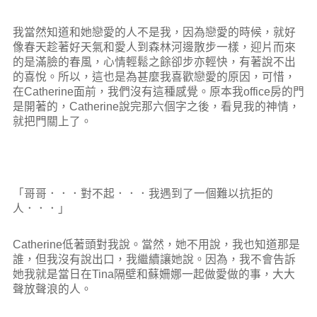
我當然知道和她戀愛的人不是我，因為戀愛的時候，就好
像春天趁著好天氣和愛人到森林河邊散步一樣，迎片而來
的是滿臉的春風，心情輕鬆之餘卻步亦輕快，有著說不出
的喜悅。所以，這也是為甚麼我喜歡戀愛的原因，可惜，
在Catherine面前，我們沒有這種感覺。原本我office房的門
是開著的，Catherine說完那六個字之後，看見我的神情，
就把門關上了。
「哥哥．．．對不起．．．我遇到了一個難以抗拒的
人．．．」
Catherine低著頭對我說。當然，她不用說，我也知道那是
誰，但我沒有說出口，我繼續讓她說。因為，我不會告訴
她我就是當日在Tina隔壁和蘇姍娜一起做愛做的事，大大
聲放聲浪的人。