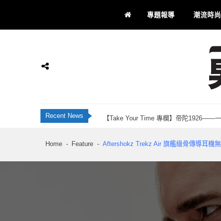
Skip
Skip
專題報導
潮流時尚
to
to
navigation
content
JBL Live 全新智慧降噪耳機系列 藍牙 6
香港科研28年品牌 INNOTIER 創辦人Ju
Momax 屯門市廣場品牌店正式開業！「Recha
【Take Your Time 專欄】帝陀192
男士通信
男士專屬
Recent News
刺客教條：黑旗同步重置 評測：海盜黃金時代
JBL Live 全新智慧降噪耳機系列 藍牙 6
Home
Feature
Aftershokz Trekz Air 旗艦級骨傳導耳
香港科研28年品牌 INNOTIER 創辦人Ju
Momax 屯門市廣場品牌店正式開業！「Recha
【Take Your Time 專欄】帝陀192
刺客教條：黑旗同步重置 評測：海盜黃金時代
JBL Live 全新智慧降噪耳機系列 藍牙 6