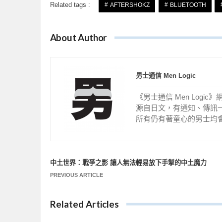
Related tags :
AFTERSHOKZ
BLUETOOTH
About Author
男士通信 Men Logic
《男士通信 Men Logi
源自日文，有通知、傳訊
所有仍有著童心的男士均
中土世界：戰爭之影 讓人無法輕易放下手掣的中土魔力
文
PREVIOUS ARTICLE
章
導
Related Articles
覽