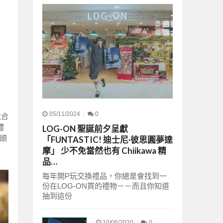
05/11/2024
0
鈦合
體
LOG-ON 聖誕前夕呈獻
頭
「FUNTASTIC! 迪士尼∙彼思圓夢達
摩」 少不免當然也有 Chiikawa 精
品…
每年開P玩交換禮品，你總是會找到一
份在LOG-ON買的禮物－－而且你知道
抽到這份
10/06/2020
0