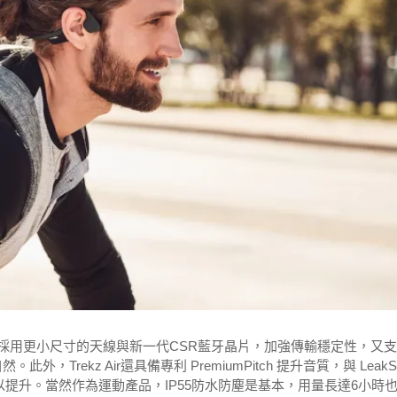
音，並採用更小尺寸的天線與新一代CSR藍牙晶片，加強傳輸穩定性，又
rekz Air還具備專利 PremiumPitch 提升音質，與 LeakSl
表現得以提升。當然作為運動產品，IP55防水防塵是基本，用量長達6小時