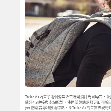
Trekz Air內置了兩個消噪收音咪可消除周圍噪
藍牙4.2連接與多點配對，使通話與聽歌都更加清晰自然。此外，T
yer 防漏音專利技術特點，令Trekz Air的音質