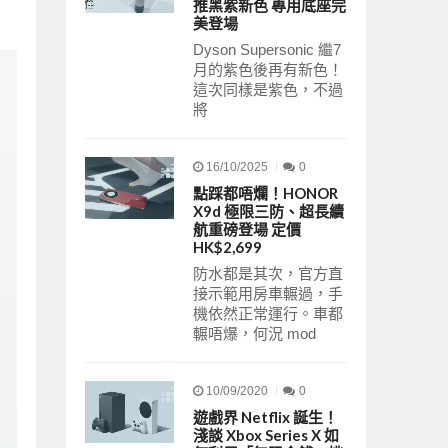
推黑紫新色 專用底座完
美登場
Dyson Supersonic 繼7
月的紫色後再有新色！
這次同樣是紫色，不過
將
16/10/2025
0
點踩都唔爛！HONOR
X9d 極限三防、超長續
航重磅登場 定價
HK$2,699
防水都是其次，官方直
接示範用房車輾過，手
機依然正常運行。車都
輾唔爆，何況 mod
10/09/2020
0
遊戲界 Netflix 誕生！
淺談 Xbox Series X 如