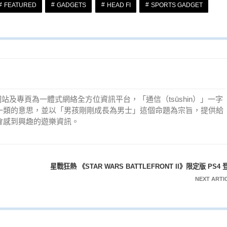
FEATURED
GADGETS
HEAD FI
SPORTS GADGET
c》網站及專頁為一體式網絡全方位資訊平台，「通信（tsūshin）」一字
一類的意思，並以「男孩剛剛成長為男士」這個命題為宗旨，提供給
會感到興趣的遊樂資訊。
星戰狂熱 《STAR WARS BATTLEFRONT II》限定版 PS4 
NEXT ARTI