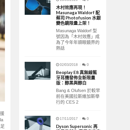
木村效應再現！
Masunaga Waldorf 配
蔡司 Photofusion 水銀
變色鏡限量上架！
Masunaga Waldorf 型
號因為「木村效應」成
為了今年年頭眼鏡界的
熱話
02/03/2018
0
Beoplay E8 真無線藍
牙耳機發佈全新限量
版：醇黑與醇白
Bang & Olufsen 於較早
前在美國拉斯維加斯舉
行的 CES 2
支援
17/11/2017
0
a
也足
Dyson Supersonic 再