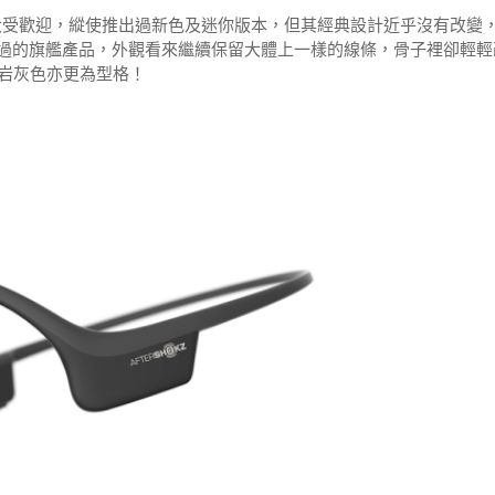
出以來大受歡迎，縱使推出過新色及迷你版本，但其經典設計近乎沒有改變
IFA展示過的旗艦產品，外觀看來繼續保留大體上一樣的線條，骨子裡卻輕輕
板岩灰色亦更為型格！