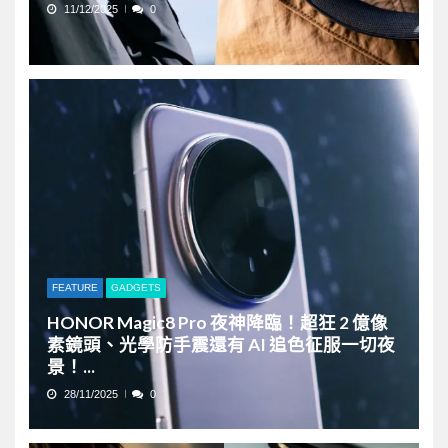
11/12/2025
0
FEATURE
GADGETS
HONOR Magic8 Pro 夜神降臨！超狂 2 億像
素鏡頭、光學防手震還有 AI 追色征服一切夜
景！...
28/11/2025
0