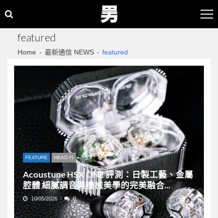
Skip
Skip
to
to
navigation
content
featured
Home
最新通信 NEWS
featured
FEATURE
HEAD FI
Acoustune HSX ONE 評測：日製工藝、金屬
腔體 細膩調音與機械美學的完美融合...
10/05/2026
0