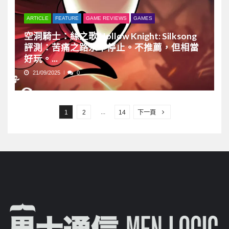
ARTICLE
FEATURE
GAME REVIEWS
GAMES
空洞騎士：絲之歌 Hollow Knight: Silksong
評測：苦痛之路永不停止。不推薦，但相當
好玩。...
21/09/2025
0
文
章
...
1
2
14
下一頁
分
頁