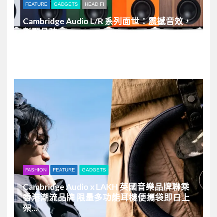
FEATURE
GADGETS
HEAD FI
Cambridge Audio L/R 系列面世：震撼音效，
彰顯品味...
06/01/2026
0
FASHION
FEATURE
GADGETS
Cambridge Audio x LAKH 英國音樂品牌聯乘
香港潮流品牌 限量多功能耳機便攜袋即日上
架...