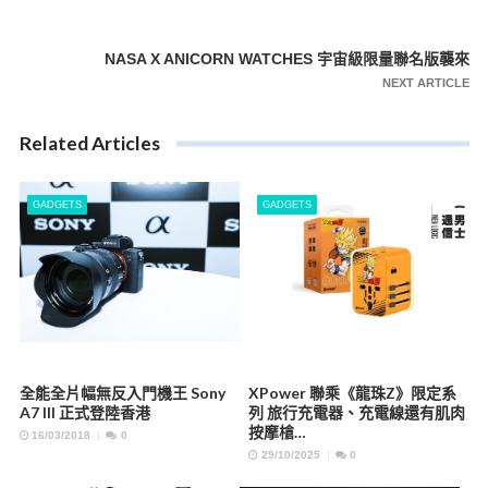
導
覽
NASA X ANICORN WATCHES 宇宙級限量聯名版襲來
NEXT ARTICLE
Related Articles
GADGETS
GADGETS
全能全片幅無反入門機王 Sony
XPower 聯乘《龍珠Z》限定系
A7 III 正式登陸香港
列 旅行充電器、充電線還有肌肉
按摩槍…
16/03/2018
0
29/10/2025
0