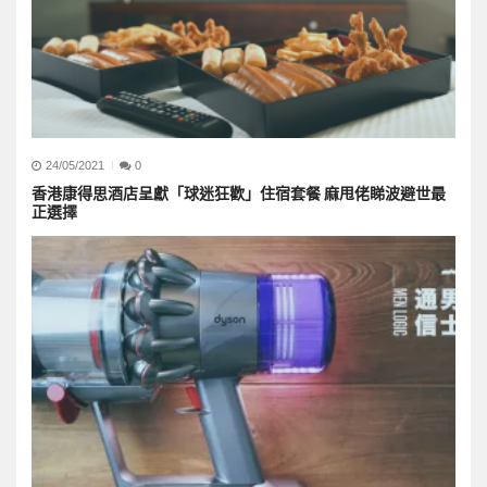
24/05/2021
0
香港康得思酒店呈獻「球迷狂歡」住宿套餐 麻甩佬睇波避世最
正選擇