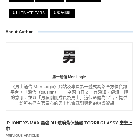
ULTIMATE EARS
藍牙喇叭
About Author
男士通信 Men Logic
《男士通信 Men Logic》網站及專頁為一體式網絡全方位資訊
平台，「通信（tsūshin）」一字源自日文，有通知、傳訊一類
的意思，並以「男孩剛剛成長為男士」這個命題為宗旨，提供
給所有仍有著童心的男士均會感到興趣的遊樂資訊。
IPHONE XS MAX 最強 9H 玻璃背保護殼 TORRII GLASSY 堂堂上
文
市
章
PREVIOUS ARTICLE