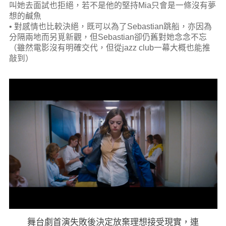
叫她去面試也拒絕，若不是他的堅持Mia只會是一條沒有夢
想的鹹魚
• 對感情也比較決絕，既可以為了Sebastian跳船，亦因為
分隔兩地而另覓新觀，但Sebastian卻仍舊對她念念不忘
（雖然電影沒有明確交代，但從jazz club一幕大概也能推
敲到）
舞台劇首演失敗後決定放棄理想接受現實，連