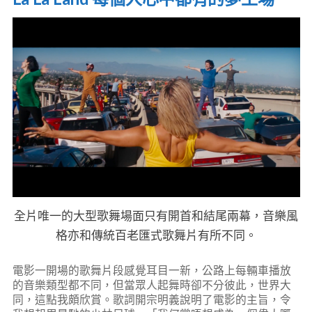
全片唯一的大型歌舞場面只有開首和結尾兩幕，音樂風
格亦和傳統百老匯式歌舞片有所不同。
電影一開場的歌舞片段感覺耳目一新，公路上每輛車播放
的音樂類型都不同，但當眾人起舞時卻不分彼此，世界大
同，這點我頗欣賞。歌詞開宗明義說明了電影的主旨，令