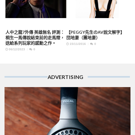
人中之龍7外傳 英雄無名 評測：
【PEGGY先生のAV說文解字】
桐生一馬傳說結束前的走馬燈，
団地妻（團地妻）
送給系列玩家的感動之作。
15/11/2016
0
06/12/2023
0
ADVERTISING