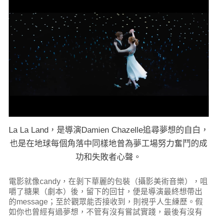
La La Land，是導演Damien Chazelle追尋夢想的自白，
也是在地球每個角落中同樣地曾為夢工場努力奮鬥的成
功和失敗者心聲。
電影就像candy，在剝下華麗的包裝（攝影美術音樂），咀
嚼了糖果（劇本）後，留下的回甘，便是導演最終想帶出
的message；至於觀眾能否接收到，則視乎人生練歷。假
如你也曾經有過夢想，不管有沒有嘗試實踐，最後有沒有