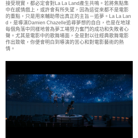
接受現實，都必定會對La La Land產生共鳴。若將焦點集
中在感情戲上，或許會有所失望，因為這從來都不是電影
的重點，只是用來輔助帶出真正的主旨－追夢。La La Lan
d，是導演Damien Chazelle追尋夢想的自白，也是在地球
每個角落中同樣地曾為夢工場努力奮鬥的成功和失敗者心
聲。尤其是電影中的歌舞場面，全是對以往經典歌舞電影
作出致敬，你便會明白到導演的苦心和對電影藝術的熱
情。