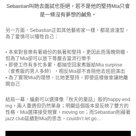
Sebastian叫她去面試也拒絕，若不是他的堅持Mia只會
是一條沒有夢想的鹹魚。
另一方面，Sebastian正如其他藝術家一樣，都是浪漫型，
為了愛情可以犠牲自己：
• 本來對音樂有著過份的執著和堅持，更因此而落魄倒楣，
但為了Mia卻可以放下尊嚴去當流行樂手
• 即使工作有多忙多累，都抽空回家煮飯給Mia surprise
（會煮飯的男人多帥），相反Mia卻不肯陪他去巡迴演出
• 為了實現Mia的理想，比她更堅持，即使這樣做會讓她離
開自己
結局一幕，編劇可以選擇像「秋天的童話」般的happy end
ing，兩人重遇但仍然單身；明顯這個版本是反映了雙方的
性格，Mia選擇接受現實，moving on；而Sebastian則藉著
jazz club延續對Mia的思念，couldn’t let go…