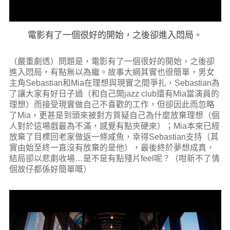
電影有了一個很好的開始，之後卻進入悶局。
（嚴重劇透）問題是，電影有了一個很好的開始，之後卻
進入悶局，有點無以為繼。故事大綱其實也很簡單，男女
主角Sebastian和Mia在理想與現實之間爭扎，Sebastian為
了讓大家有好日子過（和自己開jazz club還有Mia當演員的
理想）而接受現實做自己不喜歡的工作，但卻因此而忽略
了Mia，更甚是到頭來被對方質疑自己為什麼放棄理想（個
人對於這場戲最為不滿，感覺有點夾硬來）；Mia本來已經
放棄了目標回老家做返一條咸魚，幸得Sebastian支持（其
實由始至終一直沒有放棄的是他），最後終於夢想成真，
結局卻以悲劇收場…是不是有點殘片feel呢？（咁新不了情
個故仔都係好簡單嘅）