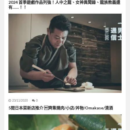
2024 首季遊戲作品列強！人中之龍、女神異聞錄、龍族教義還
有……！！
23/11/2020
0
5間日本菜新店推介 齊集燒肉/小店/丼物/Omakase/清酒