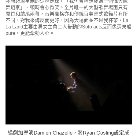
我想起周星馳的少林足球，「我何嘗唔想成為一個偉大嘅
舞蹈家」，頓時會心微笑。全片唯一的大型歌舞場面只有
開首和結尾兩幕，音樂風格亦和傳統百老匯式歌舞片有所
不同，對我來講反而更好，因為大場面並不是我杯茶，La
La Land主要由男女主角二人帶動的Solo acts反而像清泉般
pure，更能牽動人心。
編劇加導演Damien Chazelle，將Ryan Gosling設定成