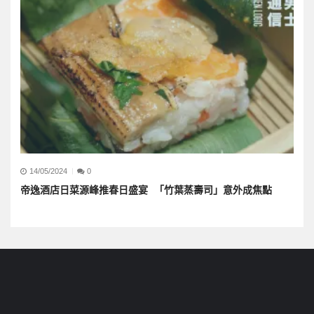
14/05/2024
0
帝逸酒店日菜源峰推春日盛宴 「竹葉蒸壽司」意外成焦點