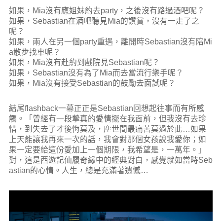
如果，Mia沒有應姐妹約去party，之後沒有路過酒吧呢？
如果，Sebastian在酒吧聽見Mia的讚賞，沒有一走了之
呢？
如果，兩人在另一個party重遇，離開時Sebastian沒有陪Mi
a散步找車呢？
如果，Mia沒有赴約到戲院見Sebastian呢？
如果，Sebastian沒有為了Mia而去當流行樂手呢？
如果，Mia沒有接受Sebastian的鼓勵去面試呢？
結尾flashback一幕正正是Sebastian回想起往事而有所感
觸。「曾經有一段摯真的愛情擺在我面前，但我沒有去珍
惜，到失去了才後悔莫及，塵世間最痛苦莫過於此…如果
上天能讓我再來一次的話，我會對那個女孩說我愛你；如
果一定要給這份愛加上一個期限，我希望是，一萬年。」
對，這是西遊記仙履奇緣中的經典對白，感覺就如當時Seb
astian的心情。人生，總是充滿著遺憾…