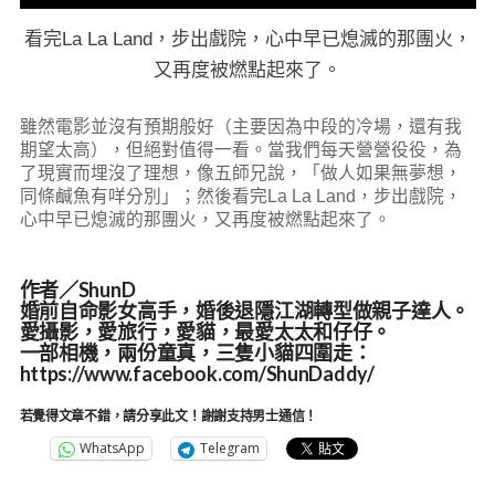
看完La La Land，步出戲院，心中早已熄滅的那團火，
又再度被燃點起來了。
雖然電影並沒有預期般好（主要因為中段的冷場，還有我
期望太高），但絕對值得一看。當我們每天營營役役，為
了現實而埋沒了理想，像五師兄說，「做人如果無夢想，
同條鹹魚有咩分別」；然後看完La La Land，步出戲院，
心中早已熄滅的那團火，又再度被燃點起來了。
作者／ShunD
婚前自命影女高手，婚後退隱江湖轉型做親子達人。
愛攝影，愛旅行，愛貓，最愛太太和仔仔。
一部相機，兩份童真，三隻小貓四圍走：
https://www.facebook.com/ShunDaddy/
若覺得文章不錯，請分享此文！謝謝支持男士通信！
WhatsApp
Telegram