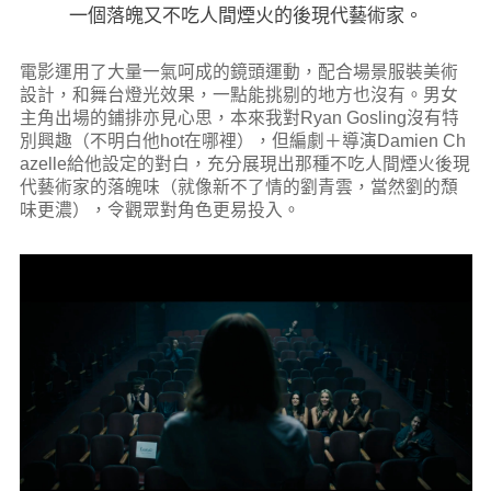
一個落魄又不吃人間煙火的後現代藝術家。
電影運用了大量一氣呵成的鏡頭運動，配合場景服裝美術
設計，和舞台燈光效果，一點能挑剔的地方也沒有。男女
主角出場的鋪排亦見心思，本來我對Ryan Gosling沒有特
別興趣（不明白他hot在哪裡），但編劇＋導演Damien Ch
azelle給他設定的對白，充分展現出那種不吃人間煙火後現
代藝術家的落魄味（就像新不了情的劉青雲，當然劉的頹
味更濃），令觀眾對角色更易投入。