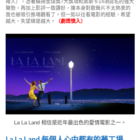
裡人），憑著橫掃金球獎7大獎項和奧斯卡14項提名的強大
聲勢，再加上影評一致讚好，連本身對歌舞片不太熱衷的
我也被吸引進場觀看了。但一如以往看電影的經驗，希望
越大，失望總是越大。
（劇透慎入）
La La Land 相信是近年最出色的愛情電影之一。
La La Land 每個人心中都有的夢工場