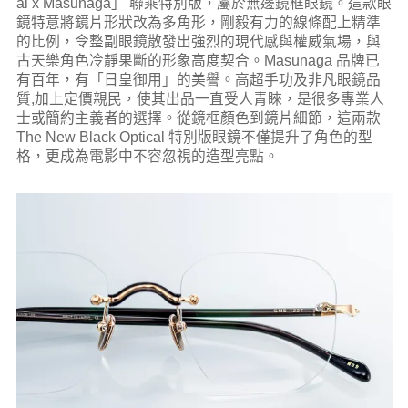
al x Masunaga」 聯乘特別版，屬於無邊鏡框眼鏡。這款眼
鏡特意將鏡片形狀改為多角形，剛毅有力的線條配上精準
的比例，令整副眼鏡散發出強烈的現代感與權威氣場，與
古天樂角色冷靜果斷的形象高度契合。Masunaga 品牌已
有百年，有「日皇御用」的美譽。高超手功及非凡眼鏡品
質,加上定價親民，使其出品一直受人青睞，是很多專業人
士或簡約主義者的選擇。從鏡框顏色到鏡片細節，這兩款
The New Black Optical 特別版眼鏡不僅提升了角色的型
格，更成為電影中不容忽視的造型亮點。