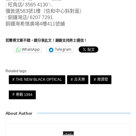
:
旺⾓店
/ 3565 4130＼
彌敦道
583
號
1
樓（信和中⼼斜對⾯）
:
銅鑼灣店
/ 6207 7291
銅鑼灣希慎廣場
4
樓
411
號舖
若覺得文章不錯，請分享此文！謝謝支持男士通信！
WhatsApp
Telegram
Related tags :
THE NEW BLACK OPTICAL
古天樂
周潤發
寒戰 1994
About Author