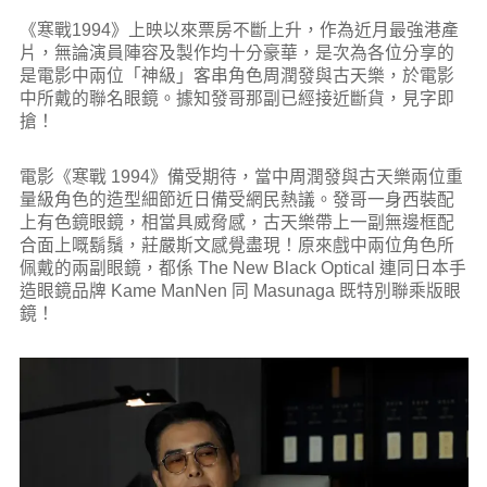
《寒戰1994》上映以來票房不斷上升，作為近月最強港產
片，無論演員陣容及製作均十分豪華，是次為各位分享的
是電影中兩位「神級」客串角色周潤發與古天樂，於電影
中所戴的聯名眼鏡。據知發哥那副已經接近斷貨，見字即
搶！
電影《寒戰 1994》備受期待，當中周潤發與古天樂兩位重
量級角色的造型細節近日備受網民熱議。發哥一身西裝配
上有色鏡眼鏡，相當具威脅感，古天樂帶上一副無邊框配
合面上嘅鬍鬚，莊嚴斯文感覺盡現！原來戲中兩位角色所
佩戴的兩副眼鏡，都係 The New Black Optical 連同日本手
造眼鏡品牌 Kame ManNen 同 Masunaga 既特別聯乘版眼
鏡！