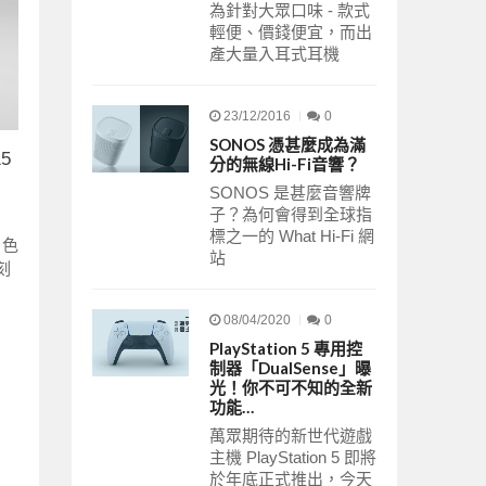
為針對大眾口味 - 款式
輕便、價錢便宜，而出
產大量入耳式耳機
23/12/2016
0
SONOS 憑甚麼成為滿
5
分的無線Hi-Fi音響？
SONOS 是甚麼音響牌
子？為何會得到全球指
標之一的 What Hi-Fi 網
白色
站
刻
08/04/2020
0
PlayStation 5 專用控
制器「DualSense」曝
光！你不可不知的全新
功能…
萬眾期待的新世代遊戲
主機 PlayStation 5 即將
於年底正式推出，今天