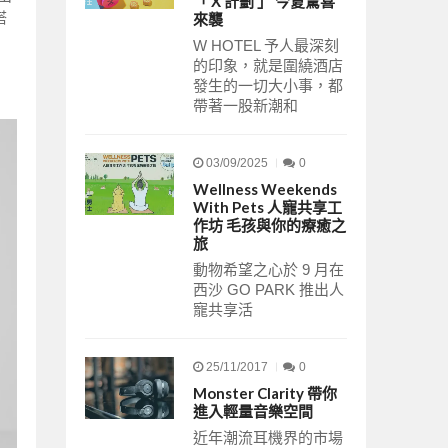
「 X 計劃 」 今夏驚喜
搭
來襲
W HOTEL 予人最深刻
的印象，就是圍繞酒店
發生的一切大小事，都
帶著一股新潮和
03/09/2025
0
Wellness Weekends
With Pets 人寵共享工
作坊 毛孩與你的療癒之
旅
動物希望之心於 9 月在
西沙 GO PARK 推出人
寵共享活
25/11/2017
0
Monster Clarity 帶你
進入輕量音樂空間
近年潮流耳機界的市場