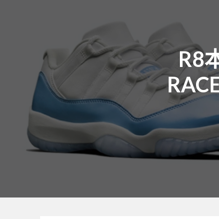
R8
RAC