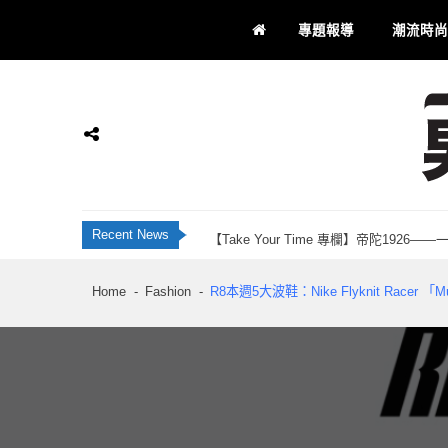
Skip
Skip
專題報導
潮流時尚
to
to
navigation
content
JBL Live 全新智慧降噪耳機系列 藍牙 6
香港科研28年品牌 INNOTIER 創辦人Ju
Momax 屯門市廣場品牌店正式開業！「Recha
【Take Your Time 專欄】帝陀192
男士通信
男士專屬
Recent News
刺客教條：黑旗同步重置 評測：海盜黃金時代
JBL Live 全新智慧降噪耳機系列 藍牙 6
Home
Fashion
R8本週5大波鞋：Nike Flyknit Racer 「Mul
香港科研28年品牌 INNOTIER 創辦人Ju
Momax 屯門市廣場品牌店正式開業！「Recha
【Take Your Time 專欄】帝陀192
刺客教條：黑旗同步重置 評測：海盜黃金時代
JBL Live 全新智慧降噪耳機系列 藍牙 6