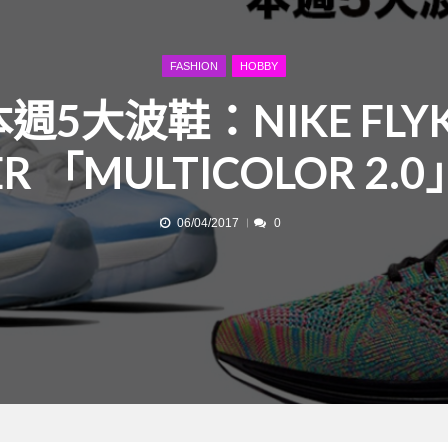
FASHION
HOBBY
本週5大波鞋：NIKE FLYK
ER 「MULTICOLOR 2.
06/04/2017
0