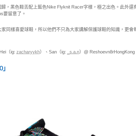
 2.0」版本回歸，黑色鞋舌配上藍色Nike Flyknit Racer字樣，極之出色。此外還
fans要留意了。
大家同樣喜愛球鞋，所以他們不只為大家講解保護球鞋的知識，更會
ei（ig:
zacharyykh
）、San（ig:
_s.a.n
）@ Reshoevn8rHongKong
2.0」