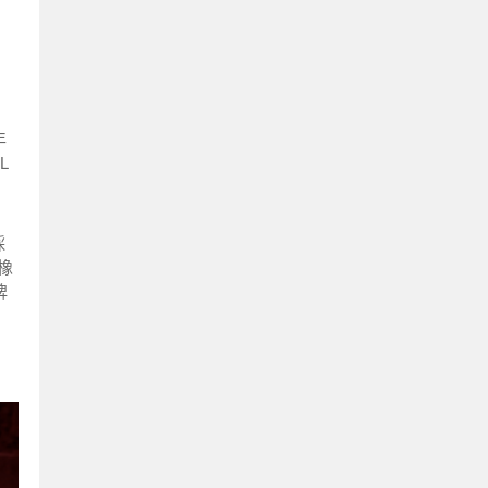
年
L
採
橡
牌