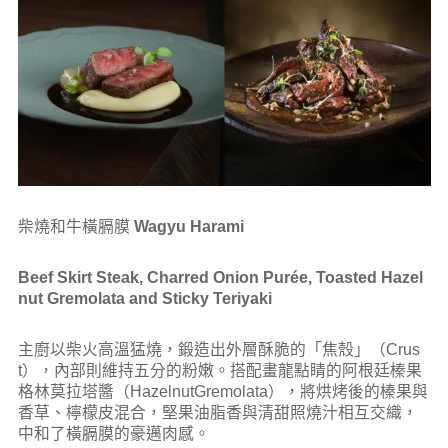
柴燒和牛橫膈膜
Wagyu Harami
Beef Skirt Steak, Charred Onion Purée, Toasted Hazel
nut Gremolata
and Sticky Teriyaki
主廚以柴火高溫猛燒，鍛造出外層酥脆的「焦殼」（Crus
t），內部則維持五分的粉嫩。搭配畫龍點睛的阿根廷榛果
格林莫拉塔醬（HazelnutGremolata），將烘烤後的榛果與
香草、檸檬皮混合，堅果油脂香與清甜照燒汁相互交織，
中和了橫膈膜的豪邁肉感。