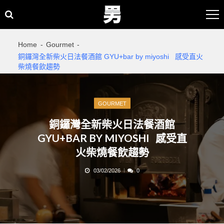
Skip
Skip
to
to
navigation
content
Home
Gourmet
銅鑼灣全新柴火日法餐酒館 GYU+bar by miyoshi 感受直火
柴燒餐飲趨勢
GOURMET
銅鑼灣全新柴火日法餐酒館
GYU+BAR BY MIYOSHI 感受直
火柴燒餐飲趨勢
03/02/2026
0