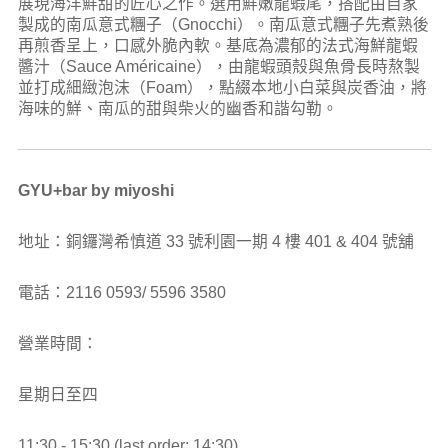
展現海洋鮮甜的匠心之作。選用鮮嫩龍蝦尾，搭配由自家
製成的南瓜意式糰子（Gnocchi）。南瓜意式糰子先煮熟後
再煎香呈上，口感外脆內軟。基底為濃郁的法式海鮮龍蝦
醬汁（Sauce Américaine），由龍蝦頭殼與魚骨長時熬製
並打成細緻泡沫（Foam），點綴本地小白菜與炭香油，將
海味的鮮、南瓜的甜與柴火的幽香和諧勾勒。
GYU+bar by miyoshi
地址：銅鑼灣希慎道 33 號利園一期 4 樓 401 & 404 號舖
電話：2116 0593/ 5596 3580
營業時間：
星期日至四
11:30 - 15:30 (last order: 14:30)