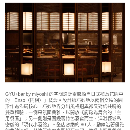
GYU+bar by miyoshi 的空間設計靈感源自日式禪意花園中
的「Ensō（円相）」概念。設計師巧妙地以兩個交匯的圓
形作為佈局核心，巧妙地界分出風格迥異卻又對話共鳴的
雙重體驗：一側是氛圍典雅、以開放式廚房為舞台的「主
用餐區」；另一側則是圍繞著特色酒窖而生、洋溢輕鬆私
密感的「現代小酒館」。全店容納約 80 人，動線沿著優雅