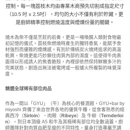
控制。每一塊荔枝木均由專業木商預先切割成指定尺寸
（10.5 吋 x 2.5吋），均勻的大小不僅有利於貯藏，更
是廚師精準控制燃燒溫度與煙燻份量的關鍵。
燒木為柴不僅是烹飪的前奏，更是一場喚醒人類對食物最
初記憶的儀式。荔枝柴燃燒時產生的獨特香氣，能賦予食
材強烈而優雅的煙燻感。有別於傳統炭火燒烤追求的高溫
乾爽，柴燒更能巧妙鎖住肉質內部的濕度。這使得牛肉表
面得以形成誘人的焦香脆殼，內裡卻依然保持鮮嫩多汁的
完美狀態，創造出無法被電烤或一般爐火所複製的味覺深
度。
精選全球稀有部位肉品
作為一間以「GYU」（牛）為核心的餐酒館，GYU+bar by
miyoshi 齊備了來自世界各地的優質牛種，從食客熟悉的經
典西冷（
Sirloin
）、肉眼（
Ribeye
）及 牛柳（
Ternderloi
n
），到日本頂級 A5 和牛及其極稀有部位均全數涵蓋。廚
師團隊針對肉質由肥至瘦的不同特性，量身打造專屬烹調