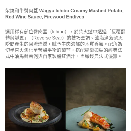
柴燒和牛臀肉蓋
Wagyu Ichibo
Creamy Mashed Potato,
Red Wine Sauce, Firewood Endives
選用稀有部位臀肉蓋（Ichibo），於柴火爐中透過「反覆翻
轉與靜置」（Reverse Sear）的技巧烹調。油脂滴落柴火
瞬間產生的回流煙燻，賦予牛肉濃郁的木質香氣。配角為
切半直火焦化至苦甜平衡的菊苣，搭配絲滑如綢的經典法
式牛油馬鈴薯泥與自家製甜紅酒汁，盡顯經典法式優雅。