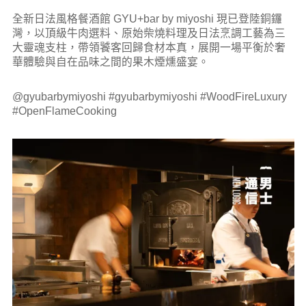
全新日法風格餐酒館 GYU+bar by miyoshi 現已登陸銅鑼
灣，以頂級牛肉選料、原始柴燒料理及日法烹調工藝為三
大靈魂支柱，帶領饕客回歸食材本真，展開一場平衡於奢
華體驗與自在品味之間的果木煙燻盛宴。
@gyubarbymiyoshi #gyubarbymiyoshi #WoodFireLuxury
#OpenFlameCooking