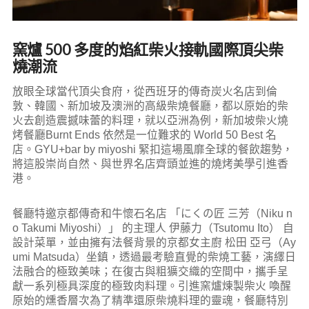
窯爐 500 多度的焰紅柴火接軌國際頂尖柴
燒潮流
放眼全球當代頂尖食府，從西班牙的傳奇炭火名店到倫
敦、韓國、新加坡及澳洲的高級柴燒餐廳，都以原始的柴
火去創造震撼味蕾的料理，就以亞洲為例，新加坡柴火燒
烤餐廳Burnt Ends 依然是一位難求的 World 50 Best 名
店。GYU+bar by miyoshi 緊扣這場風靡全球的餐飲趨勢，
將這股崇尚自然、與世界名店齊頭並進的燒烤美學引進香
港。
餐廳特邀京都傳奇和牛懷石名店 「にくの匠 三芳（Niku n
o Takumi Miyoshi）」 的主理人 伊藤力（Tsutomu Ito） 自
設計菜單，並由擁有法餐背景的京都女主廚 松田 亞弓（Ay
umi Matsuda）坐鎮，透過最考驗直覺的柴燒工藝，演繹日
法融合的極致美味；在復古與粗獷交織的空間中，攜手呈
獻一系列極具深度的極致肉料理。引進窯爐煉製柴火
喚醒
原始的燻香層次為了精準還原柴燒料理的靈魂，餐廳特別