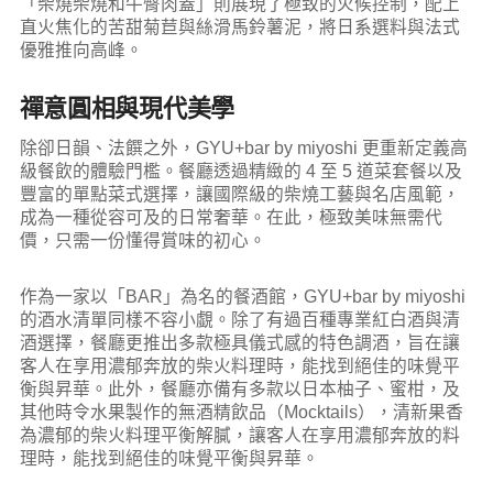
「柴燒柴燒和牛臀肉蓋」則展現了極致的火候控制，配上
直火焦化的苦甜菊苣與絲滑馬鈴薯泥，將日系選料與法式
優雅推向高峰。
禪意圓相與現代美學
除卻日韻、法饌之外，GYU+bar by miyoshi 更重新定義高
級餐飲的體驗門檻。餐廳透過精緻的 4 至 5 道菜套餐以及
豐富的單點菜式選擇，讓國際級的柴燒工藝與名店風範，
成為一種從容可及的日常奢華。在此，極致美味無需代
價，只需一份懂得賞味的初心。
作為一家以「BAR」為名的餐酒館，GYU+bar by miyoshi
的酒水清單同樣不容小覷。除了有過百種專業紅白酒與清
酒選擇，餐廳更推出多款極具儀式感的特色調酒，旨在讓
客人在享用濃郁奔放的柴火料理時，能找到絕佳的味覺平
衡與昇華。此外，餐廳亦備有多款以日本柚子、蜜柑，及
其他時令水果製作的無酒精飲品（Mocktails），清新果香
為濃郁的柴火料理平衡解膩，讓客人在享用濃郁奔放的料
理時，能找到絕佳的味覺平衡與昇華。