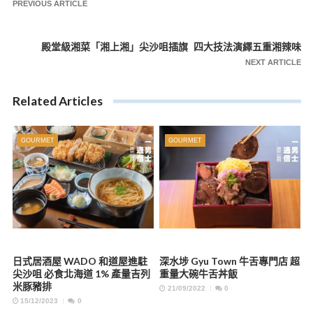
文
PREVIOUS ARTICLE
章
導
殿堂級湘菜「湘上湘」尖沙咀插旗 四大技法演繹五重湘辣味
覽
NEXT ARTICLE
Related Articles
GOURMET
GOURMET
日式居酒屋 WADO 和道屋進駐
深水埗 Gyu Town 牛舌專門店 超
尖沙咀 必食北海道 1% 產量吉列
重量大碗牛舌丼飯
米豚豬排
21/09/2022
0
15/12/2023
0