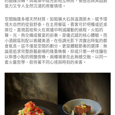
的曲線流轉，與建築中庭光影相互映照，營造出既具戲劇
張力又令人全然沉浸的用餐情境。
空間融匯多樣天然材質，如粗獷大石與溫潤原木，賦予環
境大自然的從容舒泰。在主用餐區，賓客可於吧檯或近桌
席位，直視荔枝柴火在窯爐中明滅躍動的過程，火焰的
聲、光、熱交織成餐宴的前奏，是儀式感的核心體驗。而
小酒館區則配以窖藏美酒，在低調光影下流露出時髦的都
會氣息。這不僅是空間的劃分，更是體驗節奏的選擇：無
論是追求完整廚藝劇場的隆重晚餐，抑或只需一杯佳釀佐
以柴香小點的微醺夜晚，兩種場景在此無縫交融，以同一
套火藝哲學，款待著不同心境與時刻的來客。