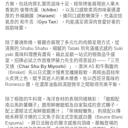
方案，包括肉質扎實而滋味十足、經柴烤後展現迷人果木
香氣的 後臀肉蓋（
Ichibo
），以及口感軟柔而肉味豪邁濃
厚的 外橫膈膜（
Harami
），連同口感軟嫩彈牙、充滿炭焙
氣息的 和牛舌（
Gyu Tan
），均能滿足資深肉食愛好者的
挑剔味蕾。
除了靈魂柴燒，餐廳亦展現了多元化的肉類呈現方式，從
清爽的 Shabu Shabu、細膩的 Tataki 到充滿儀式感的 Suki
yaki 風味料理應有盡有，藉此呈獻一站式的極致品牛盛
宴。招牌必試之作首推伊藤力先生的得意設計——「三芳
叉燒（
Char Shu By Miyoshi
）」，澳洲 A5 和牛胸腹肉
（Brisket）先以日式醬汁慢煮至纖維鬆軟，再經由荔枝柴
火炙烤上色，賦予其迷人的果木燻香，佐以西班牙風味的
Romesco 醬，在濃厚油脂與清甜微辛之間取得完美平衡。
除了極致的牛料理，海洋食材的表現同樣精彩：「龍蝦配
南瓜馬鈴薯糰子」選用鮮嫩龍蝦及自家製成的意式糰子，
配上濃郁法式海鮮龍蝦醬汁；「柴燒鮟鱇魚」
則搭配以傳
統禾稈草冷燻的三文魚子與法式空氣感白醬（Beurre Blanc
Espuma），將日法融合的層次感推向頂峰。壓軸登場的