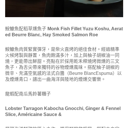
鮟鱇魚配稻草燻魚子
Monk Fish Fillet
Yuzu Koshu, Aerat
ed Beurre Blanc, Hay Smoked Salmon Roe
鮟鱇魚肉質緊實彈牙，是柴火直烤的絕佳食材。經過精準
火候烤製與靜置，魚肉飽滿多汁，加上與柚子胡椒油一同
燒，更能帶出鮮甜。亮點在於採用乾禾稈燒烤微燻的三文
魚子，為舌尖帶來獨特的谷物煙燻風味。搭配柚子胡椒的
微辛、充滿空氣感的法式白醬（Beurre BlancEspuma）以
及煙燻青口，譜出一曲海洋與陸地的煙燻交響樂。
龍蝦配南瓜馬鈴薯糰子
Lobster
Tarragon
Kabocha Gnocchi, Ginger & Fennel
Slice, Américaine Sauce &