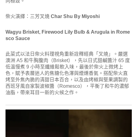
向極致。
柴火演繹：三芳叉燒
Char Shu By Miyoshi
Wagyu Brisket, Firewood Lily Bulb & Arugula in Rome
sco Sauce
此菜式以法日柴火料理視角重新詮釋經典「叉燒」。嚴選
澳洲 A5 和牛胸腹肉（Brisket），先以日式甜鹹醬汁 65 度
低溫慢煮 9 小時至纖維鬆軟入味，最後於柴火上微烤上
色，賦予表層迷人的焦糖化色澤與煙燻香氣。搭配柴火直
烤至外焦內脆的清甜日本百合，以及由烤椒與堅果調製的
西班牙風自家製波椒醬（Romesco），平衡了和牛的濃郁
油脂，帶來耳目一新的火候之作。