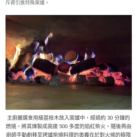
斥資引進特殊窯爐。
主廚嚴選食用級荔枝木放入窯爐中，經過約 30 分鐘的
燃燒，將其煉製成高達 500 多度的焰紅柴火，隨後再由
廚師手動剷移至烤爐柴燒料理的奧義在於對火候的極限