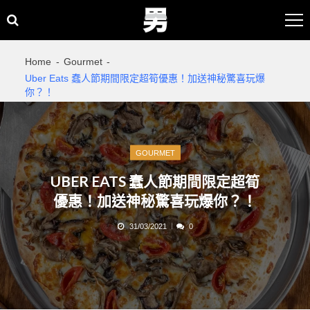
Skip
Skip
to
to
navigation
content
Home
Gourmet
Uber Eats 蠢人節期間限定超筍優惠！加送神秘驚喜玩爆
你？！
GOURMET
UBER EATS 蠢人節期間限定超筍
優惠！加送神秘驚喜玩爆你？！
31/03/2021
0