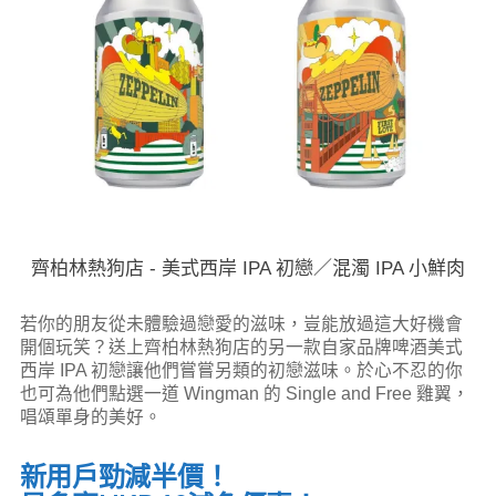
齊柏林熱狗店 - 美式西岸 IPA 初戀／混濁 IPA 小鮮肉
若你的朋友從未體驗過戀愛的滋味，豈能放過這大好機會
開個玩笑？送上齊柏林熱狗店的另一款自家品牌啤酒美式
西岸 IPA 初戀讓他們嘗嘗另類的初戀滋味。於心不忍的你
也可為他們點選一道 Wingman 的 Single and Free 雞翼，
唱頌單身的美好。
新用戶勁減半價！