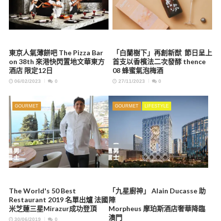
東京人氣薄餅吧 The Pizza Bar
「白蘭樹下」再創新猷 節日呈上
on 38th 來港快閃置地文華東方
首支以香檳法二次發酵 thence
酒店 限定12日
08 蜂蜜氣泡梅酒
06/02/2023
0
27/11/2023
0
GOURMET
GOURMET
LIFESTYLE
The World's 50 Best
「九星廚神」 Alain Ducasse 助
Restaurant 2019 名單出爐 法國
陣
米芝蓮三星Mirazur成功登頂
Morpheus 摩珀斯酒店奢華降臨
澳門
30/06/2019
0