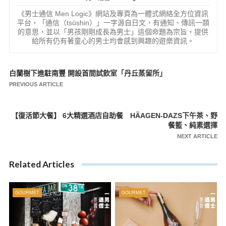
《男士通信 Men Logic》網站及專頁為一體式網絡全方位資訊
平台，「通信（tsūshin）」一字源自日文，有通知、傳訊一類
的意思，並以「男孩剛剛成長為男士」這個命題為宗旨，提供
給所有仍有著童心的男士均會感到興趣的遊樂資訊。
白蘭樹下進駐南豐 開設首間試飲室「丹丘蒸留所」
文
PREVIOUS ARTICLE
章
導
【復活節大餐】 6大精選酒店自助餐 HÄAGEN-DAZS下午茶、野
覽
餐籃、純素選擇
NEXT ARTICLE
Related Articles
GOURMET
GOURMET