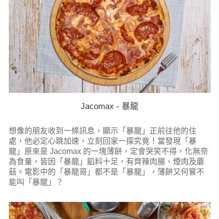
Jacomax - 暴龍
想像的朋友收到一條訊息，顯示「暴龍」正前往他的住
處，他必定心跳加速，立刻回家一探究竟！當發現「暴
龍」原來是 Jacomax 的一塊薄餅，定會哭笑不得，化無奈
為食量，皆因「暴龍」餡料十足，有齊辣肉腸、煙肉及蘑
菇。電影中的「暴龍哥」都不是「暴龍」，薄餅又何嘗不
能叫「暴龍」？