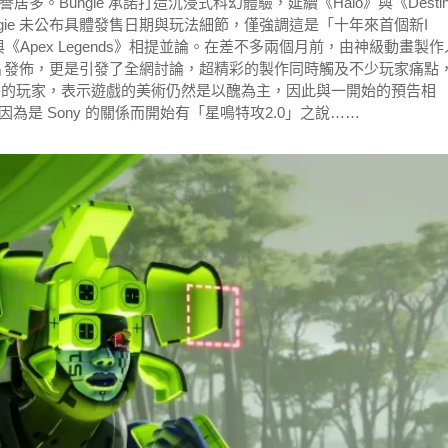
。Bungie 承諾打造沉浸式科幻體驗，延續《Halo》與《Desti
待。Bungie 未公布具體發售日期與玩法細節，僅強調這是「十年來首個新I
ov》與《Apex Legends》相提並論。在差不多兩個月前，由神級動畫製作
Z 所製作的動畫短片發佈，更是引發了全網討論，超精彩的製作同時觸及不少玩家痛點
厭惡的玩家，表示遊戲的美術仍然是以醜為主，因此與一開始的預告相
是 Sony 的關係而開始有「星鳴特攻2.0」之說……