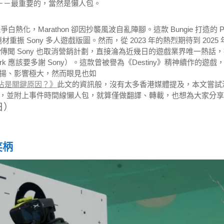
）市場危機－－最重要的，當然是懶人包。
場競爭白熱化，Marathon 卻因抄襲風波自亂陣腳。這款 Bungie 打造的 P
題材重振 Sony 多人遊戲版圖。然而，從 2023 年的熱烈期待到 2025 
與傳聞 Sony 也取消營銷計劃，直接淪為近幾日的遊戲業界唯一熱話
k 應該要多謝 Sony）。這款曾被譽為《Destiny》精神續作的遊戲
揚、影響極大，然而眼見也如
S5獨佔是關鍵原因？》
此文的資訊般，沒有太多香港媒體提及，本文嘗試
，並附上事件時間線懶人包，就算僅做翻譯、轉載，也想為大家分享
日）
笑柄