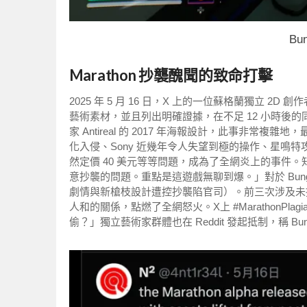
Bu
Marathon 抄襲醜聞的致命打擊
2025 年 5 月 16 日，X 上的一位蘇格蘭獨立 2D 創作
藝術素材，並且列出明確證據，在不足 12 小時後的同一
家 Antireal 的 2017 年海報設計，此事非常
化入侵、Sony 近幾年令人失望到極的操作、星鳴特攻（
然定價 40 美元等等問題，成為了全網炎上的事件。知
意抄襲的問題。重點是這遊戲無聊到爆。」對於 Bungie
劇情與新槍枝設計遭控抄襲陷官司）。前三次涉及未
人和的關係，點燃了全網怒火。X上 #MarathonPlag
偷？」獨立藝術家群體也在 Reddit 發起抵制，稱 B