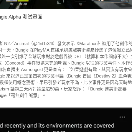
ngie Alpha 測試畫面
者 N2／Antireal（@4nt1r34l）發文表示《Marathon》盜用了他創作
天，Bungie 在PlayMA 直播承認遊戲美術資產抄襲了這位獨立藝
複雜地，最終一次引爆了全球玩家對於遊戲界被 DEI （就算和本作關係不大）
Concord）事件後還未完的嘲諷、Bungie 以往的抄襲事件、本作
名直播主 Asmongold 更是直言：「如果遊戲有趣，其實沒有玩家
 來說這已是第四次的抄襲爭議（Bungie 曾因《Destiny 2》血色
授權使用概念藝術，早已引發老玩家不滿，此次事件更是因為天時地
iarism 話題三天內討論量超50萬，玩家怒斥：「Bungie 連美術都要
ungie「毫無創作誠意」。