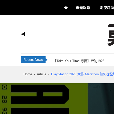
Skip
Skip
專題報導
潮流時尚
to
to
navigation
content
JBL Live 全新智慧降噪耳機系列 藍牙 6
香港科研28年品牌 INNOTIER 創辦人Ju
Momax 屯門市廣場品牌店正式開業！「Recha
【Take Your Time 專欄】帝陀192
男士通信
男士專屬
Recent News
刺客教條：黑旗同步重置 評測：海盜黃金時代
JBL Live 全新智慧降噪耳機系列 藍牙 6
Home
Article
PlayStation 2025 大作 Maratho
香港科研28年品牌 INNOTIER 創辦人Ju
Momax 屯門市廣場品牌店正式開業！「Recha
【Take Your Time 專欄】帝陀192
刺客教條：黑旗同步重置 評測：海盜黃金時代
JBL Live 全新智慧降噪耳機系列 藍牙 6