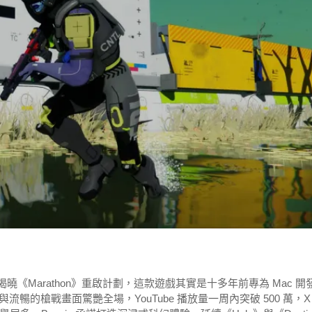
Bungie 揭曉《Marathon》重啟計劃，這款遊戲其實是十多年前專為 Mac 開
的槍戰畫面驚艷全場，YouTube 播放量一周內突破 500 萬，X