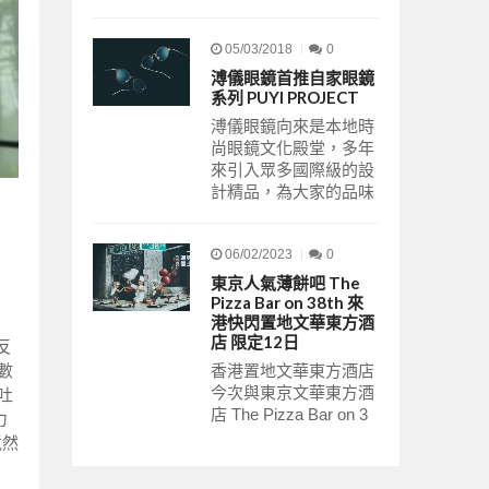
05/03/2018
0
溥儀眼鏡首推自家眼鏡
系列 PUYI PROJECT
溥儀眼鏡向來是本地時
尚眼鏡文化殿堂，多年
來引入眾多國際級的設
計精品，為大家的品味
06/02/2023
0
東京人氣薄餅吧 The
Pizza Bar on 38th 來
港快閃置地文華東方酒
店 限定12日
反
香港置地文華東方酒店
數
今次與東京文華東方酒
吐
店 The Pizza Bar on 3
力
竟然