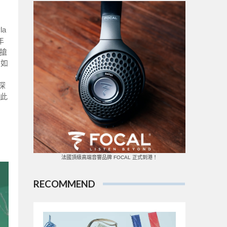
la
年
，搶
，如
深
此
法國頂級高端音響品牌 FOCAL 正式到港！
RECOMMEND