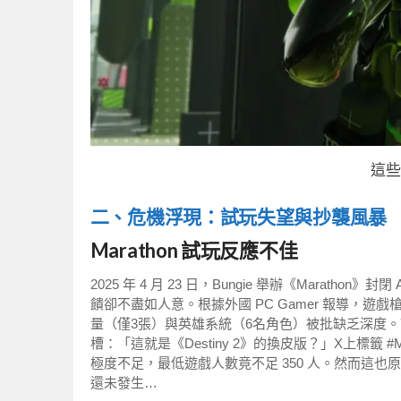
這些
二、危機浮現：試玩失望與抄襲風暴
Marathon 試玩反應不佳
2025 年 4 月 23 日，Bungie 舉辦《Maratho
饋卻不盡如人意。根據外國 PC Gamer 報導，遊戲
量（僅3張）與英雄系統（6名角色）被批缺乏深度。You
槽：「這就是《Destiny 2》的換皮版？」X上標籤 #Ma
極度不足，最低遊戲人數竟不足 350 人。然而這
還未發生…