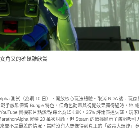
女角又的確幾難欣賞
n》封閉 Alpha 測試（為期 10 日），開放核心玩法體驗。取消 NDA 後，玩家
槍戰手感雖保留 Bungie 特色，但角色動畫與視覺效果顯得過時，地圖
Tube 實機影片點讚/點踩比為15K:8K，35% 評論表達失望，玩家
rathonAlpha 累積 20 萬次討論，但 Steam 的數據顯示了遊戲吸引
也原來並不是最差的情況，當時沒有人想像得到真正的「致命大爆炸」