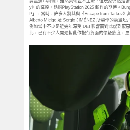
論量達10萬條，雖然美術並不主流，但玩家仍然是讚譽居多
y》的輝煌，點燃PlayStation 2025 新作的期
P」，當時，許多人將其與《Escape from Tark
Alberto Mielgo 及 Sergio JIMÉNE
例如當中不少是近幾年深受 DEI 影響而對此感到
比，已有不少人開始對此作抱有負面的懷疑態度，更因為