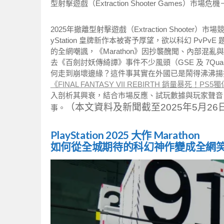
型射擊遊戲（Extraction Shooter Games
2025年撤離型射擊遊戲（Extraction Shooter）市
yStation 皇牌新作本被寄予厚望，欲以科幻 PvPvE 
的全網嘲諷，《Marathon》因抄襲醜聞、內部混亂
去《百劍討妖傳綺譚》事件不少風頭（GSE 及 7Quar
何走到崩壞邊緣？這件事其實在外國已是鬧得沸沸揚
《FINAL FANTASY VII REBIRTH 銷量暴死！P
入剖析其興衰，結合市場反應、試玩數據與玩家聲音
（本文資料及新聞截至2025年5月26
事。
PlayStation 2025 大作 Marathon
如何從全城期待的科幻神作變成全網