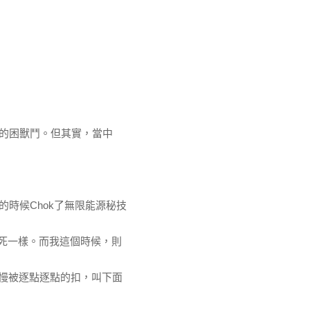
的困獸鬥。但其實，當中
時候Chok了無限能源秘技
血屈死一樣。而我這個時候，則
r慢慢被逐點逐點的扣，叫下面