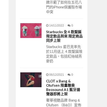
牌示範了如何在五花八
門的iPhone保護殼市場
中突
14/11/2022
0
Starbucks 全 4 款聖誕
限定飲品到來 限定商品
同步上架
Starbucks 星巴克率先
於11月送上 4 款聖誕限
定飲品，包括紅絲絨燕
麥奶
06/12/2021
0
CLOT x Bang &
Olufsen 限量聯乘
Beosound A1 藍牙揚
聲器即將上架
奢華視聽品牌 Bang &
Olufsen （B&O）宣佈