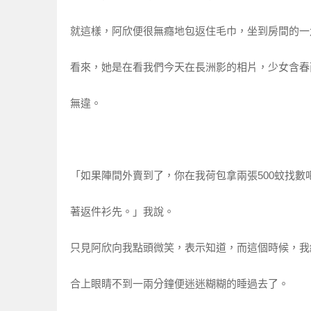
就這樣，阿欣便很無癮地包返住毛巾，坐到房間的一
看來，她是在看我們今天在長洲影的相片，少女含春
無違。
「如果陣間外賣到了，你在我荷包拿兩張500蚊找數
著返件衫先。」我說。
只見阿欣向我點頭微笑，表示知道，而這個時候，我
合上眼睛不到一兩分鐘便迷迷糊糊的睡過去了。