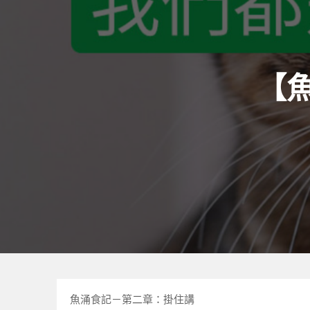
【
魚涌食記－第二章：掛住講