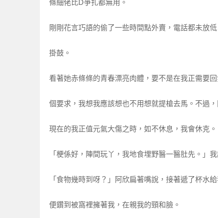
條細佬比D爭扎都無用。
剛剛花言巧語的偷了一些時間點外賣，電話都未放低
掛鼓。
看著她赤條條的青春漂亮肉體，要不是在我正需要回
個要求，我想我應該想也不用想就提槍去馬。不過，
現在的我正值元氣大傷之時，如不休息，我會休克。
「梗係好，陣間玩丫，我地食埋野醫一醫肚先。」我
「食物幾時到呀？」阿欣扁著嘴說，接著遞了杯水給
便鑽到被窩裡擁著我，在親我的頸和臉。