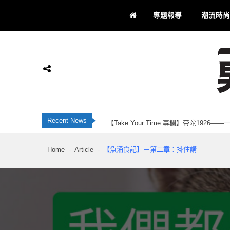
Skip
Skip
專題報導
潮流時尚
to
to
navigation
content
JBL Live 全新智慧降噪耳機系列 藍牙 6
香港科研28年品牌 INNOTIER 創辦人Ju
Momax 屯門市廣場品牌店正式開業！「Recha
【Take Your Time 專欄】帝陀192
男士通信
男士專屬
Recent News
刺客教條：黑旗同步重置 評測：海盜黃金時代
JBL Live 全新智慧降噪耳機系列 藍牙 6
Home
Article
【魚涌食記】－第二章：掛住講
香港科研28年品牌 INNOTIER 創辦人Ju
Momax 屯門市廣場品牌店正式開業！「Recha
【Take Your Time 專欄】帝陀192
刺客教條：黑旗同步重置 評測：海盜黃金時代
JBL Live 全新智慧降噪耳機系列 藍牙 6