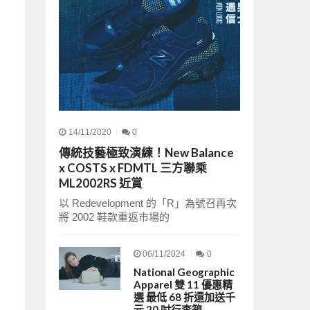
14/11/2020
0
傳統技藝極致演練！New Balance
x COSTS x FDMTL 三方聯乘
ML2002RS 近賞
以 Redevelopment 的「R」為號召再次
將 2002 鞋款重返市場的
06/11/2024
0
National Geographic
Apparel 雙 11 優惠精
選 最低 68 折還加送千
元 20 吋行李箱