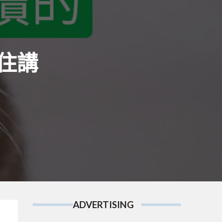
住講
ADVERTISING