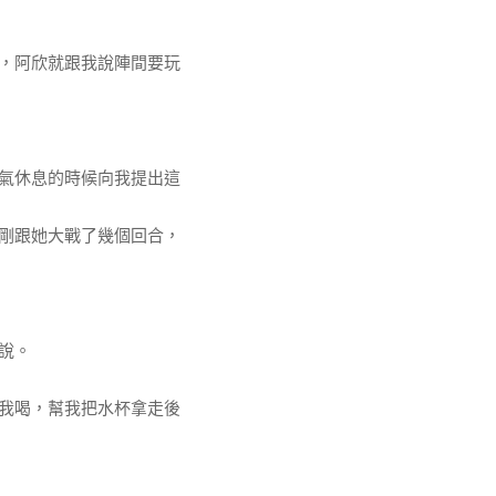
，阿欣就跟我說陣間要玩
氣休息的時候向我提出這
剛跟她大戰了幾個回合，
說。
我喝，幫我把水杯拿走後