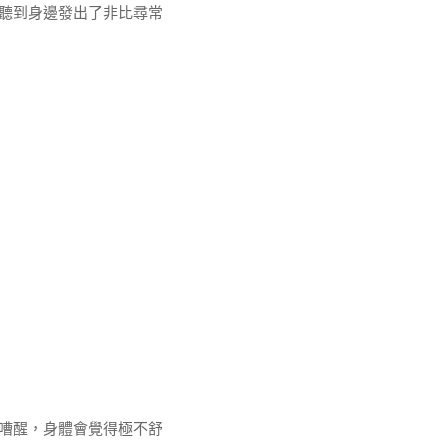
聽到身邊發出了非比尋常
嘈醒，身體會覺得極不舒