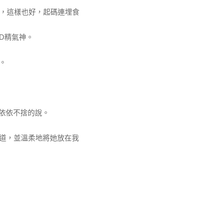
想，這樣也好，起碼連埋食
D精氣神。
。
欣依依不捨的說。
道，並溫柔地將她放在我