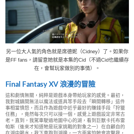
另一位大人氣的角色就是席德妮（Cidney）了。如果你
是FF fans，請留意她就是本集的Cid（不過Cid也繼續存
在，會幫玩家做別的事情）。
Final Fantasy XV 浪漫的冒險
這和劇情無關，純粹是遊戲本身帶給玩家的感覺。最初，
我對城鎮間無法以魔法或道具等手段去「瞬間轉移」這件
事相當憤怨，而且作為遊戲中近乎最好的賺錢手段「狩獵
任務」，竟然每次只可以接一個，感覺上遊戲設定非常古
老。直到，我駕車駛過地圖中心的湖，看到巨獸卡托布雷
帕斯（後來才知道牠是玩家挑戰的對象之一）在自顧自的
在湖中喝水，我下車跑到湖邊，一方面害怕牠會攻擊我，