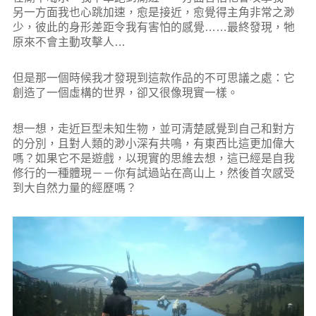
另一方面我也心跳加速，愈是接近，愈覺得主角非常之渺
少，彼此的身形差距令我有害怕的感覺……最終發現，牠
原來不會主動攻擊人…
但是那一個時候我才發現到這款作品的不可思議之處：它
創造了一個虛構的世界，卻又很像現實一樣。
想一想，走近巨型未知生物，並可清楚感覺到自己和對方
的分別，且對人類的渺小深有共鳴，有東西比這更加偉大
嗎？如果它不是遊戲，以現實的思維去想，這已經是自我
修行的一種體現－－你有試過站在高山上，然後首次感受
到大自然力量的經歷嗎？