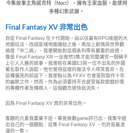
今集故事主角諾克特（Noct），擁有王家血脈，能使用
多種幻影武器。
Final Fantasy XV 非常出色
自從 Final Fantasy 在十代開始，由以往最有RPG味道的大
地圖玩法，改成區域地圖連結之後，再加上劇情與世界觀
過度「中二病」，我便開始對這個系列帶有嚴重的歧視，
像是 Final Fantasy XIII 一出竟然3集才能完整講完一個稱不
上引人入勝的故事，我曾經在美國E3與一位不出名的外國
著名製作人說起，他也覺得這樣的做法令人啼笑皆非。在
這種偏見的前設下，我差點以為 FFXV 也會是款製作十年
的幽默之作，然而，作為必須要持平去感受每款遊戲好壞
的專欄作者及傳媒人，這個觀念很快就消失。
因為 Final Fantasy XV 真的非常出色。
客觀的元素我盡量不述，畢竟無數game評已出，我集中道
出自己的一個觀點：這集 Final Fantasy XV ，也許是最浪
漫的一集。