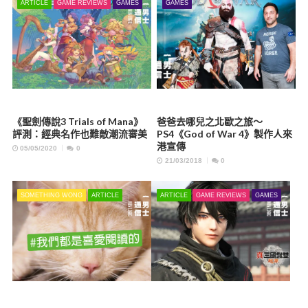
ARTICLE
GAME REVIEWS
GAMES
GAMES
《聖劍傳說3 Trials of Mana》
爸爸去哪兒之北歐之旅～
評測：經典名作也難敵潮流審美
PS4《God of War 4》製作人來
港宣傳
05/05/2020
0
21/03/2018
0
SOMETHING WONG
ARTICLE
ARTICLE
GAME REVIEWS
GAMES