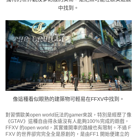
中找到。
像這種看似眼熟的建築物可輕易在FFXV中找到。
對習慣歐美open world玩法的gamer來說，特別是經歷了像
《GTAV》這種自由得永遠沒有人能夠100％完成的遊戲，
FFXV 的open world，其實連開車的路線也有限制。不過 F
FXV 的世界卻完完全全是原創的，是由FF1 開始便建立的