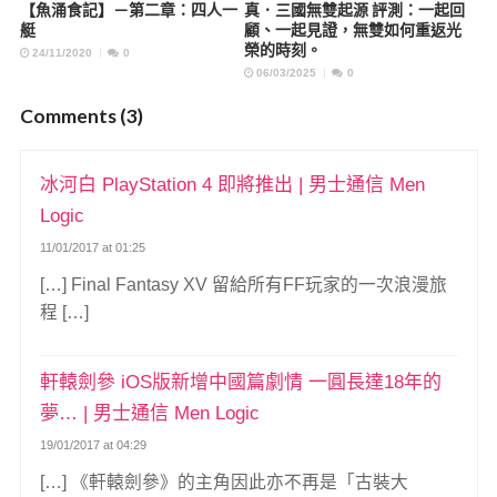
【魚涌食記】－第二章：四人一
真．三國無雙起源 評測：一起回
艇
顧、一起見證，無雙如何重返光
榮的時刻。
24/11/2020
0
06/03/2025
0
Comments (3)
冰河白 PlayStation 4 即將推出 | 男士通信 Men
Logic
11/01/2017 at 01:25
[…] Final Fantasy XV 留給所有FF玩家的一次浪漫旅
程 […]
軒轅劍參 iOS版新增中國篇劇情 一圓長達18年的
夢… | 男士通信 Men Logic
19/01/2017 at 04:29
[…] 《軒轅劍參》的主角因此亦不再是「古裝大