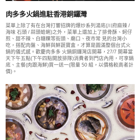
肉多多火鍋進駐香港銅鑼灣
菜單上除了有在台灣打響招牌的爆炒系列湯底(川府麻辣 /
海味 石頭 / 蒜頭蛤蜊)之外，菜單上還加上了排骨酥、蚵仔
煎、甜不辣、白糖粿等街頭、廟口、夜市常 見的台灣小
吃，搭配肉盤、海鮮與鮮蔬寶盒，才算是圓滿整個台式火
鍋的儀式感。歡慶肉多多 火鍋銅鑼灣店開幕，27/7 開幕當
天下午五點(下午四點開放排隊)消費者到門店內用，可享鍋
底、主餐(肉跟海鮮)買一送一(限量 50 組，以價格較高者計
價)。