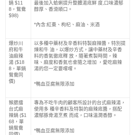
鍋 $11
最後加入蛤蜊提升整體湯底鮮 度,口味濃郁
8，鴛鴦
醇厚、香滑順口。
$98)
*內含:紅棗、枸杞、麻油、米酒
爆炒川
以多種中藥材及辛香料特製麻辣醬，特別提
府和牛
煉和牛 油，以爆炒方式，讓中藥材及辛香
油麻辣
料的香氣徹底釋 放，隨著煮製時間，辣
湯 ($18
味、麻度和香氣也會隨之增加 ，愛吃麻辣
8，單鍋
湯的您一定要嚐嚐。
鴛鴦同
價)
*鴨血豆腐無限添加
猴腮擂
專為不吃牛肉的顧客所設計的台式麻辣湯，
台式麻
使用多 種辛香料及特製的麻辣底醬，搭配
辣鍋 ($1
濃郁豚骨湯烹煮 而成，口味溫潤香醇。
68，單
鍋鴛鴦
*鴨血豆腐無限添加
同價)