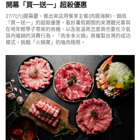
開幕「買一送一」超殺優惠
27/7(六)開幕慶，推出來店用餐享主餐(肉跟海鮮)、鍋底
「買一送一」的超殺優惠，看好暑假期間的來港觀光客與
在地年輕學子帶來的商機，以及氣溫再怎麼高也要在冷氣
房內嗑鍋的消費行為，「肉多多火鍋」將複製台灣的成功
模式，挑戰「火鍋黨」的嗑肉極限。