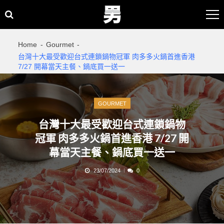
Skip
Skip
to
to
navigation
content
Home
Gourmet
台灣十大最受歡迎台式連鎖鍋物冠軍 肉多多火鍋首進香港
7/27 開幕當天主餐、鍋底買一送一
GOURMET
台灣十大最受歡迎台式連鎖鍋物
冠軍 肉多多火鍋首進香港 7/27 開
幕當天主餐、鍋底買一送一
23/07/2024
0