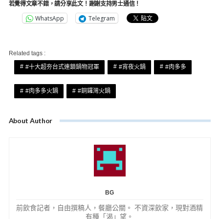
若覺得文章不錯，請分享此文！謝謝支持男士通信！
WhatsApp
Telegram
Related tags :
#十大超夯台式連鎖鍋物冠軍
#宵夜火鍋
#肉多多
#肉多多火鍋
#銅鑼灣火鍋
About Author
BG
前飲食記者，自由撰稿人，餐廳公關。 不資深飲家，現對酒精
有種「渴」望。