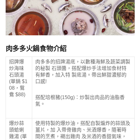
肉多多火鍋食物介紹
招牌爆
肉多多的招牌湯底，以數種海鮮及蔬菜調製
炒海味
的秘製 石頭醬，搭配爆炒手法增加食材特
石頭湯
有鮮香，加入特 製底湯。帶出鮮甜濃郁的
(單鍋 $1
口感!
08，鴛
鴦 $88)
搭配培根豬(150g)：炒製出肉品的油脂香
氣。
爆炒蒜
使用特製的爆炒油，搭配自製煸炸的蒜頭及
頭蛤蜊
薑片，加 入帶骨雞肉、米酒爆香，隨著時
雞湯 (單
間的烹煮，襯出雞肉 及米酒的香甜氣味，