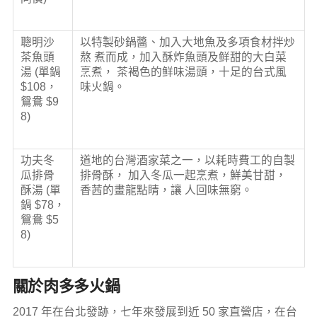
聰明沙
以特製砂鍋醬、加入大地魚及多項食材拌炒
茶魚頭
熬 煮而成，加入酥炸魚頭及鲜甜的大白菜
湯 (單鍋
烹煮， 茶褐色的鲜味湯頭，十足的台式風
$108，
味火鍋。
鴛鴦 $9
8)
功夫冬
道地的台灣酒家菜之一，以耗時費工的自製
瓜排骨
排骨酥， 加入冬瓜一起烹煮，鮮美甘甜，
酥湯 (單
香茜的畫龍點睛，讓 人回味無窮。
鍋 $78，
鴛鴦 $5
8)
關於肉多多火鍋
2017 年在台北發跡，七年來發展到近 50 家直營店，在台