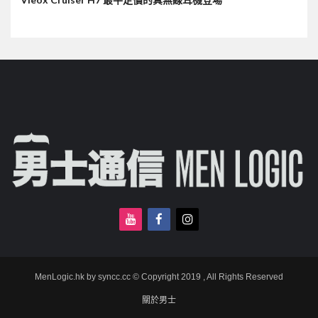
MenLogic.hk by syncc.cc © Copyright 2019 , All Rights Reserved
關於男士