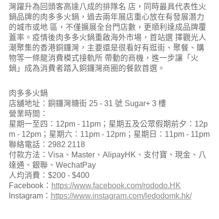
灣躍升為回頭客高達八成的排隊名 店，同時最具代表性火
鍋品牌的肉多多火鍋，過去兩年展店重心放在有發展潛力
的城市或地 區，不僅擴展全台門店數，更順利達成品牌覆
蓋率。疫情後肉多多火鍋重啟海外市場，首站選 擇觀光人
潮聚集的香港銅鑼灣，主要還是很看好有逛街、聚餐、購
物等一條龍消費模式接軌所 帶動的商機，進一步讓「火
鍋」成為消費者踏入銅鑼灣商圈的餐飲首選。
肉多多火鍋
店舖地址：銅鑼灣糖街 25 - 31 號 Sugar+ 3 樓
營業時間：
星期一至四：12pm - 11pm；星期五及公眾假期前夕：12p
m - 12pm；星期六：11pm - 12pm；星期日：11pm - 11pm
聯絡電話：2982 2118
付款方法：Visa、Master、AlipayHK、支付寶、現金、八
達通、銀聯、WechatPay
人均消費：$200 - $400
Facebook：
https://www.facebook.com/rododo.HK
Instagram：
https://www.instagram.com/ledodomk.hk/