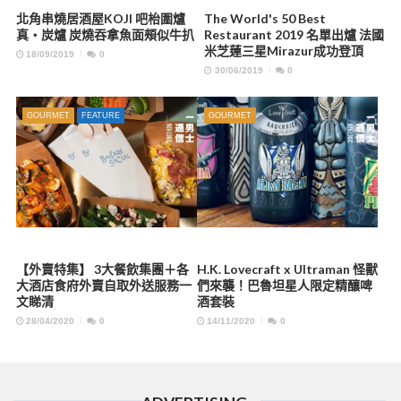
北角串燒居酒屋KOJI 吧枱圍爐
The World's 50 Best
真・炭爐 炭燒吞拿魚面頰似牛扒
Restaurant 2019 名單出爐 法國
米芝蓮三星Mirazur成功登頂
18/09/2019
0
30/06/2019
0
GOURMET
FEATURE
GOURMET
【外賣特集】 3大餐飲集團＋各
H.K. Lovecraft x Ultraman 怪獸
大酒店食府外賣自取外送服務一
們來襲！巴魯坦星人限定精釀啤
文睇清
酒套裝
28/04/2020
0
14/11/2020
0