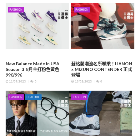
FASHION
FASHION
New Balance Made in USA
蘇格蘭潮流名所聯乘！HANON
Season 3 8月主打粉色黃色
x MIZUNO CONTENDER 正式
990/996
登場
11/07/2023
0
13/02/2023
0
FASHION
FEATURE
FASHION