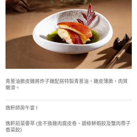
青蔥油脆皮雞將炸子雞配搭特製青蔥油，雞皮薄脆，肉質
嫩滑。
逸軒師房午宴 I
逸軒前菜薈萃 (金不換雞肉腐皮卷、碧綠鮮蝦餃及蟹肉帶子
香菜餃)