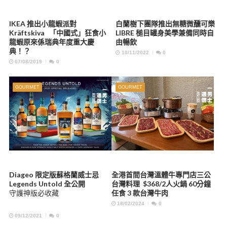
IKEA 推出小龍蝦派對
白蘭樹下團隊推出無糖微醺可樂
Kräftskiva 「中國式」狂食小
LIBRE 槌目罐身美學兼備同時自
龍蝦原來係瑞典年度重大慶
由暢飲
典！？
10/11/2022
0
07/08/2019
0
GOURMET
GOURMET
Diageo 限定版蘇格蘭威士忌
全港首間台灣溫體牛專門店三公
Legends Untold 全公開
台灣料理 $368/2人火鍋 60分鐘
守護神版必收藏
任食 3 款台灣牛肉
18/02/2024
0
09/12/2021
0