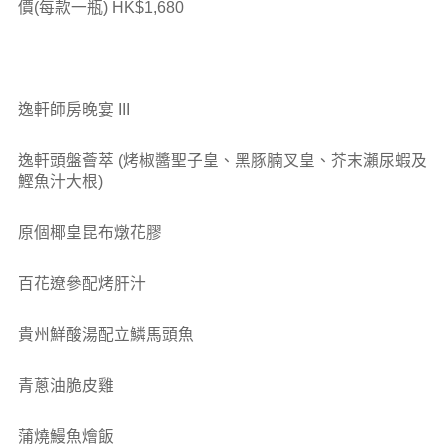
價(每款一瓶) HK$1,680
逸軒師房晚宴 III
逸軒頭盤薈萃 (烤椒醬聖子皇、黑豚腩叉皇、芥末瀨尿蝦及
鰹魚汁大根)
原個椰皇昆布燉花膠
百花遼參配烤肝汁
貴州鮮酸湯配立鱗馬頭魚
青蔥油脆皮雞
蒲燒鰻魚燴飯