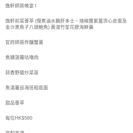
逸軒師房晚宴 I
逸軒前菜薈萃 (慢煮滷水鵝肝多士、燒椒醬紫薑流心皮蛋及
金沙黑魚子八頭鮑魚) 黃湯竹笙花膠海鮮羹
官府師房炸釀蟹蓋
焦糖菠蘿咕嚕肉
蒜香野菌炒菜苗
魚湯蕃茄海班稻庭面
甜品薈萃
每位HK$580