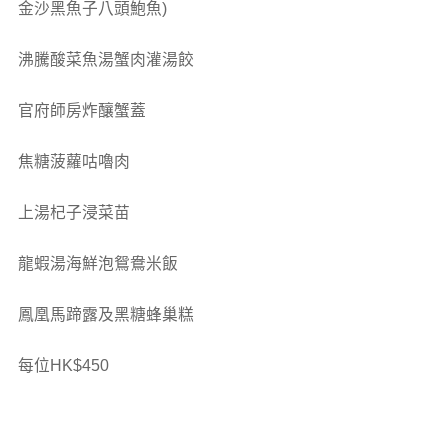
金沙黑魚子八頭鮑魚)
沸騰酸菜魚湯蟹肉灌湯餃
官府師房炸釀蟹蓋
焦糖菠蘿咕嚕肉
上湯杞子浸菜苗
龍蝦湯海鮮泡鴛鴦米飯
鳳凰馬蹄露及黑糖蜂巢糕
每位HK$450