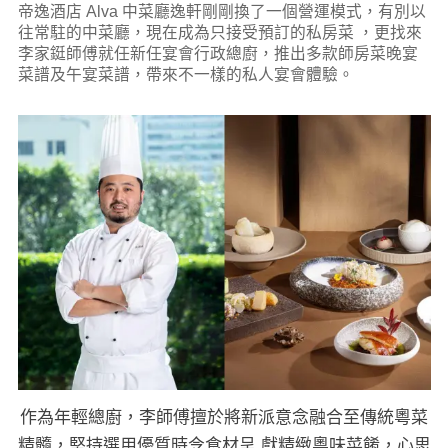
帝逸酒店 Alva 中菜廳逸軒剛剛換了一個營運模式，有別以
往常駐的中菜廳，現在成為只接受預訂的私房菜 ，更找來
李家鋌師傅就任新任宴會行政總廚，推出多款師房菜晚宴
菜譜及午宴菜譜，帶來不一樣的私人宴會體驗。
作為年輕總廚，李師傅擅於將新派意念融合至傳統粵菜
精髓，堅持選用優質時令食材呈 獻精緻粵味菜餚，心思