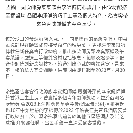
盡顯。是次師房菜菜譜由李師傅精心設計，由食材配搭
至擺盤均 凸顯李師傅的巧手工藝及個人特色，為食客帶
來色香味兼備的至尊享受。
位於沙田的帝逸酒店 Alva ，一向是區內的高級食府， 中菜
廳逸軒現在轉營成只接受預訂的私房菜 ，更找來李家鋌師
傅就任新任宴會行政總廚，推出多款師房菜晚宴菜譜及午
宴菜譜，嚴選上等優質食材包括鮑魚、花膠及遼參等，配
合李師傅創新烹調技巧，締造別出心裁的粵饌盛宴，帶來
不一樣的私人宴會體驗，供應期由即日起至2023年 4月30
日。
帝逸酒店宴會行政總廚李家鋌師傅 屢獲殊榮的李家鋌師傅
於香港土生土長，曾囊括多個青年廚師獎項，並於亞洲名
廚精英 薈2018上海站勇奪至尊金獎(熱葷素菜組)。擁有超
過16年中菜經驗的李師傅於2022 年獲委任為帝逸酒店宴會
行政總廚，於加盟帝逸酒店前曾於其他五星級酒店及米芝
蓮推 介餐廳任職，出色手藝一直深受食客愛戴。