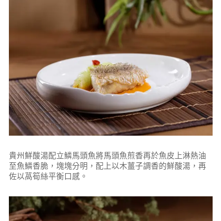
貴州鮮酸湯配立鱗馬頭魚將馬頭魚煎香再於魚皮上淋熱油
至魚鱗香脆，塊塊分明，配上以木薑子調香的鮮酸湯，再
佐以萵筍絲平衡口感。