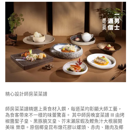
精心設計師房菜菜譜
師房菜菜譜精選上乘食材入饌，每道菜均彰顯大師工藝，
為食客帶來不一樣的味蕾驚喜。 其中師房晚宴菜譜 III 由烤
椒醬聖子皇、黑豚腩叉皇、芥末瀨尿蝦及鰹魚汁大根展開
美味 樂章。原個椰皇昆布燉花膠以螺頭、赤肉、雞肉及椰