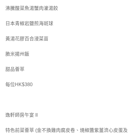
沸騰酸菜魚湯蟹肉灌湯餃
日本青椒岩鹽煎海斑球
黃湯花膠百合浸菜苗
脆米揚州飯
甜品薈萃
每位HK$380
逸軒師房午宴 II
特色前菜薈萃
(金不換雞肉腐皮卷、燒椒醬紫薑流心皮蛋及