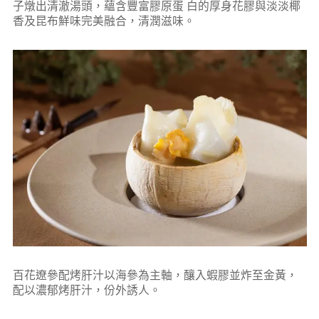
子燉出清澈湯頭，蘊含豐富膠原蛋 白的厚身花膠與淡淡椰
香及昆布鮮味完美融合，清潤滋味。
百花遼參配烤肝汁以海參為主軸，釀入蝦膠並炸至金黃，
配以濃郁烤肝汁，份外誘人。