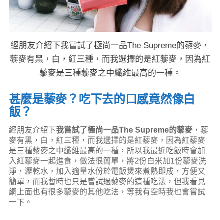
經朋友介紹下我嘗試了極尚一品The Supreme的藜麥，
藜麥有黑，白，紅三種，而我選擇的是紅藜麥，因為紅
藜麥是三種藜麥之中纖維最高的一種。
甚麼是藜麥？吃下去的口感竟然像白
飯？
經朋友介紹下
我嘗試了極尚一品The Supreme的藜麥
，藜
麥有黑，白，紅三種，而我選擇的是紅藜麥，因為紅藜麥
是三種藜麥之中纖維最高的一種，所以我最近吃飯時會加
入紅藜麥一起進食，做法很簡單，將2份白米加1份藜麥洗
淨，瀝乾水，加入適量水份於電飯煲來煮熟即成，方便又
簡單，而我暫時也只是嘗試過藜麥的這種吃法，但我看見
網上面也有很多藜麥的其他吃法，等我有空時我也會嘗試
一下。