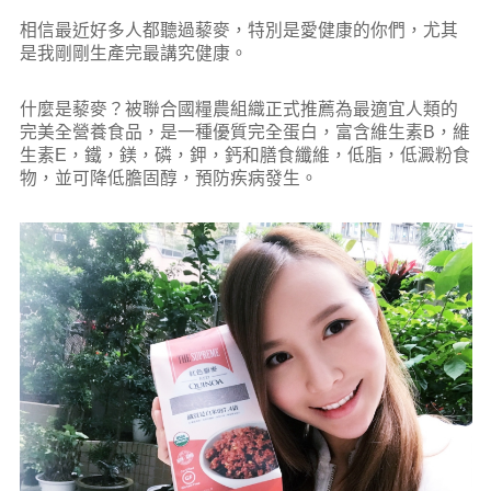
相信最近好多人都聽過藜麥，特別是愛健康的你們，尤其
是我剛剛生產完最講究健康。
什麼是藜麥？被聯合國糧農組織正式推薦為最適宜人類的
完美全營養食品，是一種優質完全蛋白，富含維生素B，維
生素E，鐵，鎂，磷，鉀，鈣和膳食纖維，低脂，低澱粉食
物，並可降低膽固醇，預防疾病發生。