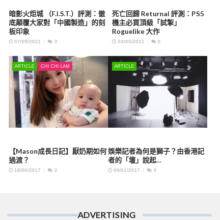
暗影火炬城 （F.I.S.T.）評測：徹
死亡回歸 Returnal 評測：PS5
底顛覆大家對「中國製造」的刻
機主必買頂級「試掣」
板印象
Roguelike 大作
07/09/2021
0
03/05/2021
0
ARTICLE
CHI CHI LAM
ARTICLE
【Mason成長日記】厭奶期如何
娛樂記者為何是獅子？由香港記
過渡？
者的「壇」說起…
18/06/2017
0
09/01/2017
0
ADVERTISING