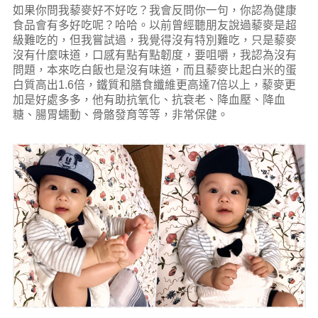
如果你問我藜麥好不好吃？我會反問你一句，你認為健康
食品會有多好吃呢？哈哈。以前曾經聽朋友說過藜麥是超
級難吃的，但我嘗試過，我覺得沒有特別難吃，只是藜麥
沒有什麼味道，口感有點有點韌度，要咀嚼，我認為沒有
問題，本來吃白飯也是沒有味道，而且藜麥比起白米的蛋
白質高出1.6倍，鐵質和膳食纖維更高達7倍以上，藜麥更
加是好處多多，他有助抗氧化、抗衰老、降血壓、降血
糖、腸胃蠕動、骨骼發育等等，非常保健。