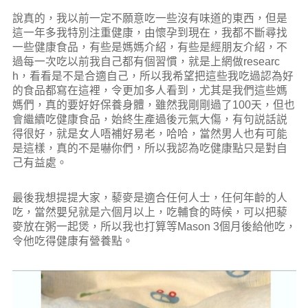
說真的，我以前一定不願意吃一些沒有味道的東西，但是
這一年多我特別注重健康，由懷孕到現在，我都不斷尋找
一些健康食品，有些是媽媽介紹，有些是經朋友介紹，不
過每一次吃以前我自己都有個習慣，就是上網做researc
h，看看是不是合適自己，所以我希望把這些我吃過認為好
的食品都寫在這裡，令更加多人看到，尤其是我們這些媽
媽們，真的要好好保養身體，雖然我剛剛過了100天，但也
會繼續吃健康食品，始終生產過後元氣大傷，有句説話説
得很好，就是女人唔補好易老，哈哈，當然男人也有可能
是這樣，真的不是嚇你們，所以我認為吃健康點只是對自
己有益處。
最後我想提提大家，藜麥是適合任何人士，任何年齡的人
吃，當然嬰兒就是六個月以上，吃輔食的時候，可以把藜
麥放在粥一起煲，所以我也打算等Mason 3個月後給他吃，
令他吃得健康有營養點。