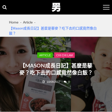
Skip
Skip
to
to
navigation
content
Home
Article
【Mason成長日記】甚麼是藜麥？吃下去的口感竟然像白
飯？
ARTICLE
CHI CHI LAM
【MASON成長日記】甚麼是藜
麥？吃下去的口感竟然像白飯？
10/08/2017
0