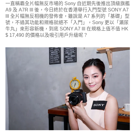
一直稱霸全片幅無反市場的 Sony 自近期先後推出頂級旗艦
A9 及 A7R III 後，今日終於在香港舉行入門型號 SONY A7
III 全片幅無反相機的發佈會，雖說是 A7 系列的「基礎」型
號，不過其功能和規格就絕不「入門」，Sony 更以「瀨尿
牛丸」來形容新機，到底 SONY A7 III 在規格上值不值 HK
$ 17,490 的價格以及吸引用戶升級呢？