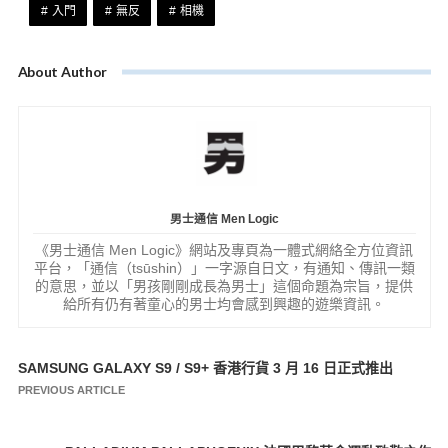
入門
無反
相機
About Author
男士通信 Men Logic
《男士通信 Men Logic》網站及專頁為一體式網絡全方位資訊
平台，「通信（tsūshin）」一字源自日文，有通知、傳訊一類
的意思，並以「男孩剛剛成長為男士」這個命題為宗旨，提供
給所有仍有著童心的男士均會感到興趣的遊樂資訊。
SAMSUNG GALAXY S9 / S9+ 香港行貨 3 月 16 日正式推出
文
PREVIOUS ARTICLE
章
導