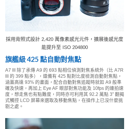
採用背照式設計 2,420 萬像素感光元件，擴展後感光度
能提升至 ISO 204800
旗艦級 425 點自動對焦點
A7 III 除了承傳 A9 的 693 點相位偵測對焦系統外（比 A7R
III 的 399 點多），還備有 425 點對比度檢測自動對焦點，
涵蓋高達 93% 的畫面，配合自動對焦追蹤時就如 A9 般準
確及快速，再加上 Eye AF 眼部對焦功能及 10fps 的連拍速
度，想走焦也有點難度，同時亦可利用其 92.2 萬點 3” 翻揭
式觸控 LCD 屏幕來選取及移動焦點，在操作上已沒什麼挑
剔之處。