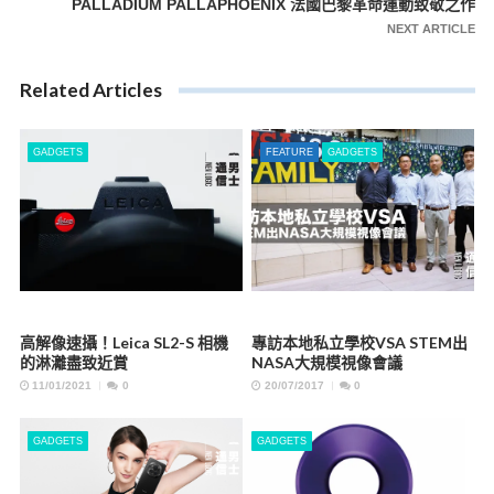
PALLADIUM PALLAPHOENIX 法國巴黎革命運動致敬之作
覽
NEXT ARTICLE
Related Articles
GADGETS
FEATURE
GADGETS
高解像速攝！Leica SL2-S 相機
專訪本地私立學校VSA STEM出
的淋灕盡致近賞
NASA大規模視像會議
11/01/2021
0
20/07/2017
0
GADGETS
GADGETS