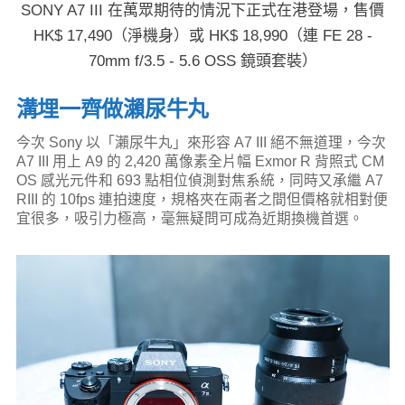
SONY A7 III 在萬眾期待的情況下正式在港登場，售價
HK$ 17,490（淨機身）或 HK$ 18,990（連 FE 28 -
70mm f/3.5 - 5.6 OSS 鏡頭套裝）
溝埋一齊做瀨尿牛丸
今次 Sony 以「瀨尿牛丸」來形容 A7 III 絕不無道理，今次
A7 III 用上 A9 的 2,420 萬像素全片幅 Exmor R 背照式 CM
OS 感光元件和 693 點相位偵測對焦系統，同時又承繼 A7
RIII 的 10fps 連拍速度，規格夾在兩者之間但價格就相對便
宜很多，吸引力極高，毫無疑問可成為近期換機首選。