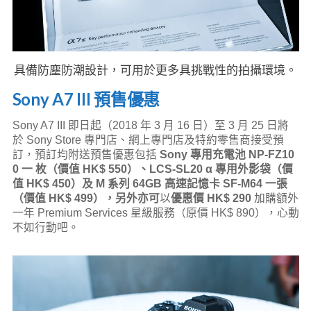
具備防塵防潮設計，可用於更多具挑戰性的拍攝環境。
Sony A7 III 預售優惠
Sony A7 III 即日起（2018 年 3 月 16 日）至 3 月 25 日將
於 Sony Store 專門店、網上專門店及特約零售商接受預
訂，預訂均附送預售優惠包括
Sony 專用充電池 NP-FZ10
0 一 枚（價值 HK$ 550）、
LCS-SL20 α 專用外影袋（價
值 HK$ 450）及
M 系列 64GB 高速記憶卡 SF-M64 一張
（價值 HK$ 499），另外亦可
以
優惠價 HK$ 290
加購額外
一年 Premium Services 星級服務（原價 HK$ 890），心動
不如行動吧。