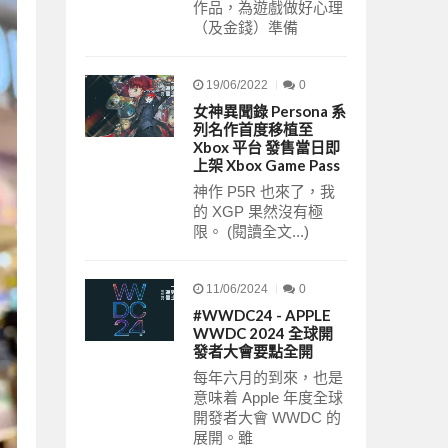
作品，為遊戲做好心理
（及金錢）準備
19/06/2022
0
女神異聞錄 Persona 系
列名作首度移植至
Xbox 平台 發售當日即
上架 Xbox Game Pass
神作 P5R 也來了，我
的 XGP 果然沒有極
限。 (閱讀全文...)
11/06/2024
0
#WWDC24 - APPLE
WWDC 2024 全球開
發者大會要點全開
每年六月的到來，也是
意味着 Apple 年度全球
開發者大會 WWDC 的
展開。雖