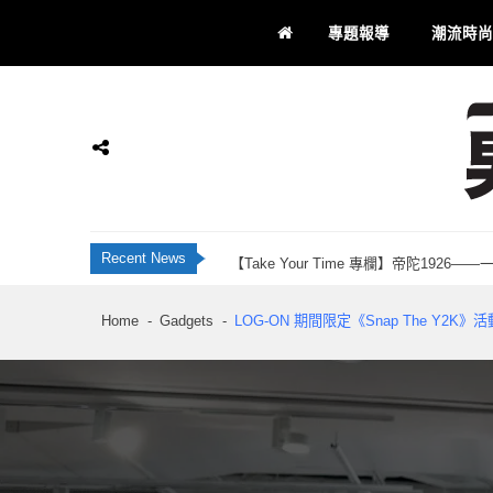
Skip
Skip
專題報導
潮流時尚
to
to
navigation
content
JBL Live 全新智慧降噪耳機系列 藍牙 6
香港科研28年品牌 INNOTIER 創辦人Ju
Momax 屯門市廣場品牌店正式開業！「Recha
【Take Your Time 專欄】帝陀192
男士通信
男士專屬
Recent News
刺客教條：黑旗同步重置 評測：海盜黃金時代
JBL Live 全新智慧降噪耳機系列 藍牙 6
Home
Gadgets
LOG-ON 期間限定《Snap The Y2K
香港科研28年品牌 INNOTIER 創辦人Ju
Momax 屯門市廣場品牌店正式開業！「Recha
【Take Your Time 專欄】帝陀192
刺客教條：黑旗同步重置 評測：海盜黃金時代
JBL Live 全新智慧降噪耳機系列 藍牙 6