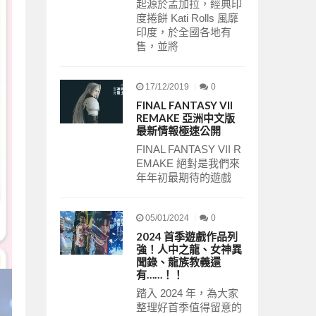
起源於孟加拉，經典印
度捲餅 Kati Rolls 風靡
印度，於全國各地有
售，並將
17/12/2019
0
FINAL FANTASY VII
REMAKE 亞洲中文版
最新情報極速公開
FINAL FANTASY VII R
EMAKE 絕對是我們來
年年初最期待的遊戲
05/01/2024
0
2024 首季遊戲作品列
強！人中之龍、女神異
聞錄、龍族教義還
有……！！
踏入 2024 年，為大家
整理好首季值得留意的