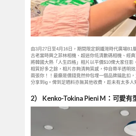
由3月27日至4月16日，期間限定銅鐵灣時代廣場B1層 LO
古老當時興之菲林相機、超迷你低清數碼相機、經典
將韓國大熱「人生四格」相片以平價$10俾大家任
相質好多之餘，相片亦夠清夠質感，仲自帶半透明效果！
兩張你！！最癲是價錢竟然仲包埋一個品牌鑰匙扣，方
分享到ig。俾到足晒料亦無其他收費，趁未有太多
2） Kenko-Tokina Pieni 