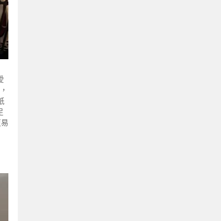
愛
，
紙
足
更易