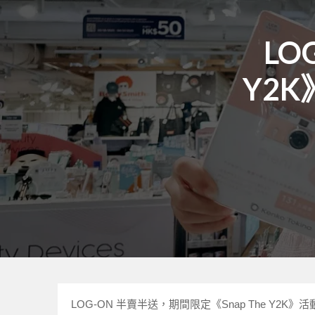
LO
Y2K
LOG-ON 半賣半送，期間限定《Snap The Y