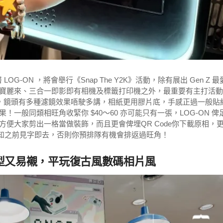
G-ON ，將會舉行《Snap The Y2K》活動，除有展出 Gen Z 最
寶麗來、三合一即影即有相機及標籤打印機之外，最重要有主打活動
影，鏡頭有多種濾鏡效果唔駛多講，相紙更用膠片底，手感正過一般貼
一般同類相旺角收緊你 $40～60 亦可能只有一張，LOG-ON 俾
便大家剪出一格當做裝飾，而且更會俾埋QR Code你下載原相，
人知之前見字即去，否則你預排隊有機會排返過旺角！
M：可愛有型又易襯，平玩復古風數碼相片風