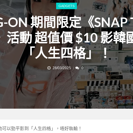
GADGETS
G-ON 期間限定《SNAP 
》活動 超值價 $10 影
「人生四格」！
28/03/2025
0
2K》活動可以勁平影到「人生四格」，唔好執輸！