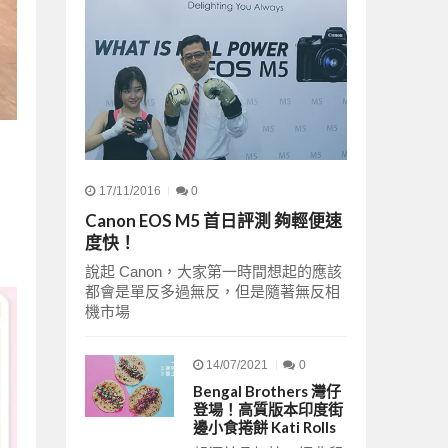
17/11/2016
0
Canon EOS M5 首日評測 夠輕便速
度快！
說起 Canon，大家第一時間想起的應該
都會是單反多過無反，但是隨著無反相
機市場
14/07/2021
0
Bengal Brothers 灣仔
登場！高質版本印度街
邊小食捲餅 Kati Rolls