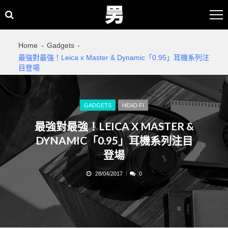
Skip
Skip
to
to
navigation
content
Home
Gadgets
最強對最強！Leica x Master & Dynamic「0.95」耳機系列注
目登場
GADGETS
HEAD FI
最強對最強！LEICA X MASTER &
DYNAMIC「0.95」耳機系列注目
登場
28/04/2017
0