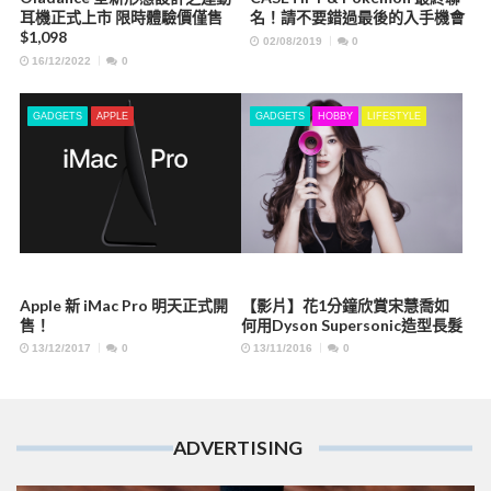
耳機正式上市 限時體驗價僅售
名！請不要錯過最後的入手機會
$1,098
02/08/2019
0
16/12/2022
0
GADGETS
APPLE
GADGETS
HOBBY
LIFESTYLE
Apple 新 iMac Pro 明天正式開
【影片】花1分鐘欣賞宋慧喬如
售！
何用Dyson Supersonic造型長髮
13/12/2017
0
13/11/2016
0
ADVERTISING