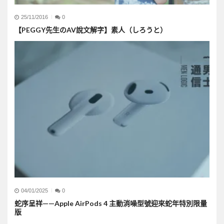
25/11/2016
0
【PEGGY先生のAV說文解字】素人（しろうと）
04/01/2025
0
蛇序呈祥——Apple AirPods 4 主動消噪型號迎來蛇年特別限量
版