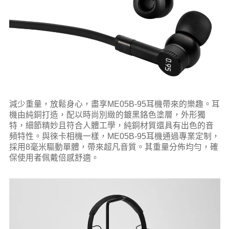
減少重量，放鬆身心，盡享ME05B-95耳機帶來的樂趣。耳
機由純銅打造，配以時尚別緻的鍍黑鉻色塗層，外形獨
特，細節精妙且符合人體工學，純銅材質還具有出色的音
頻特性。與徠卡相機一樣，ME05B-95耳機通過專業定制，
採用8毫米驅動單體，帶來超凡音質。其重量分佈均勻，確
保使用者佩戴倍感舒適。