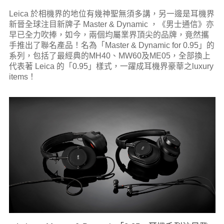
Leica 於相機界的地位有幾神聖無須多講，另一邊是耳機界
新晉全球注目新牌子 Master & Dynamic ，《男士通信》亦
早已全力吹捧，如今，兩個均屬業界頂尖的品牌，竟然攜
手推出了聯名產品！名為「Master & Dynamic for 0.95」的
系列，包括了最經典的MH40、MW60及ME05，全部換上
代表著 Leica 的「0.95」樣式，一躍成耳機界豪華之luxury
items！