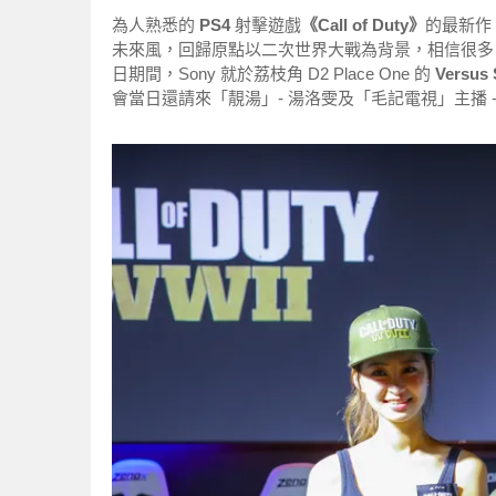
為人熟悉的
PS4
射擊遊戲
《Call of Duty》
的最新作
未來風，回歸原點以二次世界大戰為背景，相信很多 fans
日期間，Sony 就於荔枝角 D2 Place One 的
Versus 
會當日還請來「靚湯」- 湯洛雯及「毛記電視」主播 -