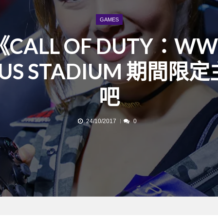
GAMES
《CALL OF DUTY：WW
SUS STADIUM 期間限
吧
24/10/2017
0