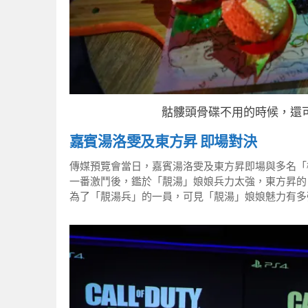
骷髏頭骨碟不用的時候，還
嘉賓湯洛雯及東方昇 即場對決
傳媒預覽會當日，嘉賓湯洛雯及東方昇即場與多名「機友」
一番激鬥後，鑑於「靚湯」娘娘兵力太強，東方昇的
為了「靚湯兵」的一員，可見「靚湯」娘娘魅力有多