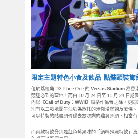
限定
主題特色小食及飲品
骷髏頭裝飾
位於荔枝角 D2 Place One 的
Versus Stadium
為香
競迷必到的聖地！而由 10 月 24 日至 11 月 24 日期
內以
《Call of Duty：WWII》
風格作佈置之餘，更同
別有以二戰地圖牛油紙為襯托的迷你漢堡飽及薯條、
可以特製的
骷髏頭骨碟去放
吃剩的雞翼骨頭，相當有
而兩款特飲分別是紅色莓果味的「納粹殭屍特飲」及綠色蘋