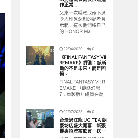
作正常…
又來一次嘩眾取寵不過
令人印象深刻的記者會
示範：這次他們將自己
的 HONOR Ma
22/04/2020
0
《FINAL FANTASY VII
REMAKE》評測：該斬
斷的不是未來，而是回
憶。
FINAL FANTASY VII R
EMAKE （最終幻想
7：重製版）總算在萬
02/07/2025
0
台灣過江龍 UG TEA 朗
豪坊店盛大開幕 新張
優惠招牌茶飲買一送一