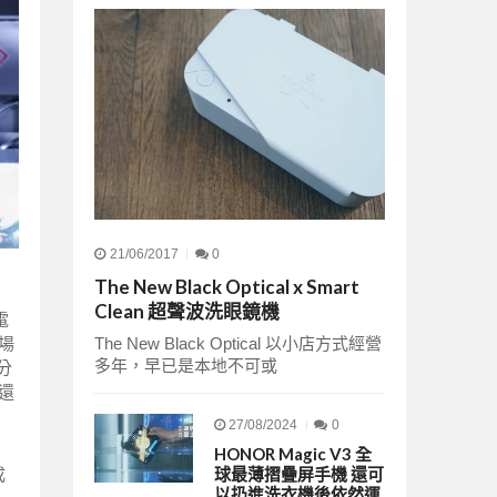
21/06/2017
0
The New Black Optical x Smart
Clean 超聲波洗眼鏡機
電
The New Black Optical 以小店方式經營
場
多年，早已是本地不可或
分
還
27/08/2024
0
HONOR Magic V3 全
球最薄摺疊屏手機 還可
成
以扔進洗衣機後依然運