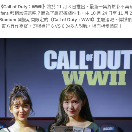
《Call of Duty：WWII》
將於 11 月 3 日推出，最新一集終於都不再
 都相當滿意吧？而為了慶祝遊戲推出，由 10 月 24 日至 11 月 2
Stadium
開設
期間限定的
《
Call of Duty：WWII
》
主題酒吧
，傳媒預
 東方昇作嘉賓，即場進行 6 VS 6 的多人對戰，場面相當熱鬧！