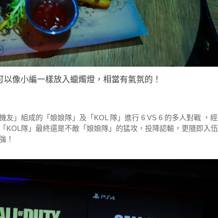
可以像小編一樣放入蠟燭燈，相當有氣氛的！
組成的「娘娘隊」及「KOL 隊」進行 6 VS 6 的多人對戰 ，
「KOL隊」最終還是不敵「娘娘隊」的猛攻，投降認輸，更隨即入
強！