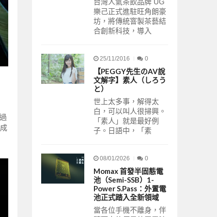
台灣人氣茶飲品牌 UG
樂己正式進駐旺角朗豪
坊，將傳統窨製茶藝結
合創新科技，導入
25/11/2016
0
【PEGGY先生のAV說
文解字】素人（しろう
と）
世上太多事，解得太
白，可以叫人很掃興。
經過
「素人」就是最好例
伍成
子。日語中，「素
08/01/2026
0
Momax 首發半固態電
池（Semi-SSB）1-
Power S.Pass：外置電
池正式踏入全新領域
當各位手機不離身，伴