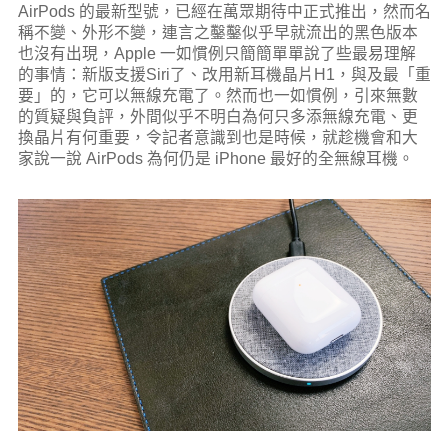
AirPods 的最新型號，已經在萬眾期待中正式推出，然而名
稱不變、外形不變，連言之鑿鑿似乎早就流出的黑色版本
也沒有出現，Apple 一如慣例只簡簡單單說了些最易理解
的事情：新版支援Siri了、改用新耳機晶片H1，與及最「重
要」的，它可以無線充電了。然而也一如慣例，引來無數
的質疑與負評，外間似乎不明白為何只多添無線充電、更
換晶片有何重要，令記者意識到也是時候，就趁機會和大
家說一說 AirPods 為何仍是 iPhone 最好的全無線耳機。