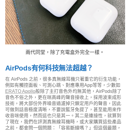
兩代同堂，除了充電盒外完全一樣。
AirPods有何科技無法超越？
在 AirPods 之前，很多真無線耳機只著重它的衍生功能，
例如有觸控面板、可測心跳、對應專用App等等，少數如
ERATO Apollo
般除了主打音色外均無其他，AirPods除了
音色不俗之外，更在咪高峰的聲音接收上，採用波束成形
技術，將大部份外界噪音過濾掉只鎖定用戶的聲音，因此
可做到話音極度清晰，不要說藍牙免提了，甚至能用來作
收音咪使用，然而這也只是其一。其二是連接性，就算到
了現在，我們在評測真無線耳機時，或大家購買這些產品
之前，都會問一個問題：「容易斷線嗎？」但這個最題，