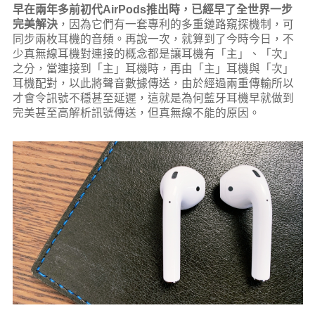
早在兩年多前初代AirPods推出時，已經早了全世界一步
完美解決
，因為它們有一套專利的多重鏈路窺探機制，可
同步兩枚耳機的音頻。再說一次，就算到了今時今日，不
少真無線耳機對連接的概念都是讓耳機有「主」、「次」
之分，當連接到「主」耳機時，再由「主」耳機與「次」
耳機配對，以此將聲音數據傳送，由於經過兩重傳輸所以
才會令訊號不穩甚至延遲，這就是為何藍牙耳機早就做到
完美甚至高解析訊號傳送，但真無線不能的原因。