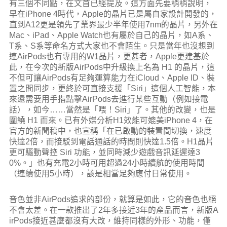
有三個不同點，在文首已經提及。這方面先要稍稍說明，
早在iPhone 4時代，Apple的晶片已是屬自家設計開發的，
直到A12更是領先了業界最少半年使用7nm的晶片，另外在
Mac、iPad、Apple Watch也有屬於自己的晶片，如A系、
T系、S系等命名方式大家也不會陌生。只是當年也沒想到
連AirPods也有專用的W1晶片，更甚者，Apple更建基於
此，在今次的新版AirPods中升級換上名為 H1 的晶片，這
不但可讓AirPods有足夠運算能力在iCloud、Apple ID、裝
置之間同步，更終於可直接支援「Siri」這個人工智能，本
來還需要用手指點擊AirPods去進行某些互動（例如接電
話），如今……當然是「喂！Siri」了。其他的改變，也是
圍繞 H1 而來。已有外媒分析H1效能可媲美iPhone 4，在
官方的新聞稿中，也宣稱「在已啟動的裝置間切換，速度
快達2倍，而接駁到電話通話的時間則快達1.5倍。H1晶片
更可驅動聲控 Siri 功能，並同時減少遊戲音訊延遲達3
0%。」也有充電2小時可用超過24小時續航的使用時間
（連續使用5小時），該是相當足夠應付日常使用。
音色並非AirPods追求的部份，就算是如此，它的音色也絕
不會太差。在一款推出了2年多接近3年的產品而言，新版A
irPods接近甚麼都沒有大改，維持同樣的外形、功能，僅