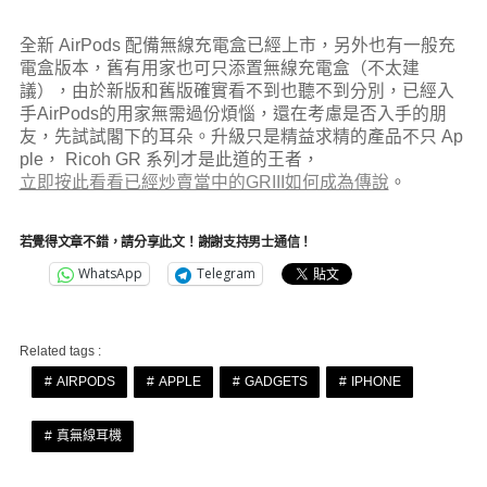
全新 AirPods 配備無線充電盒已經上市，另外也有一般充
電盒版本，舊有用家也可只添置無線充電盒（不太建
議），由於新版和舊版確實看不到也聽不到分別，已經入
手AirPods的用家無需過份煩惱，還在考慮是否入手的朋
友，先試試閣下的耳朵。升級只是精益求精的產品不只 Ap
ple， Ricoh GR 系列才是此道的王者，
立即按此看看已經炒賣當中的GRIII如何成為傳說
。
若覺得文章不錯，請分享此文！謝謝支持男士通信！
WhatsApp
Telegram
Related tags :
AIRPODS
APPLE
GADGETS
IPHONE
真無線耳機