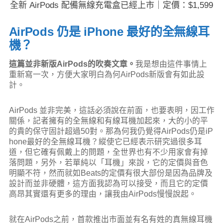
全新 AirPods 配備無線充電盒已經上市｜定價：$1,599
AirPods 仍是 iPhone 最好的全無線耳
機？
這篇並非新版AirPods的吹奏文章。
我是想由這件事情上
重新寫一次，方便大家明白為何AirPods新版會有如此設
計。
AirPods 並非完美，這話必須說在前面，也要表明，因工作
關係，記者擁有的全無線和有線耳機加起來，大的小的平
的貴的保守固計超過50對。那為何我仍覺得AirPods仍是iP
hone最好的全無線耳機？縱使它已經表示研究過很多耳
道，但它確有佩戴上的問題，全世界也有不少用家會有掉
落問題，另外，若單純以「耳機」來說，它的定價與音色
明顯不符，然而就如Beats的定價有很大部份是因為品牌及
設計而並非硬體，這方面我認為可以接受，而且它的定價
高昂其實還有更多的理由，讓我由AirPods慢慢說起。
就在AirPods之前，首款推出市面並有名有姓的真無線耳機