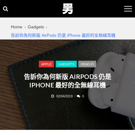
Skip
Skip
to
to
navigation
content
Home
Gadgets
告訴你為何新版 AirPods 仍是 iPhone 最好的全無線耳機
APPLE
GADGETS
HEAD FI
告訴你為何新版 AIRPODS 仍是
IPHONE 最好的全無線耳機
02/04/2019
0