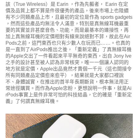
該（True Wireless）是 Earin ，作為先軀者， Earin 在定
價及品質上都不算是件很優秀的產品，後來市場上也陸續
有不少同類產品上市，且最初的定位是作為 sports gadgets
，然而這些產品均無法令人滿意，特別是真無線耳機最重
要的其實並非甚麼音色、功能，而是最基本的連接性，再
加上真無線耳機的定價相對有線來說絕對不菲，故此在Air
Pods之前，這門東西也只有少數人在玩而已……。也真的
是一直到了AirPods推出之後，「重新定義」了真無線耳機
的Apple交出了一件看起來平平無奇的東西，出自 Jony Ive
之手的設計甚至被人認為非常核突，唯一一個讓人認同的
地方就是定價，Apple出品竟然才賣個一千元（這也間接令
所有同類產品定價愈來愈平），結果就是大家都口裡說
不、身體誠實，在推出的首半年長期斷貨，根本無法用正
常途徑購買。而作為Apple忠粉，更想說明一件事，就是Ai
rPods事實上是件非常可怕的科技結晶，它的確是「重新定
義」了何謂真無線耳機。