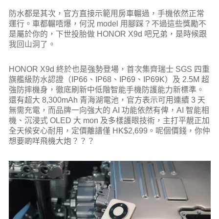
防水都是其次，官方直接示範用房車輾過，手機依然正常
運行。車都輾唔爆，何況 model 用腳踩？不過這些獎勵不
是屬於你的，下世投胎做 HONOR X9d 吧兄弟，是時候跟
我回山洞了。
HONOR X9d 終於也是強勢登場，首次集齊瑞士 SGS 四重
旗艦級防水認證（IP66、IP68、IP69、IP69K）及 2.5M 超
強防摔機身，徹底刷新中低階智能手機防護能力新標準。
還有超大 8,300mAh 青海湖電池，官方表示可用連續 3 天
無需充電，而品牌一向強大的 AI 功能依然有俾，AI 智能相
機、沉浸式 OLED 大 mon 及多樣護眼技術，主打平靚正加
全天候安心耐用，定價離譜僅 HK$2,699。呢個價錢，你仲
想要啲咩飛機大炮？？？