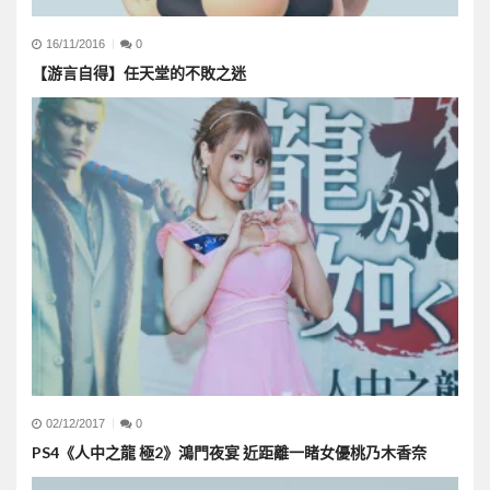
16/11/2016
0
【游言自得】任天堂的不敗之迷
02/12/2017
0
PS4《人中之龍 極2》鴻門夜宴 近距離一睹女優桃乃木香奈