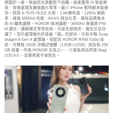
修圖於一身，無論低光高動態下拍攝，或者要用 AI 智能移
除、背景處理及擴張圖片等等，最少 iPhone 暫時都未能做
到。而其 6.79 吋 OLED 大屏、1.5K解析度、120Hz 刷新
率、峰值 6000nit 亮度、94.6% 屏佔比等，還有品牌基本
的 AI 離焦護眼、HONOR 綠洲護眼、3840Hz 無風險 PW
M 調光，護眼模式等等技術，也是全部提供，實在交足功
課了。至於處理器也許是最「弱」的部份，也有中階 Snap
dragon 6 Gen 4 處理器，但配合 HONOR RAM Turbo 技
術，可釋放 24GB 流暢記憶體（12GB+12GB）與及有 256
GB 容量。作為 HONOR 生態之一，介面系統自然是 Magi
cOS 9.0 ，忠實用家不會陌生。