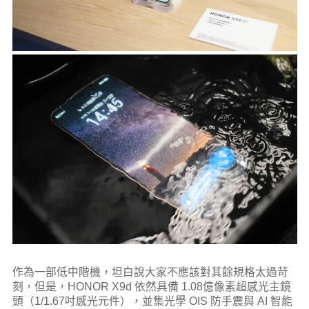
作為一部低中階機，坦白說大家不應該對其餘規格太過苛
刻，但是，HONOR X9d 依然具備 1.08億像素超感光主鏡
頭（1/1.67吋感光元件），並集光學 OIS 防手震與 AI 智能