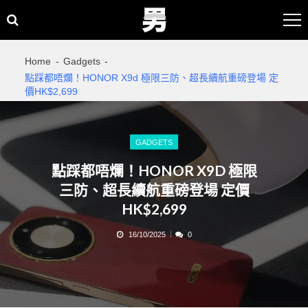
Skip
Skip
to
to
navigation
content
Home
Gadgets
點踩都唔爛！HONOR X9d 極限三防、超長續航重磅登場 定
價HK$2,699
GADGETS
點踩都唔爛！HONOR X9D 極限
三防、超長續航重磅登場 定價
HK$2,699
16/10/2025
0