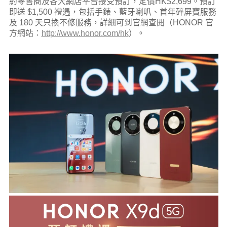
約零售
商及各大網店平台接受預訂
，定價HK$2,699。預訂
即送 $1,500 禮遇，包括手錶、藍牙喇叭、首年碎屏寶服務
及 180 天只換不修服務，詳細可到官網查閱（HONOR 官
方網站：
http://www.honor.com/hk
）。​