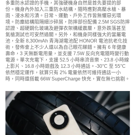
多重防水認證的手機，其強硬機身自然是首先要提的部
份。機身內外加入三重防水結構，隨時應對高壓水槍、暴
雨、浸水和污漬。日常、運動、戶外工作皆無懼惡劣環
境。防塵結構阻隔細沙碎屑，防摔部份配備 2.5M SGS防摔
認證、超硬鋼化玻璃及避彈衣架構緩震層，意外跌落甚至
氣槍測試也可安然過關。另外，和機身同樣強大的當屬電
池，​全新 8,300mAh 青海湖電池配 HONOR 電池抗老化技
術，發佈會上不少人還以為自己眼花睇錯。擁有 6 年健康
壽命，3 天無斷電用量，並支援 7.5W 反向充電隨時變行動
電源。單次充電下，支援 52.5 小時串流音樂、23.8 小時線
上影片、16.8 小時遊戲及 12.3 小時通話。-30°C 至 55°C
依然穩定運作，就算只有 2% 電量依然可維持通話一小
時，同時還搭載 66W SuperCharge 快充，實在無乜挑剔。​