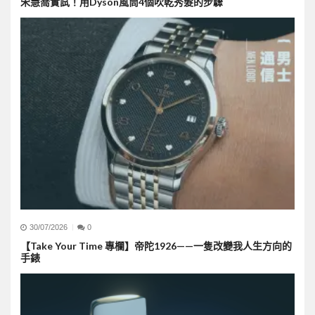
宋慧喬實試！用Dyson風筒4個吹乾秀髮的步驟
30/07/2026
0
【Take Your Time 專欄】帝陀1926——一隻改變我人生方向的
手錶