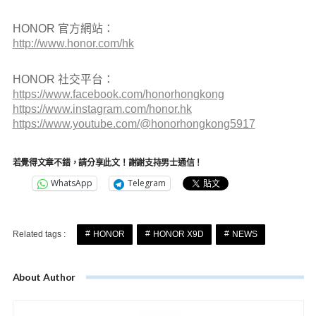
HONOR 官方網站：
http://www.honor.com/hk
HONOR 社交平台：
https://www.facebook.com/honorhongkong
https://www.instagram.com/honor.hk
https://www.youtube.com/@honorhongkong5917
若覺得文章不錯，請分享此文！謝謝支持男士通信！
WhatsApp
Telegram
Related tags :
HONOR
HONOR X9D
NEWS
About Author