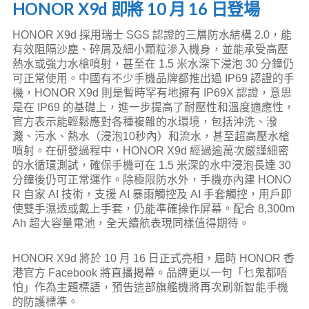
HONOR X9d 即將 10 月 16 日登場
HONOR X9d 採用瑞士 SGS 認證的三層防水結構 2.0，能
有效阻隔沙塵、碎屑及細小顆粒滲入機身，並能承受高壓
熱水或強力水槍噴射，甚至在 1.5 米水深下浸泡 30 分鐘仍
可正常使用。中國有不少手機品牌都推出過 IP69 認證的手
機，HONOR X9d 則是暫時罕有地擁有 IP69X 認證，意思
是在 IP69 的基礎上，進一步提高了耐壓性和溫度適應性，
官方表示能輕鬆應對各種複雜的水環境，包括沖洗、潑
濺、污水、熱水（浸泡10秒內）和流水，甚至超高壓水槍
噴射。在研發過程中，HONOR X9d 經過逾萬次嚴謹細密
的水循環測試，確保手機可在 1.5 米深的水中浸泡長達 30
分鐘後仍可正常運作。除極限防水外，手機亦內建 HONO
R 自家 AI 技術，支援 AI 暴雨觸控及 AI 手套觸控，用戶即
使雙手濕透或戴上手套，仍能準確操作屏幕。配合 8,300m
Ah 超大容量電池，全天續航表現同樣值得期待。
HONOR X9d 將於 10 月 16 日正式亮相，屆時 HONOR 香
港官方 Facebook 將直播揭幕。品牌更以一句「乜鬼都唔
怕」作為主題標語，預告這部旗艦機將再次刷新智能手機
的防護標準。