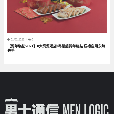
01/02/2021
0
【賀年糕點2021】8大高質酒店/粵菜館賀年糕點 送禮自用永無
失手