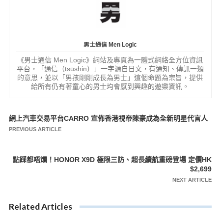
男士通信 Men Logic
《男士通信 Men Logic》網站及專頁為一體式網絡全方位資訊
平台，「通信（tsūshin）」一字源自日文，有通知、傳訊一類
的意思，並以「男孩剛剛成長為男士」這個命題為宗旨，提供
給所有仍有著童心的男士均會感到興趣的遊樂資訊。
網上汽車交易平台CARRO 宣佈香港視帝陳豪成為全新明星代言人
文
PREVIOUS ARTICLE
章
導
點踩都唔爛！HONOR X9D 極限三防、超長續航重磅登場 定價HK
覽
$2,699
NEXT ARTICLE
Related Articles