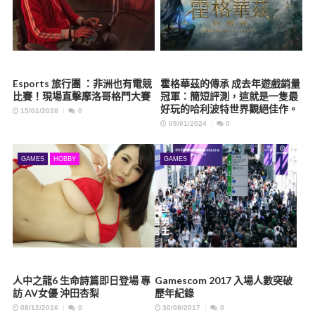
Esports 旅行團 ：非洲也有電競
霍格華茲的傳承 成去年遊戲銷量
比賽！現場直擊摩洛哥格鬥大賽
冠軍：簡短評測，這就是一隻最
好玩的哈利波特世界觀絕佳作。
15/01/2020
0
09/01/2024
0
GAMES
HOBBY
GAMES
人中之龍6 生命詩篇即日登場 專
Gamescom 2017 入場人數突破
訪 AV女優 沖田杏梨
歷年紀錄
08/12/2016
0
30/08/2017
0