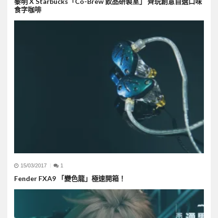
黎明 X Starbucks「Co-Brew 飲品研製室」 齊玩創意自選口味
食字咖啡
15/03/2017
1
Fender FXA9 「變色龍」極速開箱！