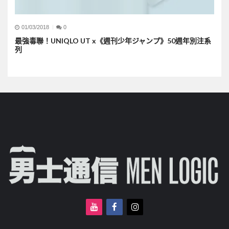
01/03/2018
0
最強毒聯！UNIQLO UT x《週刊少年ジャンプ》50週年別注系
列