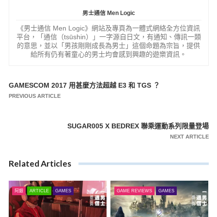
男士通信 Men Logic
《男士通信 Men Logic》網站及專頁為一體式網絡全方位資訊
平台，「通信（tsūshin）」一字源自日文，有通知、傳訊一類
的意思，並以「男孩剛剛成長為男士」這個命題為宗旨，提供
給所有仍有著童心的男士均會感到興趣的遊樂資訊。
GAMESCOM 2017 用甚麼方法超越 E3 和 TGS ？
文
PREVIOUS ARTICLE
章
導
SUGAR005 X BEDREX 聯乘運動系列限量登場
覽
NEXT ARTICLE
Related Articles
阿銀
ARTICLE
GAMES
GAME REVIEWS
GAMES