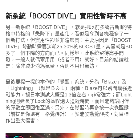
新系統「BOOST DIVE」實用性暫時不高
另一新系統「BOOST DIVE」，就是把以前多魯古斯II的特
格中特格的「急降下」量產化，看似是令到各機種多了一
個新打法，但實用性卻並非這麼高：主要原因是「BOOST
DIVE」發動時需要消耗25-30%的BOOST量，其實就是BD
多了一個下降的方向而已。同樣地，此系統留待高手開
發，一般人就偶爾用用（或者不用）就好。目前的結論就
是：除非減少消耗氣量，否則不用也無妨。
最後要提一提的本作的「覺醒」系統，分為「Blaze」及
「Lightning」（就是Ｂ＆Ｌ）兩種。Blaze可以瞬間增強近
戰能力，據日本測試大概是1.3倍左右，非常強力；而Light
ning則延長了Lock的遠程炮火追蹤時間，而且能夠讓同伴
的彈數立即回復至滿。另外，在覺醒時再多按一次覺醒鍵
（前提是你還有一格覺醒計），就能發動覺醒技，對目標
作出重大傷害。