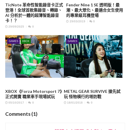
TicNote 革命性智能錄音卡正式
Fender Nine 1 SE 透明版！最
登港！全球首款集錄音、轉錄、
潮、最大眾化、最適合女生使用
AI 分析於一體的超薄智能錄音
的專業級耳機登場
卡！？
29/03/2019
0
29/09/2025
0
GAMES
XBOX
GAMES
XBOX《Forza Motorsport 7》
METAL GEAR SURVIVE 搶先試
正式開賣 職業車手現場試玩
玩 怪物橫行的塔防戰
05/10/2017
0
18/01/2018
0
Comments (1)