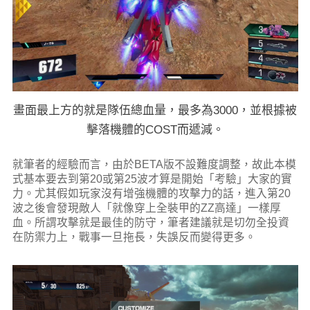
畫面最上方的就是隊伍總血量，最多為3000，並根據被
擊落機體的COST而遞減。
就筆者的經驗而言，由於BETA版不設難度調整，故此本模
式基本要去到第20或第25波才算是開始「考驗」大家的實
力。尤其假如玩家沒有增強機體的攻擊力的話，進入第20
波之後會發現敵人「就像穿上全裝甲的ZZ高達」一樣厚
血。所謂攻擊就是最佳的防守，筆者建議就是切勿全投資
在防禦力上，戰事一旦拖長，失誤反而變得更多。