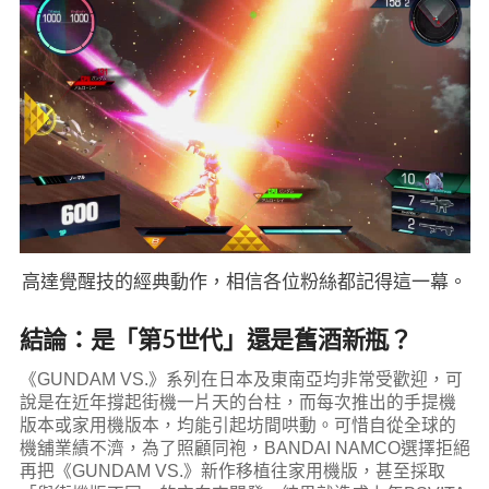
高達覺醒技的經典動作，相信各位粉絲都記得這一幕。
結論：是「第5世代」還是舊酒新瓶？
《GUNDAM VS.》系列在日本及東南亞均非常受歡迎，可
說是在近年撐起街機一片天的台柱，而每次推出的手提機
版本或家用機版本，均能引起坊間哄動。可惜自從全球的
機舖業績不濟，為了照顧同袍，BANDAI NAMCO選擇拒絕
再把《GUNDAM VS.》新作移植往家用機版，甚至採取