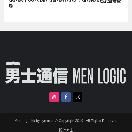
Stanley + Starbucks Stainless Steel Collection 已於全港登
場
MenLogic.hk by syncc.cc © Copyright 2019 , All Rights Reserved
關於男士