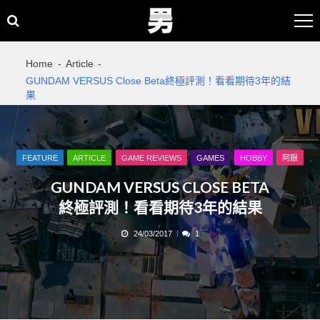
Skip
Skip
to
to
navigation
content
Home
Article
GUNDAM VERSUS Close Beta終極評測！看看期待3年的結
果
FEATURE
ARTICLE
GAME REVIEWS
GAMES
HOBBY
阿銀
GUNDAM VERSUS CLOSE BETA
終極評測！看看期待3年的結果
24/03/2017
1