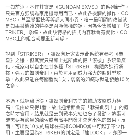
一如前述，本作其實是《GUNDAM EXVS.》的系列新作，
只是官方強調為家用機專用而已，故此各機體的操作、CO
MBO，甚至覺醒技等等都大同小異，唯一最明顯的改變就
是如果某機體的特格是召喚僚機的話，因為今集增加了「S
TRIKER」系統，故此該特格的招式內容就會有變化，CO
MBO上的組合就要重新考慮。
說到「STRIKER」，雖然有玩家表示此系統有參考《拳
皇》之嫌，但其實只是如上述所說的把「僚機」系統量產
化。玩家可以自由在廿多種「STRIKER」機體內進行選
擇，強力的如剎帝利，由於可用到威力強大的照射型攻
擊，故此只能在每關發動1次；弱弱的如鐵球就能發動10次
之多。
不過，就經驗所得，雖然剎帝利等等的輔助攻擊威力極
高，但由於只得1發，故此通常都會有「就是此刻！」的概
念時才會用，結果就是去到戰事完結也忘了發動，這裏可
能需要有適量的練習或者高手開發才會有出色的效果。反
而，可出動10次的鐵球在連接COMBO當中可起了不少作
用，主要是因為STRIKER的判定是「連LOCK」，亦即一