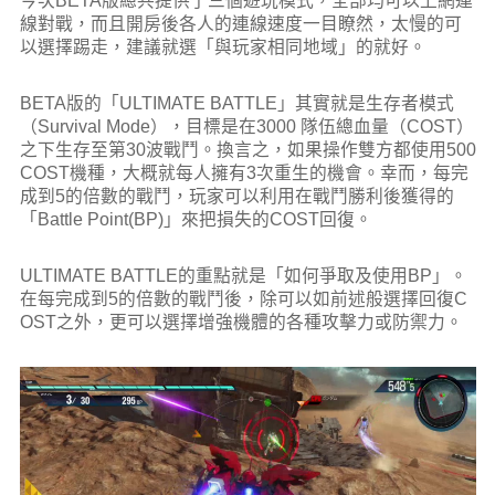
今次BETA版總共提供了三個遊玩模式，全部均可以上網連
線對戰，而且開房後各人的連線速度一目瞭然，太慢的可
以選擇踢走，建議就選「與玩家相同地域」的就好。
BETA版的「ULTIMATE BATTLE」其實就是生存者模式
（Survival Mode），目標是在3000 隊伍總血量（COST）
之下生存至第30波戰鬥。換言之，如果操作雙方都使用500
COST機種，大概就每人擁有3次重生的機會。幸而，每完
成到5的倍數的戰鬥，玩家可以利用在戰鬥勝利後獲得的
「Battle Point(BP)」來把損失的COST回復。
ULTIMATE BATTLE的重點就是「如何爭取及使用BP」。
在每完成到5的倍數的戰鬥後，除可以如前述般選擇回復C
OST之外，更可以選擇增強機體的各種攻擊力或防禦力。