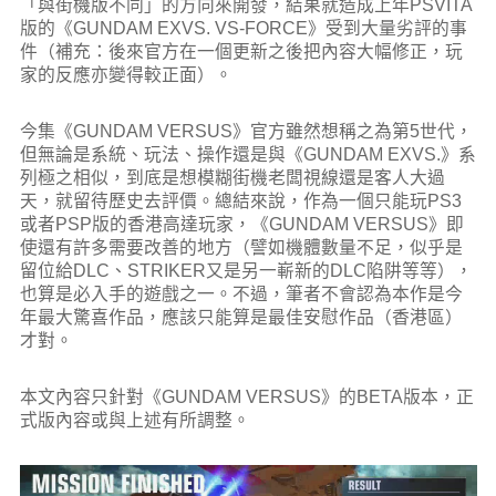
「與街機版不同」的方向來開發，結果就造成上年PSVITA
版的《GUNDAM EXVS. VS-FORCE》受到大量劣評的事
件（補充：後來官方在一個更新之後把內容大幅修正，玩
家的反應亦變得較正面）。
今集《GUNDAM VERSUS》官方雖然想稱之為第5世代，
但無論是系統、玩法、操作還是與《GUNDAM EXVS.》系
列極之相似，到底是想模糊街機老闆視線還是客人大過
天，就留待歷史去評價。總結來說，作為一個只能玩PS3
或者PSP版的香港高達玩家，《GUNDAM VERSUS》即
使還有許多需要改善的地方（譬如機體數量不足，似乎是
留位給DLC、STRIKER又是另一嶄新的DLC陷阱等等），
也算是必入手的遊戲之一。不過，筆者不會認為本作是今
年最大驚喜作品，應該只能算是最佳安慰作品（香港區）
才對。
本文內容只針對《GUNDAM VERSUS》的BETA版本，正
式版內容或與上述有所調整。