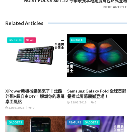
NOISY FOLKS SMT-22 今季最強本地潮流背包正式登場
NEXT ARTICLE
Related Articles
GADGETS
NEWS
GADGETS
XPower新機械鍵盤來了！炫酷
Samsung Galaxy Fold 全球首部
外觀+超自由DIY，解鎖你的專屬
疊摺式屏幕震撼登場！
桌面風格
21/02/2019
0
12/05/2025
0
GADGETS
FEATURE
GADGETS