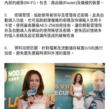
內部的威脅
(W
i-Fi)
。包含：
路由器
(Router)
及連線的裝置
。
5.
密碼管
理
︰
協助使用者保存及管理各式密碼，並具自
動填入功能，也
可協助創建複雜的密碼及快速輸入信用卡
卡號。使用最高層級
AES
-256
加密技術，讓您輕鬆管理保
存及自動填入各網站的使用帳號
及密碼，避免因記憶過多
的惱人密碼及設定簡漏所造成的破解危害
6.
資料加密防護
︰
針對檔案及
流動儲存裝置
(USB)
進行
加密，避免
遺失遭竊時資料外洩的風險。