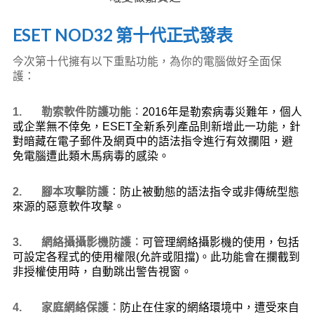
ESET NOD32 第十代正式發表
今次第十代擁有以下重點功能，為你的電腦做好全面保
護：
1.
勒索軟件防護功
能︰
2016
年是勒索病毒災難年，個人
或
企業無不
倖免，
ESET
全
新
系列產品則新增此一功能，針
對暗藏在電子郵件
及網頁中的語法指令進行有效攔阻，避
免電腦遭此類木馬病毒的感染
。
2.
腳本攻擊防護
︰
防止被動態的語法指令或非傳統型態
來源的惡意軟
件
攻擊。
3.
網
絡攝攝影機防
護︰
可管理網
絡
攝影機的使用，包括
可設定各程式的
使用權限
(
允許或阻擋
)
。此功能會在攔截到
非授權使用時，
自動跳出警告視窗
。
4.
家
庭
網
絡保
護
︰
防止在住家的網
絡
環境中，遭受來自