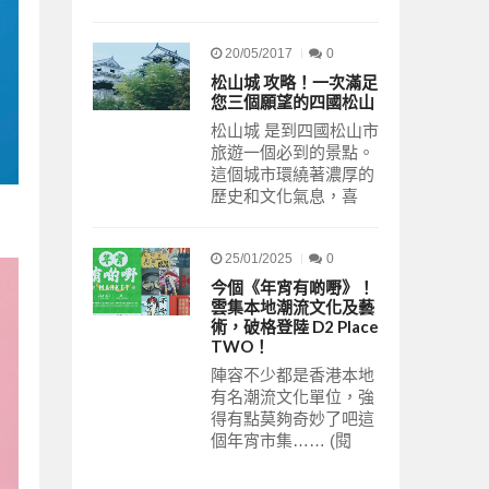
20/05/2017
0
松山城 攻略！一次滿足
您三個願望的四國松山
松山城 是到四國松山市
旅遊一個必到的景點。
這個城市環繞著濃厚的
歷史和文化氣息，喜
25/01/2025
0
今個《年宵有啲嘢》！
雲集本地潮流文化及藝
術，破格登陸 D2 Place
TWO！
陣容不少都是香港本地
有名潮流文化單位，強
得有點莫夠奇妙了吧這
個年宵市集…… (閱