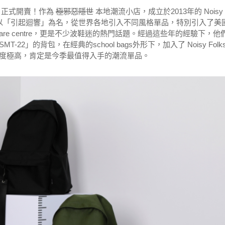
月1日正式開賣！作為
極邪惡隱世
本地潮流小店，成立於2013年的 Noisy 
，以「引起迴響」為名，從世界各地引入不同風格單品，特別引入了美
ecare centre，更是不少波鞋迷的熱門話題。經過這些年的經驗下，他
」的背包，在經典的school bags外形下，加入了 Noisy Folk
度極高，肯定是今季最值得入手的潮流單品。