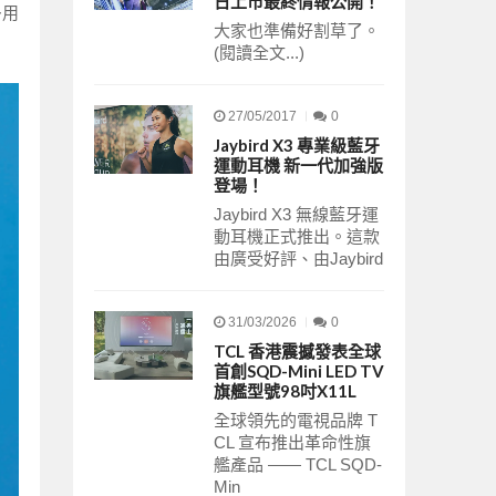
日上市最終情報公開！
多用
大家也準備好割草了。
(閱讀全文...)
27/05/2017
0
Jaybird X3 專業級藍牙
運動耳機 新一代加強版
登場！
Jaybird X3 無線藍牙運
動耳機正式推出。這款
由廣受好評、由Jaybird
31/03/2026
0
TCL 香港震撼發表全球
首創SQD-Mini LED TV
旗艦型號98吋X11L
全球領先的電視品牌 T
CL 宣布推出革命性旗
艦產品 —— TCL SQD-
Min