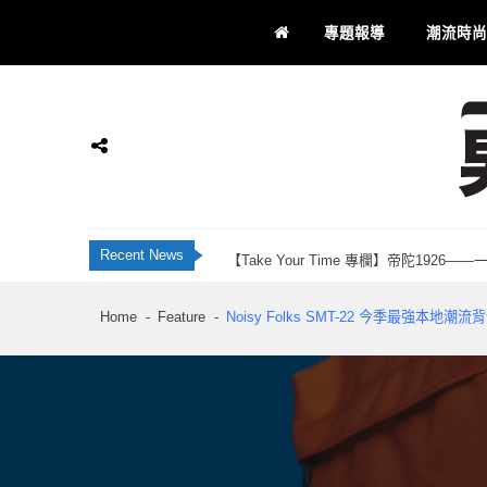
Skip
Skip
專題報導
潮流時尚
to
to
navigation
content
JBL Live 全新智慧降噪耳機系列 藍牙 6
香港科研28年品牌 INNOTIER 創辦人Ju
Momax 屯門市廣場品牌店正式開業！「Recha
【Take Your Time 專欄】帝陀192
男士通信
男士專屬
Recent News
刺客教條：黑旗同步重置 評測：海盜黃金時代
JBL Live 全新智慧降噪耳機系列 藍牙 6
Home
Feature
Noisy Folks SMT-22 今季最強本地潮
香港科研28年品牌 INNOTIER 創辦人Ju
Momax 屯門市廣場品牌店正式開業！「Recha
【Take Your Time 專欄】帝陀192
刺客教條：黑旗同步重置 評測：海盜黃金時代
JBL Live 全新智慧降噪耳機系列 藍牙 6