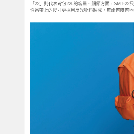
「22」則代表背包22
L的容量。
細節方面，SMT-2
性吊帶上的尺寸更採用反光物料製成，無論何時何地