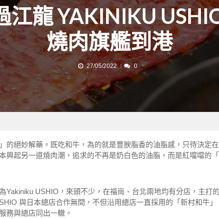
江龍 YAKINIKU USHI
燒肉旗艦到港
27/05/2022
0
」的絕妙解藥。既吃和牛，為的就是豐腴脂香的油脂感，只待決定在
本興起另一道燒肉潮，追求的不再是奶白色的油脂，而是紅噹噹的「
kiniku USHIO，來頭不少，在福崗、台北兩地均有分店，主打
SHIO 與日本總店合作無間，不但沿用總店一直採用的「新村和牛」
服務與總店同出一轍。