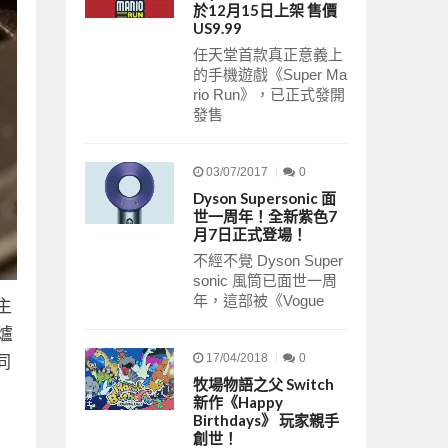
於12月15日上架 售價
US9.99
任天堂首款真正意義上
的手機遊戲《Super Ma
rio Run》，已正式發開
發售
03/07/2017
0
Dyson Supersonic 面
世一周年！全新紫色7
月7日正式登場！
不經不覺 Dyson Super
sonic 風筒已面世一周
年，這部被《Vogue
主
爐
17/04/2018
0
同
牧場物語之父 Switch
新作《Happy
Birthdays》 玩家親手
創世！