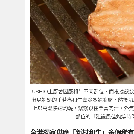
USHIO主廚會因應和牛不同部位，而根據
廚以嫻熟的手勢為和牛去除多餘脂肪，然後切成
上以高溫快速灼燒，緊緊鎖住豐富肉汁，外焦
部位的「建議最佳灼燒時
全港獨家供應「新村和牛」多個稀有