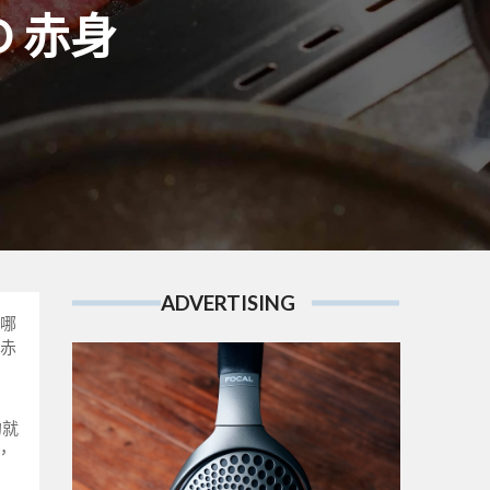
O 赤身
ADVERTISING
哪
赤
的就
，