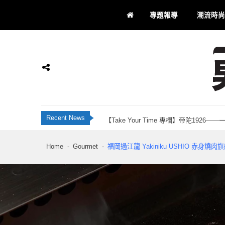
Skip
Skip
專題報導
潮流時尚
to
to
navigation
content
JBL Live 全新智慧降噪耳機系列 藍牙 6
香港科研28年品牌 INNOTIER 創辦人Ju
Momax 屯門市廣場品牌店正式開業！「Recha
【Take Your Time 專欄】帝陀192
男士通信
男士專屬
Recent News
刺客教條：黑旗同步重置 評測：海盜黃金時代
JBL Live 全新智慧降噪耳機系列 藍牙 6
Home
Gourmet
福岡過江龍 Yakiniku USHIO 赤身燒肉
香港科研28年品牌 INNOTIER 創辦人Ju
Momax 屯門市廣場品牌店正式開業！「Recha
【Take Your Time 專欄】帝陀192
刺客教條：黑旗同步重置 評測：海盜黃金時代
JBL Live 全新智慧降噪耳機系列 藍牙 6