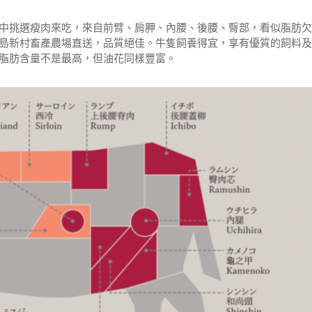
中挑選瘦肉來吃，來自前臂、肩胛、內腰、後腰、臀部，看似脂肪欠
島新村畜產農場直送，品質絕佳。牛隻飼養得宜，享有優質的飼料及
脂肪含量不是最高，但油花同樣豐富。