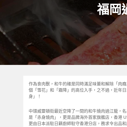
福岡過
作為食肉獸，和牛的確是同時滿足味蕾和解除「肉癮
個「雪花」和「霜降」的高位入手，之不過，近年日
身」！
中環威靈頓街最近空降了一間的和牛燒肉過江龍，名為Ya
是「赤身燒肉」，更是品牌海外首家旗艦店，香港 U
更由日本派駐日籍廚師駐守香港分店，務求令出品和