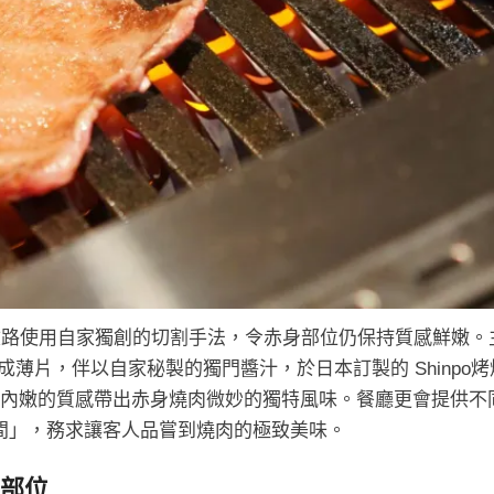
該紋路使用自家獨創的切割手法，令赤身部位仍保持質感鮮嫩。
薄片，伴以自家秘製的獨門醬汁，於日本訂製的 Shinpo烤
內嫩的質感帶出赤身燒肉微妙的獨特風味。餐廳更會提供不
間」，務求讓客人品嘗到燒肉的極致美味。
部位