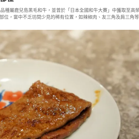
，此品種屬鹿兒島黑毛和牛，並曾於「日本全國和牛大賽」中獲取至高
部位，當中不乏坊間少見的稀有位置，如辣椒肉、友三角及肩三角等