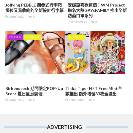
Jollying PEBBLE 摺疊式行李箱
安妮亞喜歡這個！WM Project
慳位又易收納的全新設計行李箱
聯名大熱 SPYxFAMILY 推出全新
防菌口罩系列
30/05/2023
0
07/12/2022
0
FASHION
LIFESTYLE
LIFESTYLE
Birkenstock 期間限定POP-Up
Tikka Tiger NFT Free Mint全
Store 夏日氣息開催
數推出 額外增發33枚全送出
08/07/2017
0
07/09/2022
0
ADVERTISING