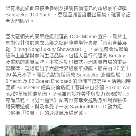
罕有地能如此直接地參觀及接觸售價億元的超級豪華遊艇
Sunseeker 100 Yacht ，更是亞洲首度展出實物，確實令記
者大開眼界。
亞太區領先的豪華遊艇代理商 DCH Marine 宣佈，剛於上
星期假其位於青衣北部之總部隆重舉行專屬「香港奢華展
覽（Hong Kong Luxury Showcase）」。是次盛會匯聚頂
級海上座駕與尊尚生活品牌，包括大昌行代理的 Bentley
及重點的遊艇品牌。本次活動也標誌亞洲遊艇市場的重要
里程碑，現場展出了六艘世界級豪華遊艇，船長由 27 至 1
00 英尺不等。矚目亮點包括兩款 Sunseeker 旗艦型號：10
0 Yacht 及 82 Ocean Enclosed 的亞洲首度亮相。活動同時
匯聚 Sunseeker 經典英倫造艇工藝與來自芬蘭 Saxdor Yac
hts 的革新性能基因，呈現兼具設計美學與動力表現的海上
尊尚典範。《男士通信》記者也有幸受邀親身到場體驗多
艘豪華遊艇，與及享受了一次 Saxdor 400 GTC 動力艇
（俗稱「快艇」）的速度感及穩定感。