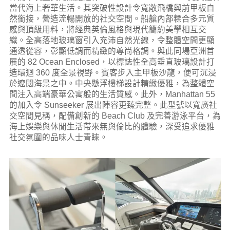
當代海上奢華生活。其突破性設計令寬敞飛橋與前甲板自
然銜接，營造流暢開放的社交空間。船艙內部糅合多元質
感與頂級用料，將經典英倫風格與現代簡約美學相互交
織。全高落地玻璃窗引入充沛自然光線，令整體空間更顯
通透從容，彰顯低調而精緻的尊尚格調。與此同場亞洲首
展的 82 Ocean Enclosed，以標誌性全高垂直玻璃設計打
造環迴 360 度全景視野。賓客步入主甲板沙龍，便可沉浸
於遼闊海景之中。中央懸浮樓梯設計精緻優雅，為整體空
間注入高端豪華公寓般的生活質感。此外，Manhattan 55
的加入令 Sunseeker 展出陣容更臻完整。此型號以寬廣社
交空間見稱，配備創新的 Beach Club 及完善游泳平台，為
海上娛樂與休閒生活帶來無與倫比的體驗，深受追求優雅
社交氛圍的品味人士青睞。