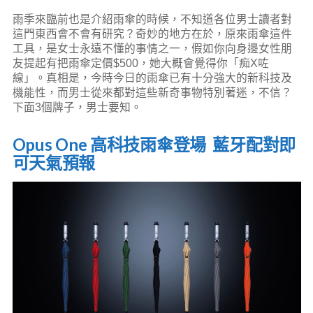
雨季來臨前也是介紹雨傘的時候，不知道各位男士讀者對
這門東西會不會有研究？奇妙的地方在於，原來雨傘這件
工具，是女士永遠不懂的事情之一，假如你向身邊女性朋
友提起有把雨傘定價$500，她大概會覺得你「痴X咗
線」。真相是，今時今日的雨傘已有十分強大的新科技及
機能性，而男士從來都對這些新奇事物特別著迷，不信？
下面3個牌子，男士要知。
Opus One 高科技雨傘登場 藍牙配對即
可天氣預報