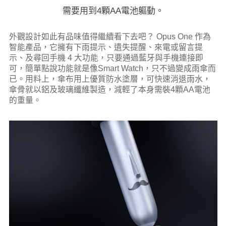
需要用到4顆AA電池軀動。
外觀設計如此有品味值得繼續看下去吧？ Opus One 作為
智能產品，它擁有下雨提示、遺失提醒、來電或留言提
示、及尋回手機 4 大功能，只要通過藍牙與手機連接即
可，簡單點說功能就是像Smart Watch，只不過變成雨傘而
已。用料上，傘布用上優質防水塗層，可快速消退雨水，
傘骨就以鋁及玻璃纖維製造，減輕了本身需裝4顆AA電池
的重量。