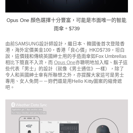
Opus One 顏色選擇十分豐富，可能是市面唯一的智能
雨傘。$739
由前SAMSUNG設計師設計，繼日本、韓國後首次登陸香
港，海外定價美金100，香港「良心價」HKD$739，坦白
說，這價錢和傳統英國紳士用的手造雨傘如Fox Umbrellas
相比下簡直不入流，而
Opus One
亦聰明地加入帽、鬍子這
些代表「男士」的設計（就像《男士通信》一樣），除了
令人和英國紳士傘有所聯想之外，亦提醒大家這可是男士
專用、女人免問－－妳們還是用Hello Kitty圖案的縮骨遮
吧。