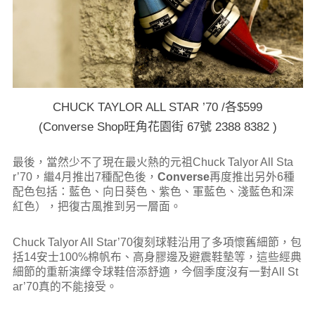
CHUCK TAYLOR ALL STAR ’70 /各$599
(Converse Shop旺角花園街 67號 2388 8382 )
最後，當然少不了現在最火熱的元祖Chuck Talyor All Sta
r’70，繼4月推出7種配色後，
Converse
再度推出另外6種
配色包括：藍色、向日葵色、紫色、軍藍色、淺藍色和深
紅色），把復古風推到另一層面。
Chuck Talyor All Star’70復刻球鞋沿用了多項懷舊細節，包
括14安士100%棉帆布、高身膠邊及避震鞋墊等，這些經典
細節的重新演繹令球鞋倍添舒適，今個季度沒有一對All St
ar’70真的不能接受。