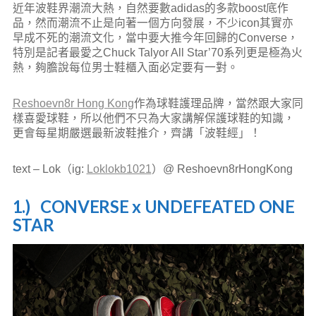
近年波鞋界潮流大熱，自然要數adidas的多款boost底作
品，然而潮流不止是向著一個方向發展，不少icon其實亦
早成不死的潮流文化，當中要大推今年回歸的Converse，
特別是記者最愛之Chuck Talyor All Star’70系列更是極為火
熱，夠膽說每位男士鞋櫃入面必定要有一對。
Reshoevn8r Hong Kong
作為球鞋護理品牌，當然跟大家同
樣喜愛球鞋，所以他們不只為大家講解保護球鞋的知識，
更會每星期嚴選最新波鞋推介，齊講「波鞋經」！
text – Lok（ig:
Loklokb1021
）@ Reshoevn8rHongKong
1.) CONVERSE x UNDEFEATED ONE
STAR