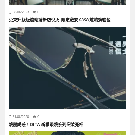
08/06/2023
0
尖東升級版爐端燒新店悅火 限定激安 $398 爐端燒套餐
31/08/2020
0
鏡腿誘惑！DITA 新季眼鏡系列突破亮相