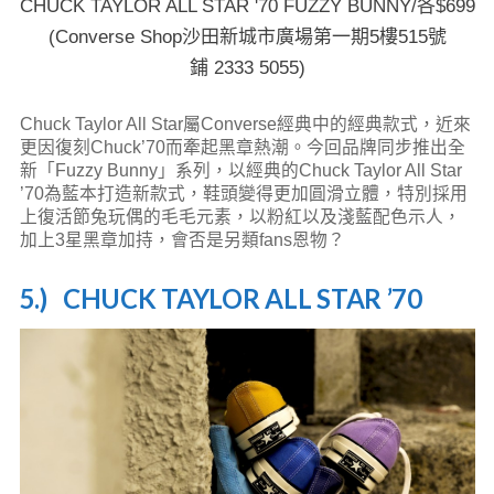
CHUCK TAYLOR ALL STAR '70 FUZZY BUNNY/各$699
(Converse Shop沙田新城市廣場第一期5樓515號
鋪 2333 5055)
Chuck Taylor All Star屬Converse經典中的經典款式，近來
更因復刻Chuck’70而牽起黑章熱潮。今回品牌同步推出全
新「Fuzzy Bunny」系列，以經典的Chuck Taylor All Star
’70為藍本打造新款式，鞋頭變得更加圓滑立體，特別採用
上復活節兔玩偶的毛毛元素，以粉紅以及淺藍配色示人，
加上3星黑章加持，會否是另類fans恩物？
5.) CHUCK TAYLOR ALL STAR ’70