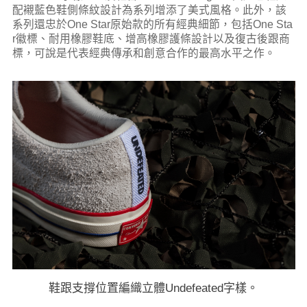
配襯藍色鞋側條紋設計為系列增添了美式風格。此外，該
系列還忠於One Star原始款的所有經典細節，包括One Sta
r徽標、耐用橡膠鞋底、增高橡膠護條設計以及復古後跟商
標，可說是代表經典傳承和創意合作的最高水平之作。
鞋跟支撐位置編織立體Undefeated字樣。