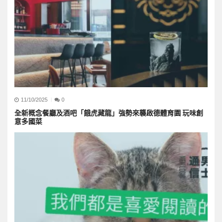
11/10/2025
0
全新概念餐廳及酒吧「餓虎藏龍」強勢來襲啟德體育園 玩味創
意多國菜