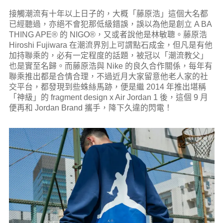
接觸潮流有十年以上日子的，大概「藤原浩」這個大名都
已經聽過，亦絕不會犯那低級錯誤，誤以為他是創立 A BA
THING APE® 的 NIGO®，又或者說他是林敏聰。
藤原浩
Hiroshi Fujiwara 在潮流界別上可謂點石成金，但凡是有他
加持聯乘的，必有一定程度的話題，被冠以「潮流教父」
也是實至名歸。而藤原浩與 Nike 的良久合作關係，每年有
聯乘推出都是合情合理，不過近月大家留意他老人家的社
交平台，都發現到些蛛絲馬跡，便是繼 2014 年推出堪稱
「神級」的 fragment design x Air Jordan 1 後，這個 9 月
便再和 Jordan Brand 攜手，降下久違的閃電！