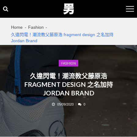
Skip
Skip
to
to
navigation
content
Home
Fashion
久違閃電！潮流教父藤原浩 fragment design 之名加持
Jordan Brand
FASHION
久違閃電！潮流教父藤原浩
FRAGMENT DESIGN 之名加持
JORDAN BRAND
05/09/2020
0