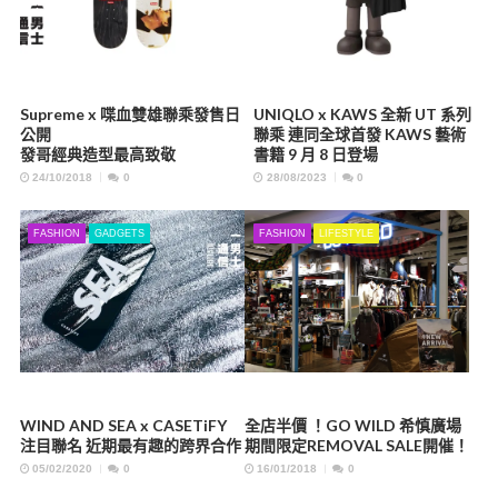
Supreme x 喋血雙雄聯乘發售日
UNIQLO x KAWS 全新 UT 系列
公開
聯乘 連同全球首發 KAWS 藝術
發哥經典造型最高致敬
書籍 9 月 8 日登場
24/10/2018
0
28/08/2023
0
FASHION
GADGETS
FASHION
LIFESTYLE
WIND AND SEA x CASETiFY
全店半價 ！GO WILD 希慎廣場
注目聯名 近期最有趣的跨界合作
期間限定REMOVAL SALE開催！
05/02/2020
0
16/01/2018
0