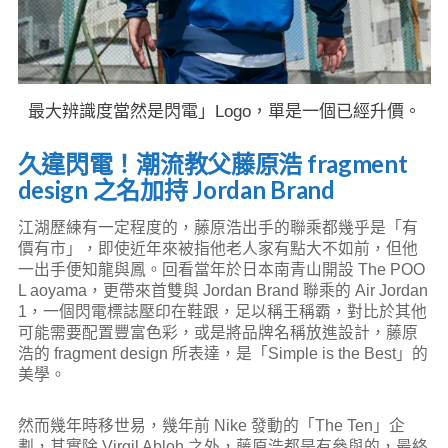
最大辨識度當然是閃電」Logo，單是一個已經升價。
久違閃電！潮流教父藤原浩 fragment
design 之名加持 Jordan Brand
江湖歷練有一定程度的，藤原浩出手的聯乘都幾乎是「有
價有市」，即使近年來被指他老人家有點大不如前，但他
一出手便知龍與鳳。回看當年於日本南青山開設 The POO
L aoyama，更帶來首雙與 Jordan Brand 聯乘的 Air Jordan
1，一個閃電標誌壓印在鞋跟，足以稱王稱霸，對比於其他
可能需要配置豐富色彩，或是將品牌名稱放進設計，藤原
浩的 fragment design 所表達，是「Simple is the Best」的
美學。
然而幾年時移世易，幾年前 Nike 發動的「The Ten」企
劃，其實除 Virgil Abloh 之外，藤原浩都是有參與的，最終