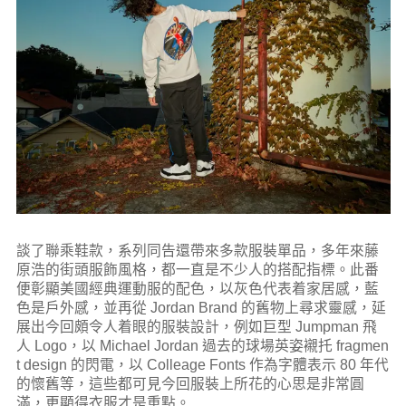
談了聯乘鞋款，系列同告還帶來多款服裝單品，多年來藤
原浩的街頭服飾風格，都一直是不少人的搭配指標。此番
便彰顯美國經典運動服的配色，以灰色代表着家居感，藍
色是戶外感，並再從 Jordan Brand 的舊物上尋求靈感，延
展出今回頗令人着眼的服裝設計，例如巨型 Jumpman 飛
人 Logo，以 Michael Jordan 過去的球場英姿襯托 fragmen
t design 的閃電，以 Colleage Fonts 作為字體表示 80 年代
的懷舊等，這些都可見今回服裝上所花的心思是非常圓
滿，更顯得衣服才是重點。