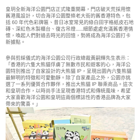
皇玥全新海洋公園門店正式隆重開幕，門店破天荒採用懷
舊港風設計，切合海洋公園整條老大街的舊香港特色，包
括 60 年代色彩牌匾、昔日冰室常見的綠白田字格紙皮石地
磚、深紅色木製櫃台、復古吊燈......細節處處充滿舊香港情
懷，喚起人們對過去時光的回憶，勢將成為海洋公園打卡
新據點。
參與剪綵儀式的海洋公園公司行政總裁黃嗣輝先生表示：
「香港的六隻大熊貓俘虜了無數市民和遊客的心，海洋公
園特別推出了自家設計的大熊貓 IP，呈現出園內六隻熊貓
最鮮明的特徵和可愛動靜。除了自家產品之外，公園亦挑
選了一系列優質合作夥伴，推出大熊貓 IP 聯乘商品。這次
和皇玥合作，以時尚手法呈現香港特式和傳統風味，希望
大家喜歡海洋公園和皇玥這兩個標誌性的香港品牌為大家
帶來的驚喜。」