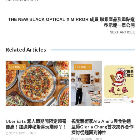
章
PREVIOUS ARTICLE
導
覽
THE NEW BLACK OPTICAL X MIRROR 成員 聯乘產品及重點造
型示範一舉公開
NEXT ARTICLE
Related Articles
GOURMET
GOURMET
Uber Eats 蠢人節期間限定超筍
視覺藝術家Afa Annfa與食物造
優惠！加送神秘驚喜玩爆你？！
型師Gloria Chung首次跨界合作
探討從麵團到神性
31/03/2021
0
21/01/2025
0