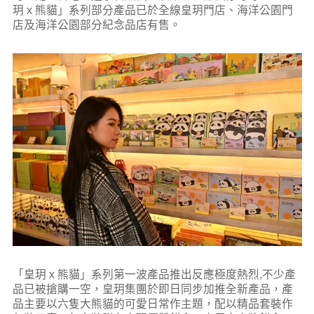
玥 x 熊貓」系列部分產品已於全線皇玥門店、海洋公園門
店及海洋公園部分紀念品店有售。
「皇玥 x 熊貓」系列第一波產品推出反應極度熱烈,不少產
品已被搶購一空，皇玥集團於即日同步加推全新產品，產
品主要以六隻大熊貓的可愛日常作主題，配以精品套裝作