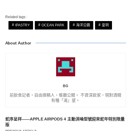
Related tags :
IPASTRY
OCEAN PARK
海洋公園
皇玥
About Author
BG
前飲食記者，自由撰稿人，餐廳公關。 不資深飲家，現對酒精
有種「渴」望。
蛇序呈祥——APPLE AIRPODS 4 主動消噪型號迎來蛇年特別限量
文
版