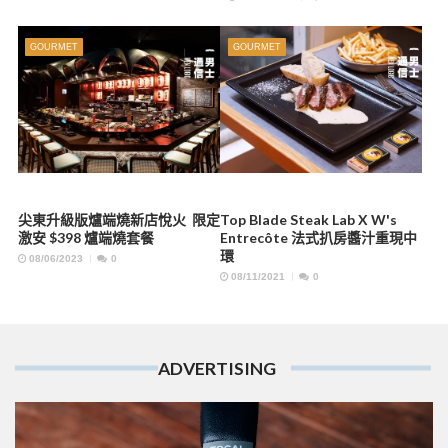
GOURMET
GOURMET
尖東升級版爐端燒新店悅火 限定
Top Blade Steak Lab X W's
激安 $398 爐端燒套餐
Entrecôte 法式扒房醬汁重現中
環
08/06/2023
0
08/11/2021
0
ADVERTISING