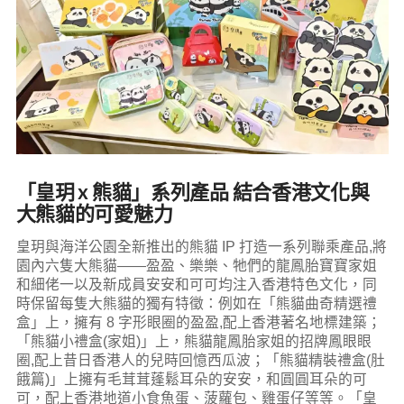
「皇玥 x 熊貓」系列產品 結合香港文化與
大熊貓的可愛魅力
皇玥與海洋公園全新推出的熊貓 IP 打造一系列聯乘產品,將
園內六隻大熊貓——盈盈、樂樂、牠們的龍鳳胎寶寶家姐
和細佬一以及新成員安安和可可均注入香港特色文化，同
時保留每隻大熊貓的獨有特徵：例如在「熊貓曲奇精選禮
盒」上，擁有 8 字形眼圈的盈盈,配上香港著名地標建築；
「熊貓小禮盒(家姐)」上，熊貓龍鳳胎家姐的招牌鳳眼眼
圈,配上昔日香港人的兒時回憶西瓜波；「熊貓精裝禮盒(肚
餓篇)」上擁有毛茸茸蓬鬆耳朵的安安，和圓圓耳朵的可
可，配上香港地道小食魚蛋、菠蘿包、雞蛋仔等等。「皇