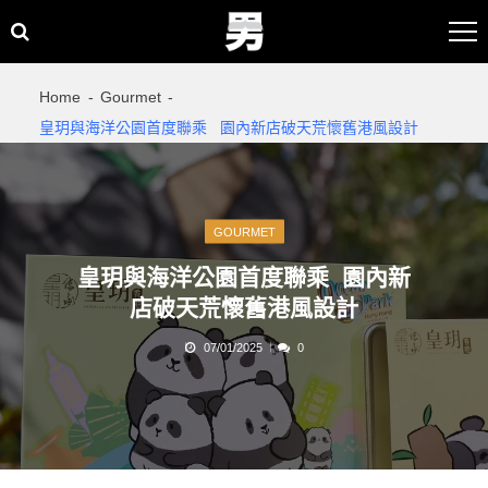
Skip
Skip
to
to
navigation
content
Home
Gourmet
皇玥與海洋公園首度聯乘 園內新店破天荒懷舊港風設計
GOURMET
皇玥與海洋公園首度聯乘 園內新
店破天荒懷舊港風設計
07/01/2025
0