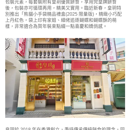
包裝元素，每套裝附有皇玥優質餅食，享用完皇牌餅食
後，包裝亦可循環再用，精美又實用。臨近新春，皇玥特
別推出「熊貓小手袋精品禮盒(2025 限量版)，精緻小巧配
上丹紅色，袋上印有家姐、細佬追逐蝴蝶和蝴蝶酥的萌
樣，非常適合為賀年裝束點綴一點喜慶和嬌俏感。
皇玥於 2018 年在香港創立，秉持傳承傳統餅食的理念，同