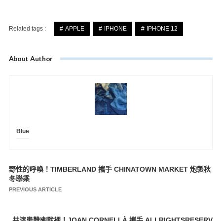
Related tags :
APPLE
IPHONE
IPHONE 12
About Author
Blue
野性的呼喚！TIMBERLAND 攜手 CHINATOWN MARKET 炮製秋
文
冬聯乘
章
PREVIOUS ARTICLE
導
覽
共渡患難幽默裡！JOAN CORNELLÀ 攜手 ALLRIGHTSRESERV