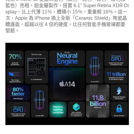
藍色）亮相，鋁金屬製作，搭置 6.1" Super Retina XDR Di
splay，比上代薄 11％，體積小 15％，重量輕 16％。這一
次，Apple 為 iPhone 換上全新「Ceramic Shield」陶瓷晶
體護面，超越以往 4 倍的硬度，比任何智能手機玻璃都要
堅韌。