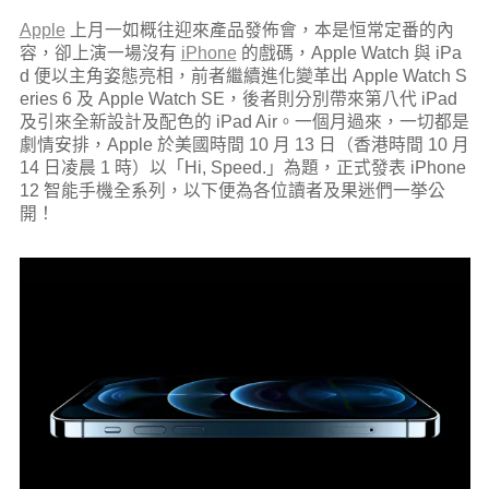
Apple
上月一如概往迎來產品發佈會，本是恒常定番的內
容，卻上演一場沒有
iPhone
的戲碼，Apple Watch 與 iPa
d 便以主角姿態亮相
，前者繼續進化變革出 Apple Watch S
eries 6 及 Apple Watch SE，後者則分別帶來第八代 iPad
及引來全新設計及配色的 iPad Air。一個月過來，一切都是
劇情安排，Apple 於美國時間 10 月 13 日（香港時間 10 月
14 日凌晨 1 時）以「Hi, Speed.」為題，正式發表 iPhone
12 智能手機全系列，以下便為各位讀者及果迷們一挙公
開！