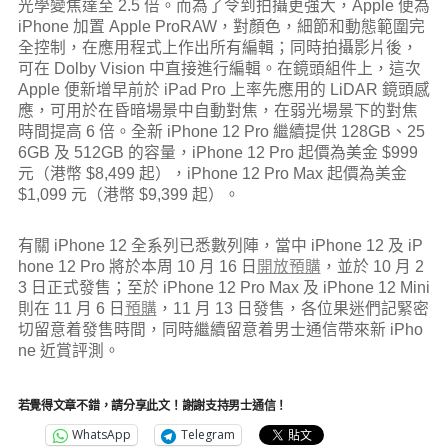
光學變焦達至 2.5 倍。而為了令到拍攝更強大，Apple 便為
iPhone 加置 Apple ProRAW，對顏色，細節和動態範圍完
全控制，在應用程式上作出所有編輯；同時拍攝影片後，
可在 Dolby Vision 中直接進行編輯。在鏡頭組件上，這次
Apple 便新增早前於 iPad Pro 上率先應用的 LiDAR 鏡頭感
應，可用於在昏暗場景中自動對焦，在弱光場景下的對焦
時間提高 6 倍。全新 iPhone 12 Pro 繼續提供 128GB、25
6GB 及 512GB 的容量，iPhone 12 Pro 起價為美金 $999
元（港幣 $8,499 起），iPhone 12 Pro Max 起價為美金
$1,099 元（港幣 $9,399 起）。
有關 iPhone 12 全系列已悉數列陣，當中 iPhone 12 及 iP
hone 12 Pro 將於本周 10 月 16 日
開放預購
，並於 10 月 2
3 日正式發售；至於 iPhone 12 Pro Max 及 iPhone 12 Mini
則在 11 月 6 日
預購
，11 月 13 日發售，各位果迷們記緊密
切留意着發售時間，同時繼續留意着男士通信帶來新 iPho
ne 近賞評測。
若覺得文章不錯，請分享此文！謝謝支持男士通信！
WhatsApp
Telegram