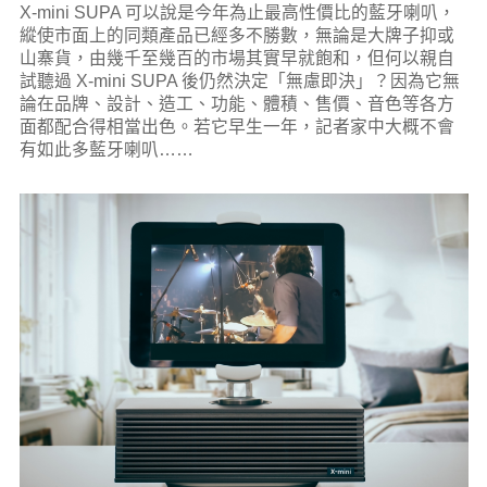
X-mini SUPA 可以說是今年為止最高性價比的藍牙喇叭，
縱使市面上的同類產品已經多不勝數，無論是大牌子抑或
山寨貨，由幾千至幾百的市場其實早就飽和，但何以親自
試聽過 X-mini SUPA 後仍然決定「無慮即決」？因為它無
論在品牌、設計、造工、功能、體積、售價、音色等各方
面都配合得相當出色。若它早生一年，記者家中大概不會
有如此多藍牙喇叭……