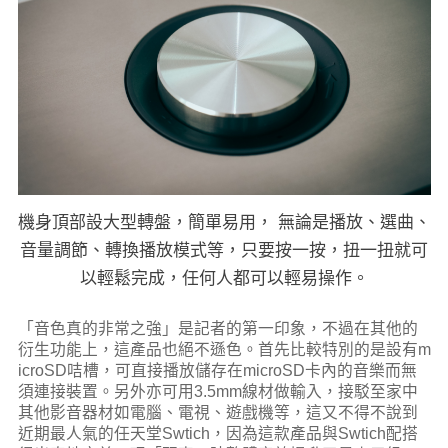
機身頂部設大型轉盤，簡單易用， 無論是播放、選曲、
音量調節、轉換播放模式等，只要按一按，扭一扭就可
以輕鬆完成，任何人都可以輕易操作。
「音色真的非常之強」是記者的第一印象，不過在其他的
衍生功能上，這產品也絕不遜色。首先比較特別的是設有m
icroSD咭槽，可直接播放儲存在microSD卡內的音樂而無
須連接裝置。另外亦可用3.5mm線材做輸入，接駁至家中
其他影音器材如電腦、電視、遊戲機等，這又不得不說到
近期最人氣的任天堂Swtich，因為這款產品與Swtich配搭