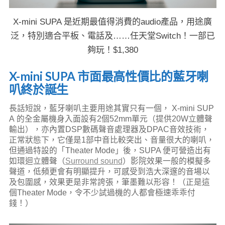
X-mini SUPA 是近期最值得消費的audio產品，用途廣
泛，特別適合平板、電話及……任天堂Switch！一部已
夠玩！$1,380
X-mini SUPA 市面最高性價比的藍牙喇
叭終於誕生
長話短說，藍牙喇叭主要用途其實只有一個， X-mini SUP
A 的全金屬機身入面設有2個52mm單元（提供20W立體聲
輸出），亦內置DSP數碼聲音處理器及DPAC音效技術，
正常狀態下，它僅是1部中音比較突出、音量很大的喇叭，
但通過特設的「Theater Mode」後，SUPA 便可營造出有
如環迴立體聲（
Surround sound
）影院效果一般的模擬多
聲道，低頻更會有明顯提升，可感受到浩大深邃的音場以
及包圍感，效果更是非常誇張，筆墨難以形容！（正是這
個Theater Mode，令不少試過機的人都會極速乖乖付
錢！）