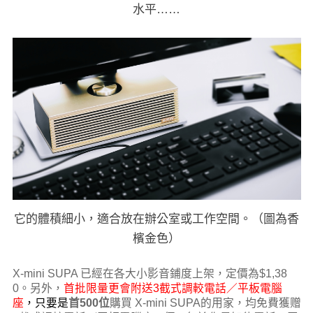
水平……
它的體積細小，適合放在辦公室或工作空間。（圖為香
檳金色）
X-mini SUPA 已經在各大小影音鋪度上架，定價為$1,38
0。另外，
首批限量更會附送3截式調較電話／平板電腦
座
，只要是
首500位
購買 X-mini SUPA的用家，均免費獲赠