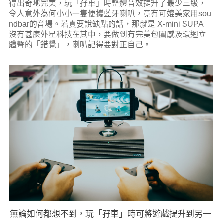
得出奇地完美，玩「孖車」時整體音效提升了最少三級，
令人意外為何小小一隻便攜藍牙喇叭，竟有可媲美家用sou
ndbar的音場。若真要說缺點的話，那就是 X-mini SUPA
沒有甚麼外星科技在其中，要做到有完美包圍感及環迴立
體聲的「錯覺」，喇叭記得要對正自己。
無論如何都想不到，玩「孖車」時可將遊戲提升到另一