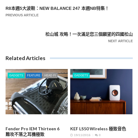
R8本週5大波鞋：NEW BALANCE 247 本週NB特集！
文
PREVIOUS ARTICLE
章
導
松山城 攻略！一次滿足您三個願望的四國松山
覽
NEXT ARTICLE
Related Articles
GADGETS
FEATURE
HEAD FI
GADGETS
Fender Pro IEM Thirteen 6
KEF LS50 Wireless 極致音色
難攻不落之耳機極致
19/11/2016
0