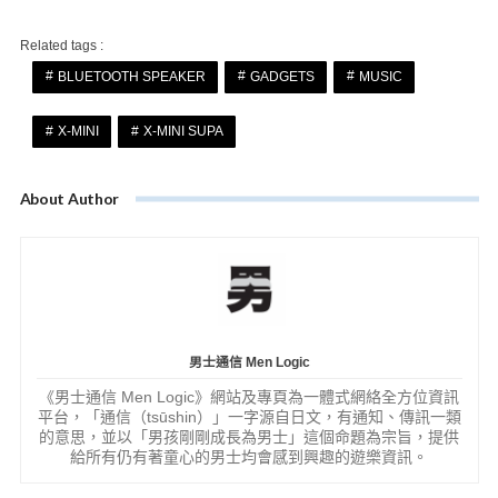
Related tags :
BLUETOOTH SPEAKER
GADGETS
MUSIC
X-MINI
X-MINI SUPA
About Author
男士通信 Men Logic
《男士通信 Men Logic》網站及專頁為一體式網絡全方位資訊
平台，「通信（tsūshin）」一字源自日文，有通知、傳訊一類
的意思，並以「男孩剛剛成長為男士」這個命題為宗旨，提供
給所有仍有著童心的男士均會感到興趣的遊樂資訊。