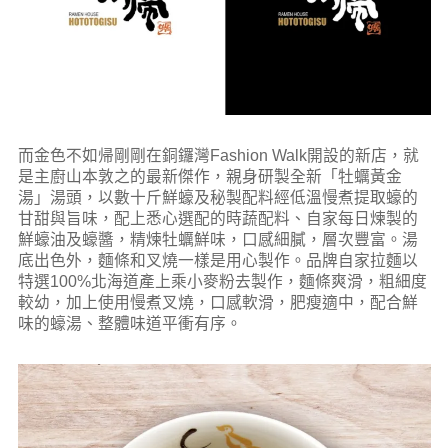
而金色不如帰剛剛在銅鑼灣Fashion Walk開設的新店，就
是主廚山本敦之的最新傑作，親身研製全新「牡蠣黃金
湯」湯頭，以數十斤鮮蠔及秘製配料經低溫慢煮提取蠔的
甘甜與旨味，配上悉心選配的時蔬配料、自家每日煉製的
鮮蠔油及蠔醬，精煉牡蠣鮮味，口感細膩，層次豐富。湯
底出色外，麵條和叉燒一樣是用心製作。品牌自家拉麵以
特選100%北海道產上乘小麥粉去製作，麵條爽滑，粗細度
較幼，加上使用慢煮叉燒，口感軟滑，肥瘦適中，配合鮮
味的蠔湯、整體味道平衝有序。