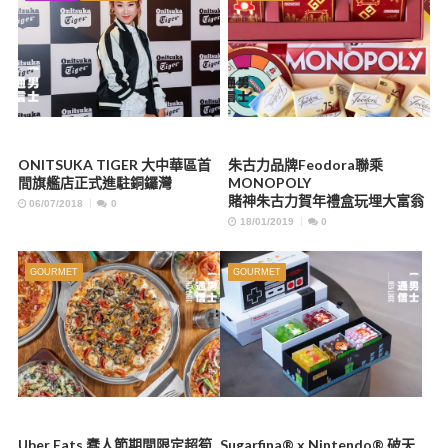
ONITSUKA TIGER 大中華區首
朱古力品牌Feodora聯乘
間旗艦店正式進駐銅鑼灣
MONOPOLY
賭神朱古力賀年禮盒玩埋大富翁
06/07/2018
0
18/01/2019
0
GOURMET
GOURMET
Uber Eats 蠢人節期間限定超筍
Sugarfina® x Nintendo® 破天