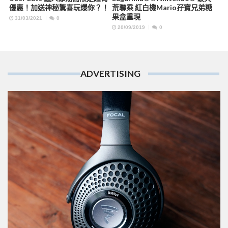
優惠！加送神秘驚喜玩爆你？！
荒聯乘 紅白機Mario孖寶兄弟糖
果盒重現
31/03/2021
0
20/09/2019
0
ADVERTISING