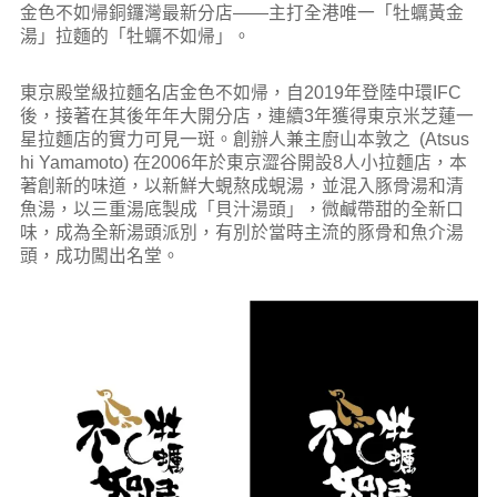
金色不如帰銅鑼灣最新分店——主打全港唯一「牡蠣黃金
湯」拉麵的「牡蠣不如帰」。
東京殿堂級拉麵名店金色不如帰，自2019年登陸中環IFC
後，接著在其後年年大開分店，連續3年獲得東京米芝蓮一
星拉麵店的實力可見一斑。創辦人兼主廚山本敦之 (Atsus
hi Yamamoto) 在2006年於東京澀谷開設8人小拉麵店，本
著創新的味道，以新鮮大蜆熬成蜆湯，並混入豚骨湯和清
魚湯，以三重湯底製成「貝汁湯頭」，微鹹帶甜的全新口
味，成為全新湯頭派別，有別於當時主流的豚骨和魚介湯
頭，成功闖出名堂。