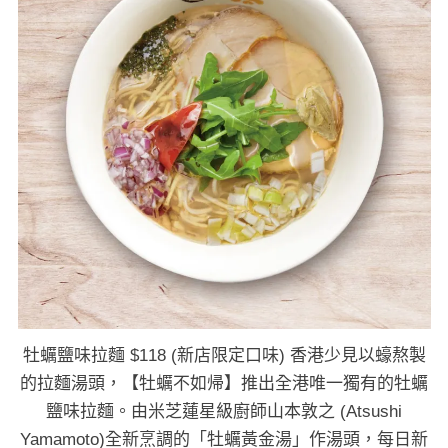
牡蠣鹽味拉麵 $118 (新店限定口味) 香港少見以蠔熬製
的拉麵湯頭，【牡蠣不如帰】推出全港唯一獨有的牡蠣
鹽味拉麵。由米芝蓮星級廚師山本敦之 (Atsushi
Yamamoto)全新烹調的「牡蠣黃金湯」作湯頭，每日新