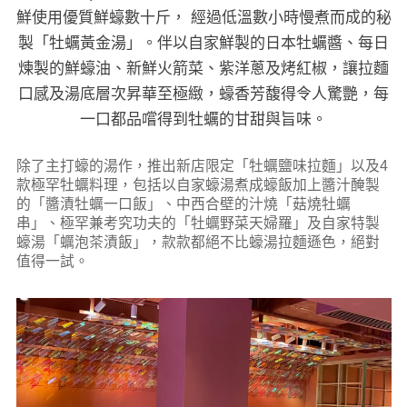
鮮使用優質鮮蠔數十斤， 經過低溫數小時慢煮而成的秘
製「牡蠣黃金湯」。伴以自家鮮製的日本牡蠣醬、每日
煉製的鮮蠔油、新鮮火箭菜、紫洋蔥及烤紅椒，讓拉麵
口感及湯底層次昇華至極緻，蠔香芳馥得令人驚艷，每
一口都品嚐得到牡蠣的甘甜與旨味。
除了主打蠔的湯作，推出新店限定「牡蠣鹽味拉麵」以及4
款極罕牡蠣料理，包括以自家蠔湯煮成蠔飯加上醬汁醃製
的「醬漬牡蠣一口飯」、中西合壁的汁燒「菇燒牡蠣
串」、極罕兼考究功夫的「牡蠣野菜天婦羅」及自家特製
蠔湯「蠣泡茶漬飯」，款款都絕不比蠔湯拉麵遜色，絕對
值得一試。