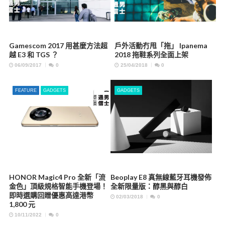
Gamescom 2017 用甚麼方法超
戶外活動冇甩「拖」 Ipanema
越 E3 和 TGS ？
2018 拖鞋系列全面上架
06/09/2017
0
25/04/2018
0
FEATURE
GADGETS
GADGETS
HONOR Magic4 Pro 全新「流
Beoplay E8 真無線藍牙耳機發佈
金色」頂級規格智能手機登場！
全新限量版：醇黑與醇白
即時選購回贈優惠高達港幣
02/03/2018
0
1,800 元
10/11/2022
0