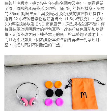
這款別注版本，機身沒有任何聯名圖案及字句，刻意保留
了原汁原味的產品外形及規格：僅 78g 的輕巧機身、極限
的 36mm 動圈單元、與及廣受用家愛戴的實體旋鈕操作，
還有 22 小時的音樂播或通話時間（1.5小時快充）、藍牙
5.3 傳輸規格以及 ENC 麥克風等，這些規格全部不變，僅
將原裝屬於透明版本的橙色耳墊，改為粉紅色耳墊加以點
綴，定價不改之餘，連帶本身的黑、橙耳墊均全數附上，
而且更不只如此，因為此版本還會額外再送一對紫色耳
墊，即總共四對不同顏色的耳墊！