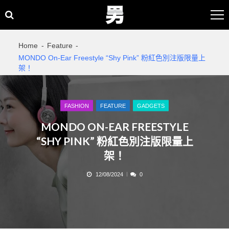
Skip
Skip
to
to
navigation
content
Home
Feature
MONDO On-Ear Freestyle “Shy Pink” 粉紅色別注版限量上
架！
FASHION
FEATURE
GADGETS
MONDO ON-EAR FREESTYLE
“SHY PINK” 粉紅色別注版限量上
架！
12/08/2024
0