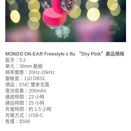
MONDO ON-EAR Freestyle x flu 〝Shy Pink〞產品規格
藍牙：5.3
單元：36mm 動圈
頻率響應：20Hz-20kHz
靈敏度：110 DBSL
通話：ENC 雙麥克風
電池容量：200mAh
播放時間：22 小時
通話時間：25 小時
充電時間：約 1.5 小時
充電方式：USB-C
售價：$599