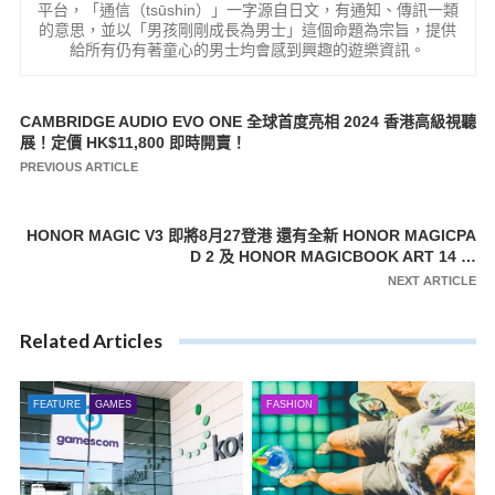
平台，「通信（tsūshin）」一字源自日文，有通知、傳訊一類
的意思，並以「男孩剛剛成長為男士」這個命題為宗旨，提供
給所有仍有著童心的男士均會感到興趣的遊樂資訊。
CAMBRIDGE AUDIO EVO ONE 全球首度亮相 2024 香港高級視聽
文
展！定價 HK$11,800 即時開賣！
章
PREVIOUS ARTICLE
導
覽
HONOR MAGIC V3 即將8月27登港 還有全新 HONOR MAGICPA
D 2 及 HONOR MAGICBOOK ART 14 …
NEXT ARTICLE
Related Articles
FEATURE
GAMES
FASHION