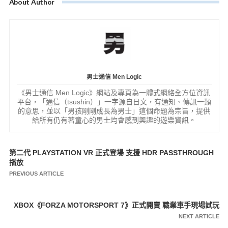
About Author
男士通信 Men Logic
《男士通信 Men Logic》網站及專頁為一體式網絡全方位資訊
平台，「通信（tsūshin）」一字源自日文，有通知、傳訊一類
的意思，並以「男孩剛剛成長為男士」這個命題為宗旨，提供
給所有仍有著童心的男士均會感到興趣的遊樂資訊。
第二代 PLAYSTATION VR 正式登場 支援 HDR PASSTHROUGH
文
播放
章
PREVIOUS ARTICLE
導
覽
XBOX《FORZA MOTORSPORT 7》正式開賣 職業車手現場試玩
NEXT ARTICLE