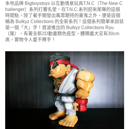
本地品牌 Bigboystoys 以互動情景玩具T.N.C（The New C
hallenger）系列打響名堂，在T.N.C.系列迎來尾聲的這個
時間點，除了著手開發出萬眾期待的豪鬼之外，便是這個
稱為 Bulkyz Collections 的全新系列！這個系列簡單來說就
是一個「大」字！首波推出的 Bulkyz Collections Ryu
（隆），有著全新2D動畫顏色造型，體積龐大足有30cm
高，實物令人愛不釋手！