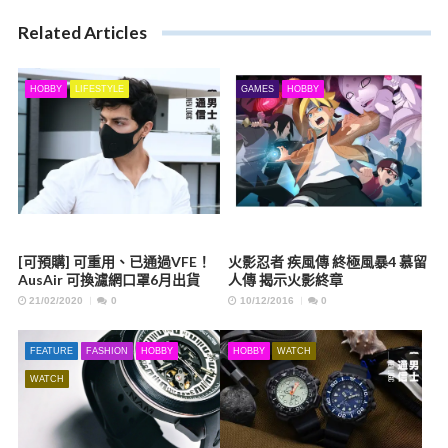
Related Articles
HOBBY
LIFESTYLE
GAMES
HOBBY
[可預購] 可重用、已通過VFE！
火影忍者 疾風傳 終極風暴4 慕留
AusAir 可換濾網口罩6月出貨
人傳 揭示火影終章
21/02/2020
0
10/12/2016
0
FEATURE
FASHION
HOBBY
HOBBY
WATCH
WATCH