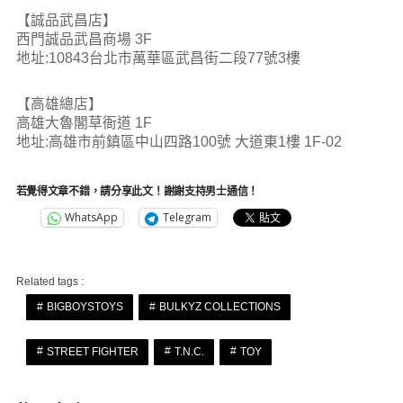
【誠品武昌店】
西門誠品武昌商場 3F
地址:10843台北市萬華區武昌街二段77號3樓
【高雄總店】
高雄大魯閣草衙道 1F
地址:高雄市前鎮區中山四路100號 大道東1樓 1F-02
若覺得文章不錯，請分享此文！謝謝支持男士通信！
WhatsApp
Telegram
Related tags :
BIGBOYSTOYS
BULKYZ COLLECTIONS
STREET FIGHTER
T.N.C.
TOY