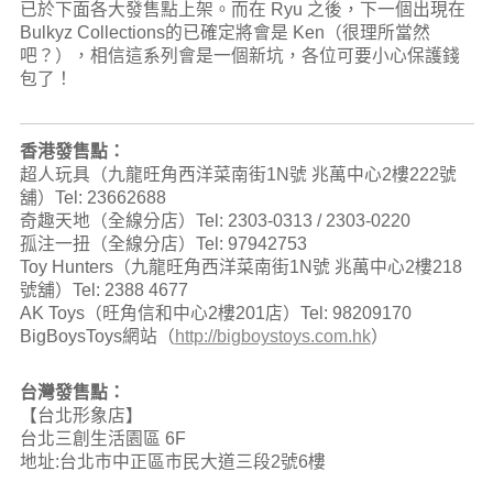
已於下面各大發售點上架。而在 Ryu 之後，下一個出現在
Bulkyz Collections的已確定將會是 Ken（很理所當然
吧？），相信這系列會是一個新坑，各位可要小心保護錢
包了！
香港發售點：
超人玩具（九龍旺角西洋菜南街1N號 兆萬中心2樓222號
舖）Tel: 23662688
奇趣天地（全線分店）Tel: 2303-0313 / 2303-0220
孤注一扭（全線分店）Tel: 97942753
Toy Hunters（九龍旺角西洋菜南街1N號 兆萬中心2樓218
號舖）Tel: 2388 4677
AK Toys（旺角信和中心2樓201店）Tel: 98209170
BigBoysToys網站（
http://bigboystoys.com.hk
）
台灣發售點：
【台北形象店】
台北三創生活園區 6F
地址:台北市中正區市民大道三段2號6樓