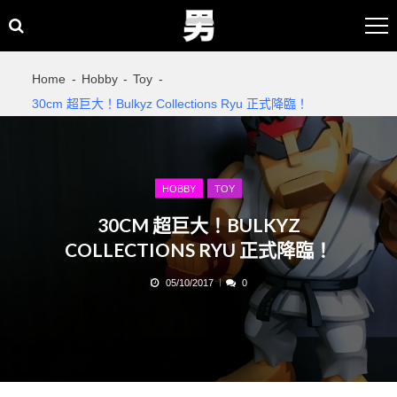
Skip
Skip
to
to
navigation
content
Home
Hobby
Toy
30cm 超巨大！Bulkyz Collections Ryu 正式降臨！
HOBBY
TOY
30CM 超巨大！BULKYZ
COLLECTIONS RYU 正式降臨！
05/10/2017
0