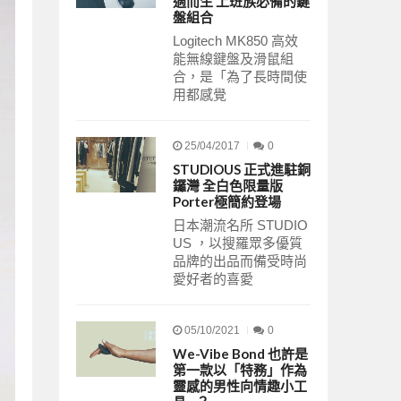
適而生 上班族必備的鍵
盤組合
Logitech MK850 高效
能無線鍵盤及滑鼠組
合，是「為了長時間使
用都感覺
25/04/2017
0
STUDIOUS 正式進駐銅
鑼灣 全白色限量版
Porter極簡約登場
日本潮流名所 STUDIO
US ，以搜羅眾多優質
品牌的出品而備受時尚
愛好者的喜愛
05/10/2021
0
We-Vibe Bond 也許是
第一款以「特務」作為
靈感的男性向情趣小工