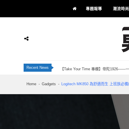
Skip
Skip
專題報導
潮流時尚
to
to
navigation
content
JBL Live 全新智慧降噪耳機系列 藍牙 6
香港科研28年品牌 INNOTIER 創辦人Ju
Momax 屯門市廣場品牌店正式開業！「Recha
【Take Your Time 專欄】帝陀192
男士通信
男士專屬
Recent News
刺客教條：黑旗同步重置 評測：海盜黃金時代
JBL Live 全新智慧降噪耳機系列 藍牙 6
Home
Gadgets
Logitech MK850 為舒適而生 上班族
香港科研28年品牌 INNOTIER 創辦人Ju
Momax 屯門市廣場品牌店正式開業！「Recha
【Take Your Time 專欄】帝陀192
刺客教條：黑旗同步重置 評測：海盜黃金時代
JBL Live 全新智慧降噪耳機系列 藍牙 6