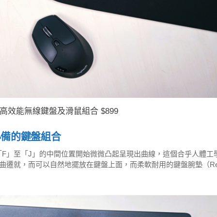
K850 高效能無線鍵盤及滑鼠組合 $899
班族必備的鍵盤組合
由「F」至「J」的中間位置開始微微凸起呈現出曲線，這個合乎人體工
曲遷就，而可以自然地擺放在鍵盤上面，而柔軟耐用的鍵盤腕墊（Re