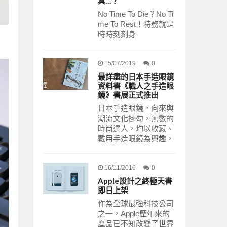
具…？
No Time To Die？No Ti
me To Rest！特務就是
時時刻刻身
15/07/2019
0
最詳盡的日本手造眼鏡
資料書《職人之手造眼
鏡》書展正式推出
日本手造眼鏡，向來與
潮流文化掛勾，無數的
時尚達人，均以收藏、
戴用手造眼鏡為興趣，
16/11/2016
0
Apple設計之終極天書
即日上架
作為全球最強科技公司
之一，Apple歷年來的
產品已不知改變了世界