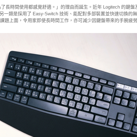
是「為了長時間使用都感覺舒適。」的理由而誕生。近年 Logitech 的鍵盤
是採用了 Easy-Switch 技術、能配對多部裝置並快速切換的
度」課題上面，令用家即使長時間工作，亦可減少因鍵盤帶來的手腕疲