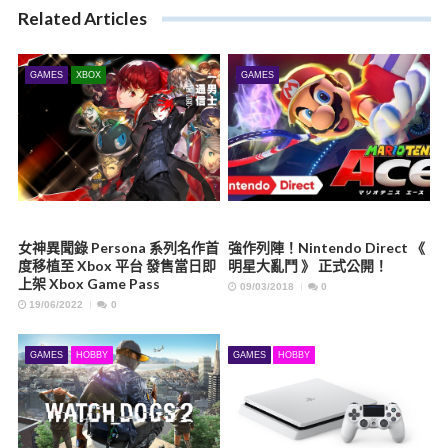
Related Articles
GAMES
XBOX
GAMES
女神異聞錄 Persona 系列名作首
強作列陣！Nintendo Direct 《
度移植至 Xbox 平台 發售當日即
明星大亂鬥 》 正式公開！
上架 Xbox Game Pass
09/03/2018
0
19/06/2022
0
GAMES
HOBBY
GAMES
HOBBY