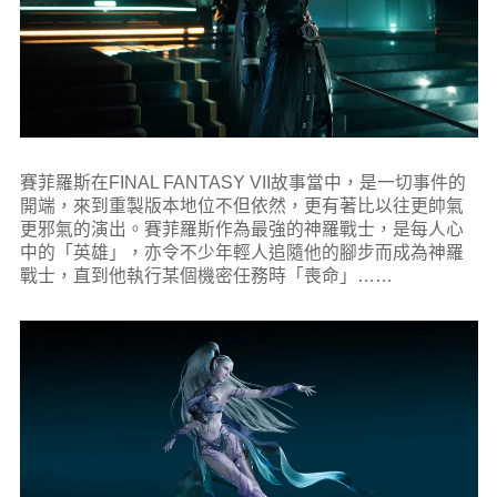
賽菲羅斯在FINAL FANTASY VII故事當中，是一切事件的
開端，來到重製版本地位不但依然，更有著比以往更帥氣
更邪氣的演出。賽菲羅斯作為最強的神羅戰士，是每人心
中的「英雄」，亦令不少年輕人追隨他的腳步而成為神羅
戰士，直到他執行某個機密任務時「喪命」……