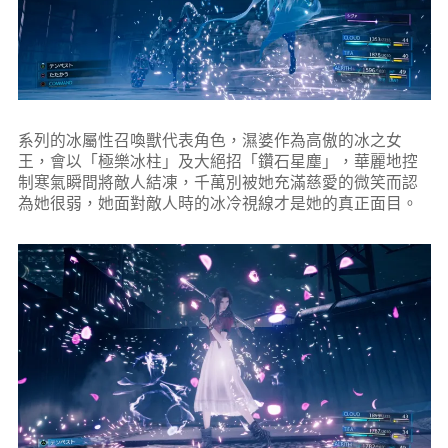
系列的冰屬性召喚獸代表角色，濕婆作為高傲的冰之女
王，會以「極樂冰柱」及大絕招「鑽石星塵」，華麗地控
制寒氣瞬間將敵人結凍，千萬別被她充滿慈愛的微笑而認
為她很弱，她面對敵人時的冰冷視線才是她的真正面目。