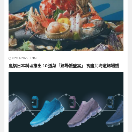
02/11/2022
0
嵐橋日本料理推出 10 道菜「鱈場蟹盛宴」 食盡北海道鱈場蟹