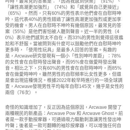
吟時，最常見的答案是：「因為我感到快樂」（91%）、
「讓性高潮更加強烈」（74%）和「感覺與自己更接近」
（65%）。然而，只有60%的男性表示他們會在自慰時呻
吟，這代表40%的男性錯過了讓性高潮更加強烈或更加享
受的機會。男人在自慰時不呻吟有幾個原因，最常見的答
案（55%）是他們害怕被人聽到聲音。近一半的男性（4
0%）表示他們感到太不自在，而33%的男性則覺得這很尷
尬和不舒服。當被問到有什麼可以鼓勵他們在自慰時呻吟
更多時，「使用性玩具」是最多人回答的答案。有趣的
是，Arcwave研究發現有一個小「性別呻吟差距」：78%
的女性會在自慰時發出聲音，而95%會在做愛時發出聲
音。相比之下，只有60%的男性會在自慰時呻吟，而85%
會在做愛時呻吟。雖然男性的自慰頻率比女性更多，但還
是會出現這種情況。根據2022年較早時進行的一項全球調
查，Arcwave發現男性平均每年自慰145次，幾乎是女性的
兩倍（76次）。
奇怪的知識增加了，反正因為這個原因，Arcwave 開發了
兩種親民的新產品：Arcwave Pow 和 Arcwave Ghost。前
者是一款手動按摩器，可通過吸力驅動刺激讓男性發出呻
吟聲；後者是一款可翻轉的袖珍按摩器，可以增強任何自