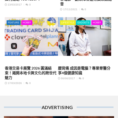
音
13/03/2017
0
17/11/2021
0
FEATURE
HOBBY
LIFESTYLE
GADGETS
HOBBY
香港交易卡展覽 2026 圓滿結
腰背痛 成因是電腦？專業脊醫分
束！揭開本地卡牌文化的跨世代
享4個健康知識
魅力
06/06/2017
0
17/03/2026
0
ADVERTISING