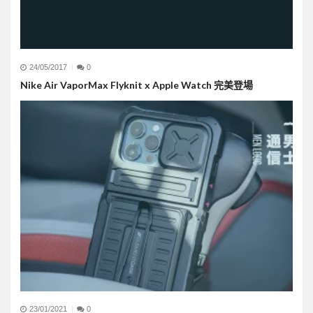
24/05/2017
0
Nike Air VaporMax Flyknit x Apple Watch 完美登場
23/01/2021
0