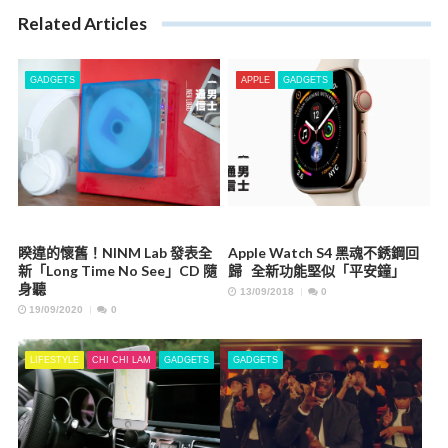
Related Articles
GADGETS
APPLE
GADGETS
睽違的懷舊！NINM Lab 發表全
Apple Watch S4 黑魂不銹鋼回
新「Long Time No See」CD 隨
歸 全新功能堅似「平安鐘」
身聽
13/09/2018
0
19/09/2020
0
LIFESTYLE
CHI CHI LAM
GADGETS
GADGETS