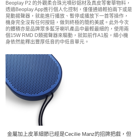
Beoplay P2 的外觀柔合珠光噴砂鋁材及真皮等奢華物料，
透過Beoplay App進行個人化控制，僅僅通過輕拍兩下或是
晃動揚聲器，就能進行播放、暫停或播放下一首等操作，
機身完全沒有任何按鈕，做到終極的簡約美感。此外今次
的體積亦是品牌眾多藍牙喇叭產品中最輕最細的，使用兩
個15W RMD D類揚聲器來驅動，就如前作A1般，細小機
身依然能釋出豐厚低音的中低音單元。
金屬加上皮革細節已經是Cecilie Manz的招牌把戲，但