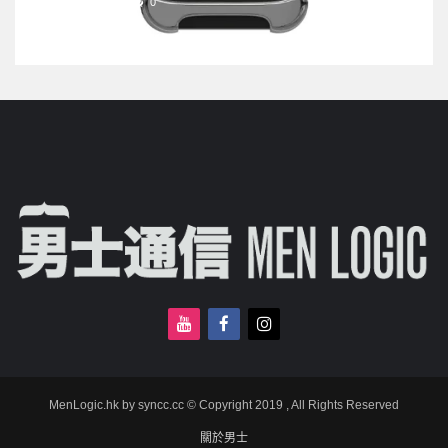
13/09/2023
0
MenLogic.hk by syncc.cc © Copyright 2019 , All Rights Reserved
關於男士