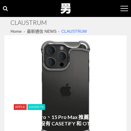
Skip
Skip
to
to
navigation
content
CLAUSTRUM
Home
最新通信 NEWS
CLAUSTRUM
APPLE
GADGETS
iPhone 15 Pro、15 Pro Max 推薦入手必買手
機殼！竟然沒有 CASETiFY 和 OTTERBOX ...