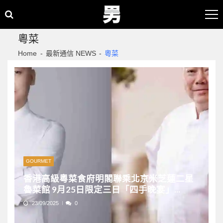
Skip
Skip
to
to
navigation
content
粵菜
Home
最新通信 NEWS
粵菜
GOURMET
香港高級粵菜食府明閣聯乘北京米芝蓮二星
魯菜館 9月25日限定三日「四手晚宴」...
23/09/2025
0