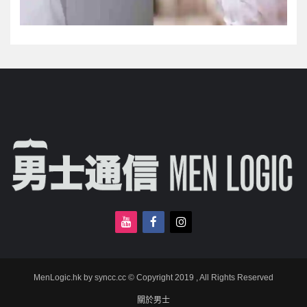
MenLogic.hk by syncc.cc © Copyright 2019 , All Rights Reserved
關於男士