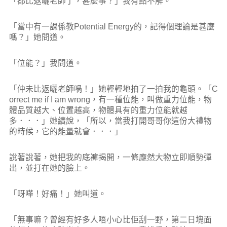
「都比返曬老師了，甚麼事？」我有點不解。
「當中有一課係教Potential Energy的，記得個理論是甚麼
嗎？」她問道。
「位能？」我問道。
「仲未比返曬老師喎！」她輕輕地拍了一拍我的龜頭。「C
orrect me if I am wrong，有一種位能，叫做重力位能，物
體品質越大、位置越高，物體具有的重力位能就越
多．．．」她續說，「所以，當我打開哥哥你這份大禮物
的時候，它的能量就會．．．」
說著說著，她把我的底褲揭開，一條龐然大物立即順勢彈
出，並打在她的臉上。
「呀嘩！好痛！」她叫道。
「無事嘛？曾經有好多人唔小心比佢刮一野，第二日塊面