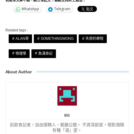
若覺得文章不錯，請分享此文！謝謝支持男士通信！
WhatsApp
Telegram
Related tags :
ALAN哥
SOMETHINGWONG
失戀的療程
物理學
魚涌食記
About Author
BG
前飲食記者，自由撰稿人，餐廳公關。 不資深飲家，現對酒精
有種「渴」望。