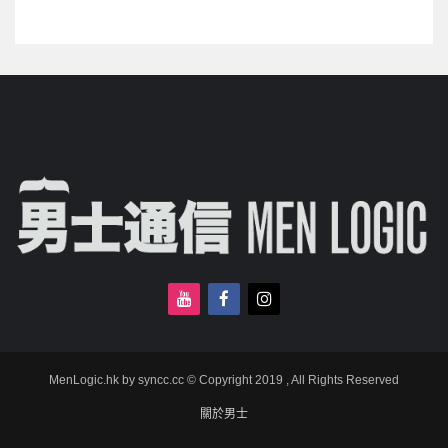
MenLogic.hk by syncc.cc © Copyright 2019 , All Rights Reserved
關於男士