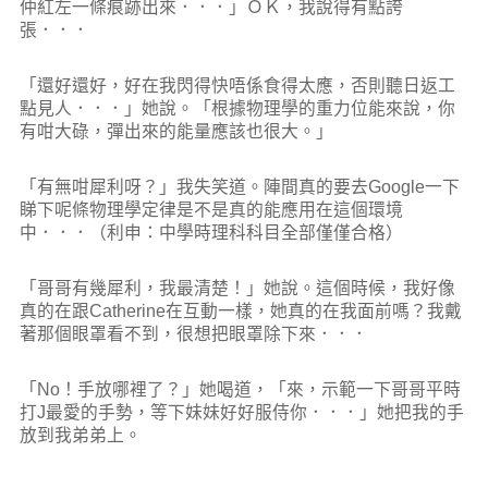
仲紅左一條痕跡出來．．．」ＯＫ，我說得有點誇
張．．．
「還好還好，好在我閃得快唔係食得太應，否則聽日返工
點見人．．．」她說。「根據物理學的重力位能來說，你
有咁大碌，彈出來的能量應該也很大。」
「有無咁犀利呀？」我失笑道。陣間真的要去Google一下
睇下呢條物理學定律是不是真的能應用在這個環境
中．．．（利申：中學時理科科目全部僅僅合格）
「哥哥有幾犀利，我最清楚！」她說。這個時候，我好像
真的在跟Catherine在互動一樣，她真的在我面前嗎？我戴
著那個眼罩看不到，很想把眼罩除下來．．．
「No！手放哪裡了？」她喝道，「來，示範一下哥哥平時
打J最愛的手勢，等下妹妹好好服侍你．．．」她把我的手
放到我弟弟上。