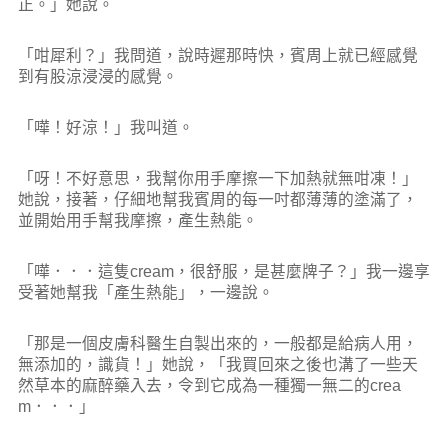
正。」她說。
「咁犀利？」我問道，說時遲那時快，賓周上就已經感覺
到有股涼浸浸的感覺。
「嘩！好涼！」我叫道。
「呀！不好意思，我幫你用手摩擦一下加熱就無咁凍！」
她說，接著，仔細地幫我賓周的每一吋都薄薄的塗滿了，
並開始用手幫我摩擦，產生熱能。
「嘩．．．這隻cream，很舒服，是甚麼牌子？」我一邊享
受著她幫我「產生熱能」，一邊說。
「那是一個皮膚科醫生自製出來的，一般都是給病人用，
無添加的，識貨！」她說，「我買回來之後也溝了一些天
然草本的麻醉藥入去，令到它成為一種獨一無二的crea
m．．．」