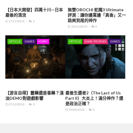
【日本大開發】四萬十川—日本
無雙OROCHI 蛇魔3 Ultimate
最後的清流
評測：讓你邊罵邊「真香」又一
路爽到尾的神作
17/11/2016
2
26/12/2019
0
ARTICLE
GAMES
HOBBY
ARTICLE
GAME REVIEWS
GAMES
【游言自得】靈藥還是毒藥？淺
最後生還者2（The Last of Us
淡DEMO對遊戲影響
Part II）大炎上！滿分神作？還
是政治正確？
07/12/2016
0
23/06/2020
0