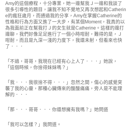
Amy的這個療程，十分專業，她一邊幫我Ｊ一邊和我談了
很多引導性的題目，讓我不知不覺地又再次想起和Catherin
e的瘋狂歲月，而通過我的分享，Amy在掌握Catherine的
性格和行為方面又進了一大步，有某個Moment，我真的以
為我面前正在幫我打Ｊ的女生就是Catherine。這樣的邊打
邊聊，我們好像足足進行了一個小時咁耐，難得的是，Ｊ
咁耐，而且是九深一淺的力度下，我還未射，但看來也快
了．．．
「不過，哥哥，我現在已經有心上人了．．．」她說，
「這個時候，你捨得妹妹嗎？」
「我．．．我很捨不得．．．」忽然之間，傷心的感覺突
襲了我的心靈，那種心臟傳來的酸酸痛痛，旁人是不能理
解的．．．
「那．．．哥哥．．．你還想擁有我嗎？」她問道
「我可以怎樣？」我問道。