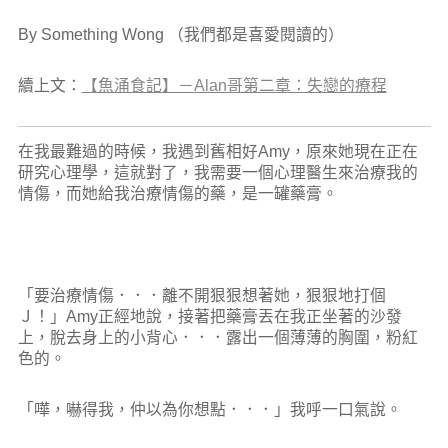
By Something Wong （我們都是喜愛閱讀的）
續上文：
【魚涌食記】－Alan哥第二章：失戀的療程
在我最難過的時候，我遇到舊相好Amy，原來她現在正在
研究心理學，這就對了，我需要一個心理醫生來治療我的
情傷，而她給我治療情傷的藥，是一罐藥膏。
「要治療情傷．．．離不開狠狠想著她，狠狠地打個
Ｊ！」Amy正經地說，接著把藥膏丟在我正坐著的沙發
上，脫去身上的小背心．．．
露出一個薄薄的胸圍，粉紅
色的。
「嘩，嚇得我，仲以為你想點．．．」我呼一口氣說。