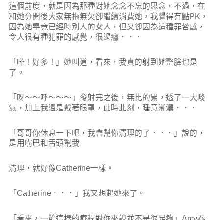
這個前度，就是因為那種對她念念不忘的思念，不過，在
和她分開後大家無拖無欠卻繼續消費她，我覺得有點PK，
因為她畢竟已經時別人的女人，但又卻因為這種罪咎感，
令人很有種犯罪的感覺，很過癮．．．
「嘩！好多！」她叫道，看來，我真的射到她整臉也是
了。
「呀～～呼～～～」發射完之後，無比的累，透了一大啖
氣，加上我還是戴著眼罩，此時此刻，睡意漸濃．．．
「哥哥你休息一下吧，我會幫你清理的了．．．」說的，
是用嘴巴和舌頭幫我
清理，就好像Catherine一樣。
「Catherine．．．」我又想起她來了。
「看來，一節這樣的療程對你來說並不是很足夠」Amy吞