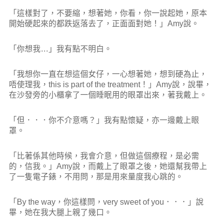
「這樣對了，不要縮，想著她，你看，你一說起她，原本
開始硬起來的都跌返落去了，正面面對她！」Amy說。
「你想我…」我有點不明白。
「我想你一直在想這個女仔，一心想著她，想到硬為止，
唔使理我，this is part of the treatment！」Amy說，說畢，
在沙發旁的小櫃拿了一個睡眠用的眼罩出來，著我戴上。
「但．．．你不介意嗎？」我有點懷疑，亦一邊戴上眼
罩。
「比著係其他時候，我會介意，但做這個療程，是必需
的，信我。」Amy說，而戴上了眼罩之後，她還幫我帶上
了一隻電子錶，不用問，那是用來量度我心跳的。
「By the way，你這樣問，very sweet of you．．．」說
畢，她在我大腿上親了幾口。