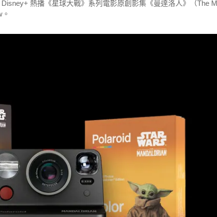
Disney+ 熱播《星球大戰》系列電影原創影集《曼達洛人》（The M
w。