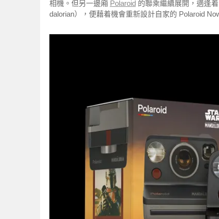
相機。但另一邊廂
Polaroid
的聯乘繼續展開
，適逢着 
dalorian），便藉着機會重新設計自家的 Polaroid No