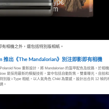
即有相機之外，還包括特別版相紙。
sfilm 推出《The Mandalorian》別注即影即有相機
laroid Now 重新設計，將 Mandalorian 的盔甲配色及紋路，於相
roid Now 是採用最新的模擬技術，當中包括自動對焦，雙重曝光，自拍
-Type 相紙，以人氣角色 Child 為靈感，設計出合共 12 幀的
調。