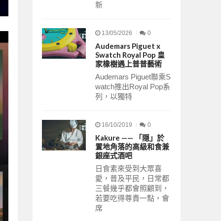
新
13/05/2026
0
Audemars Piguet x
Swatch Royal Pop 皇
家橡樹遇上普普藝術
Audemars Piguet聯乘S
watch推出Royal Pop系
列，以獨特
16/10/2019
0
Kakure —— 「隠」於
置地角落的高級和食兼
銀座式酒吧
日食素來受到大眾喜
愛，普及平民，日常都
三餐幾乎都會照顧到，
若要吃得尊貴一點，會
席