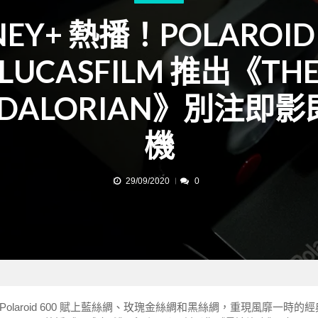
NEY+ 熱播！POLAROI
LUCASFILM 推出《TH
DALORIAN》別注即
機
29/09/2020
0
，為 Polaroid 600 賦上藍絲綢、玫瑰金絲綢和黑絲綢，重現風靡一時的經