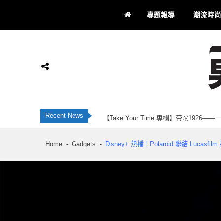
Skip
Skip
專題報導
潮流時尚
to
to
navigation
content
JBL Live 全新智慧降噪耳機系列 藍牙 6
香港科研28年品牌 INNOTIER 創辦人Ju
Momax 屯門市廣場品牌店正式開業！「Recha
【Take Your Time 專欄】帝陀192
男士通信
男士專屬
Recent News
刺客教條：黑旗同步重置 評測：海盜黃金時代
JBL Live 全新智慧降噪耳機系列 藍牙 6
Home
Gadgets
Disney+ 熱播！Polaroid 聯結 Lucasf
香港科研28年品牌 INNOTIER 創辦人Ju
Momax 屯門市廣場品牌店正式開業！「Recha
【Take Your Time 專欄】帝陀192
刺客教條：黑旗同步重置 評測：海盜黃金時代
JBL Live 全新智慧降噪耳機系列 藍牙 6