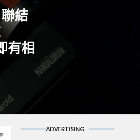
D 聯結
E
影即有相
ADVERTISING
典