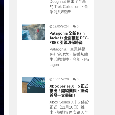
Doughnut 帶來了全新
的 Trek Collection ，全
系列共8款產
19/05/2024
0
Patagonia 全新 Rain
Jackets 全面推動 PFC–
FREE 引領環保時尚
Patagonia一直秉持綠
色社會理念，傳遞永續
生活的精神。今年，Pa
tagon
10/11/2020
0
Xbox Series X｜S 正式
推出！開箱圖輯、重磅
首發一文盡睇！
Xbox Series X｜S 終於
正式（11月10日）推
出，遊戲界再次踏入全