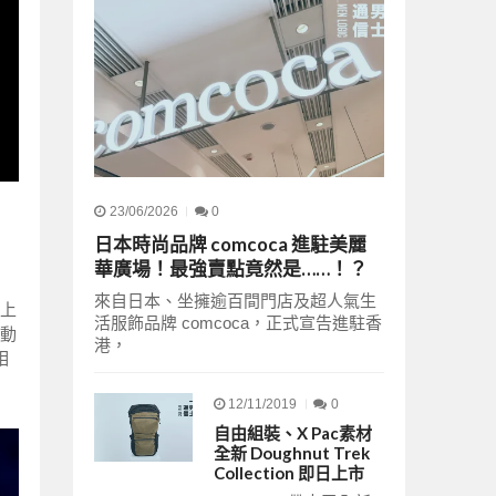
23/06/2026
0
日本時尚品牌 comcoca 進駐美麗
華廣場！最強賣點竟然是……！？
來自日本、坐擁逾百間門店及超人氣生
機上
活服飾品牌 comcoca，正式宣告進駐香
和動
港，
相
12/11/2019
0
自由組裝、X Pac素材
全新 Doughnut Trek
Collection 即日上市